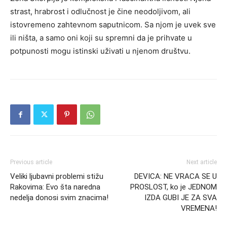
strast, hrabrost i odlučnost je čine neodoljivom, ali
istovremeno zahtevnom saputnicom. Sa njom je uvek sve
ili ništa, a samo oni koji su spremni da je prihvate u
potpunosti mogu istinski uživati u njenom društvu.
Previous article
Next article
Veliki ljubavni problemi stižu
DEVICA: NE VRACA SE U
Rakovima: Evo šta naredna
PROSLOST, ko je JEDNOM
nedelja donosi svim znacima!
IZDA GUBI JE ZA SVA
VREMENA!