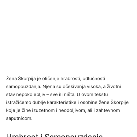
Žena Škorpija je oličenje hrabrosti, odlučnosti i
samopouzdanja. Njena su očekivanja visoka, a životni
stav nepokolebljiv – sve ili ništa. U ovom tekstu
istražićemo dublje karakteristike i osobine žene Škorpije
koje je čine izuzetnom i neodoljivom, ali i zahtevnom
saputnicom.