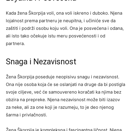
Kada žena Škorpija voli, ona voli iskreno i duboko. Njena
lojalnost prema partneru je neupitna, i učiniće sve da
zaštiti i podrži osobu koju voli. Ona je posvećena i odana,
ali isto tako očekuje istu meru posvećenosti i od
partnera.
Snaga i Nezavisnost
Žena Škorpija poseduje neopisivu snagu i nezavisnost.
Ona nije osoba koja će se oslanjati na druge da bi postigla
svoje ciljeve, već će samouvereno koračati ka njima bez
obzira na prepreke. Njena nezavisnost može biti izazov
za neke, ali za one koji je razumeju, to je deo njenog
šarma i privlačnosti.
Žena Škorpija je kompleksna i fascinantna ličnost. Njena