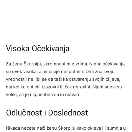
Visoka Očekivanja
Za ženu Škorpiju, skromnost nije vrlina. Njena očekivanja
su uvek visoka, a ambicije nesputane. Ona zna svoju
vrednost i ne libi se da teži ka ostvarenju svojih ciljeva,
ma koliko oni bili izazovni ili čak nerealni. Njeni snovi su
veliki, ali je i sposobna da ih ostvari.
Odlučnost i Doslednost
Nikada nećete naći ženu Škorpiju kako okleva ili sumnja u