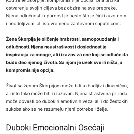
Kod žene Škorpije, kompromis nije opcija. Ona teži ka
ostvarenju svojih ciljeva bez obzira na sve prepreke.
Njena odlučnost i upornost je nešto što je čini izuzetnom
i neodoljivom, ali istovremeno zahtevnom saputnicom.
Žena Škorpija je oličenje hrabrosti, samopouzdanja i
odlučnosti. Njena neustrašivost i doslednost je
inspiracija za mnoge, ali i izazov za one koji se odluče da
budu deo njenog života. Sa njom je uvek sve ili ništa, a
kompromis nije opcija.
Život sa ženom Škorpijom može biti uzbudljiv i dinamičan,
ali isto tako može biti i izazovan. Njena strastvena priroda
može dovesti do dubokih emotivnih veza, ali i do žestokih
sukoba ako se ne razumeju njeni potrebe i želje.
Duboki Emocionalni Osećaji