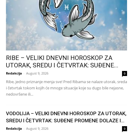
RIBE – VELIKI DNEVNI HOROSKOP ZA
UTORAK, SREDU I ČETVRTAK: SUĐENE...
Redakcija
-
August 9, 2026
0
Ribe, jedno priznanje menja sve! Pred Ribama se nalaze utorak, sreda
i četvrtak tokom kojih će mnoge situacije koje su dugo bile nejasne,
nedovršene ili...
VODOLIJA – VELIKI DNEVNI HOROSKOP ZA UTORAK,
SREDU I ČETVRTAK: SUĐENE PROMENE DOLAZE I...
Redakcija
-
August 9, 2026
0