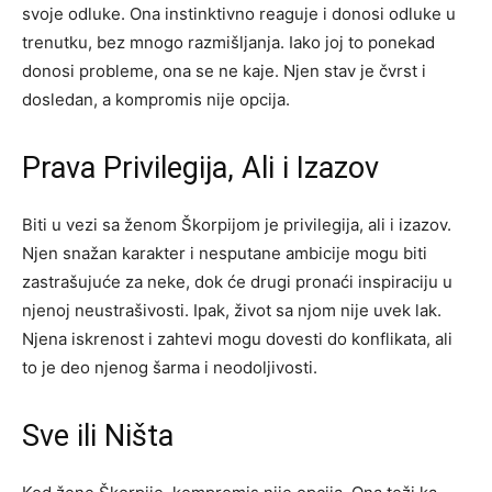
svoje odluke. Ona instinktivno reaguje i donosi odluke u
trenutku, bez mnogo razmišljanja. Iako joj to ponekad
donosi probleme, ona se ne kaje. Njen stav je čvrst i
dosledan, a kompromis nije opcija.
Prava Privilegija, Ali i Izazov
Biti u vezi sa ženom Škorpijom je privilegija, ali i izazov.
Njen snažan karakter i nesputane ambicije mogu biti
zastrašujuće za neke, dok će drugi pronaći inspiraciju u
njenoj neustrašivosti. Ipak, život sa njom nije uvek lak.
Njena iskrenost i zahtevi mogu dovesti do konflikata, ali
to je deo njenog šarma i neodoljivosti.
Sve ili Ništa