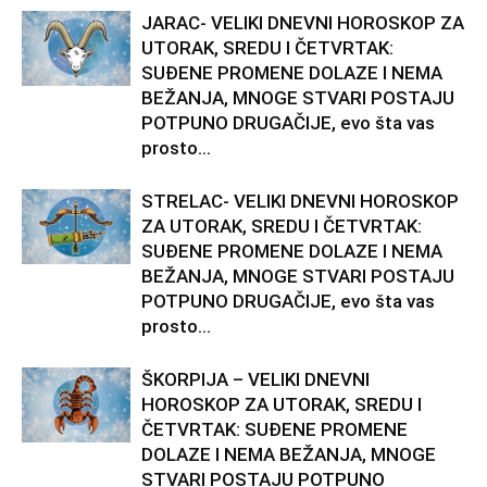
JARAC- VELIKI DNEVNI HOROSKOP ZA
UTORAK, SREDU I ČETVRTAK:
SUĐENE PROMENE DOLAZE I NEMA
BEŽANJA, MNOGE STVARI POSTAJU
POTPUNO DRUGAČIJE, evo šta vas
prosto...
STRELAC- VELIKI DNEVNI HOROSKOP
ZA UTORAK, SREDU I ČETVRTAK:
SUĐENE PROMENE DOLAZE I NEMA
BEŽANJA, MNOGE STVARI POSTAJU
POTPUNO DRUGAČIJE, evo šta vas
prosto...
ŠKORPIJA – VELIKI DNEVNI
HOROSKOP ZA UTORAK, SREDU I
ČETVRTAK: SUĐENE PROMENE
DOLAZE I NEMA BEŽANJA, MNOGE
STVARI POSTAJU POTPUNO