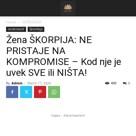
Home
HOROSKOP
HOROSKOP
ŠKOPRIJA
Žena ŠKORPIJA: NE
PRISTAJE NA
KOMPROMISE – Kod nje je
uvek SVE ili NIŠTA!
By
Admin
-
March 17, 2024
499
0
Oglasi - Advertisement