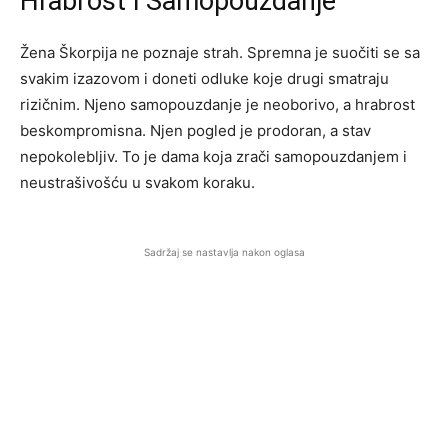
Hrabrost i Samopouzdanje
Žena Škorpija ne poznaje strah. Spremna je suočiti se sa
svakim izazovom i doneti odluke koje drugi smatraju
rizičnim. Njeno samopouzdanje je neoborivo, a hrabrost
beskompromisna. Njen pogled je prodoran, a stav
nepokolebljiv. To je dama koja zrači samopouzdanjem i
neustrašivošću u svakom koraku.
Sadržaj se nastavlja nakon oglasa