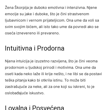
Žena Škorpija je duboko emotivna i intenzivna. Njene
emocije su jake i duboke, što je čini strastvenom
ljubavnicom i vernom prijateljicom. Ona ume da voli sa
svim svojim bićem, ali isto tako ume da povredi ako se
oseća iznevereno ili prevareno.
Intuitivna i Prodorna
Njena intuicija je izuzetno razvijena, što je čini veoma
prodornom u ljudskoj prirodi i motivima. Ona ume da
oseti kada neko laže ili krije nešto, i ne libi se da postavi
teška pitanja kako bi otkrila istinu. To može biti
zastrašujuće za neke, ali za one koji su iskreni, to je
oslobađajuće iskustvo.
Loyalna i Posvećena