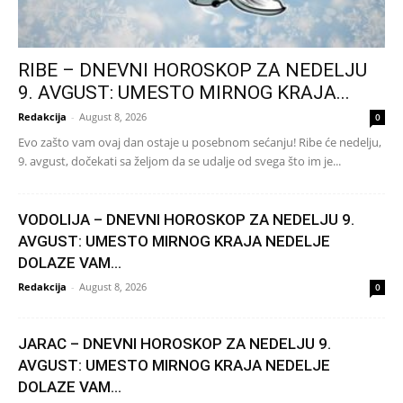
RIBE – DNEVNI HOROSKOP ZA NEDELJU
9. AVGUST: UMESTO MIRNOG KRAJA...
Redakcija
-
August 8, 2026
0
Evo zašto vam ovaj dan ostaje u posebnom sećanju! Ribe će nedelju,
9. avgust, dočekati sa željom da se udalje od svega što im je...
VODOLIJA – DNEVNI HOROSKOP ZA NEDELJU 9.
AVGUST: UMESTO MIRNOG KRAJA NEDELJE
DOLAZE VAM...
Redakcija
-
August 8, 2026
0
JARAC – DNEVNI HOROSKOP ZA NEDELJU 9.
AVGUST: UMESTO MIRNOG KRAJA NEDELJE
DOLAZE VAM...