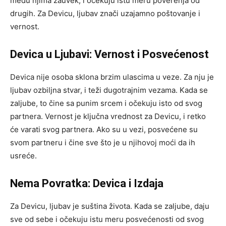
među njima zauvek, i očekuju istu meru poverenja od
drugih. Za Devicu, ljubav znači uzajamno poštovanje i
vernost.
Devica u Ljubavi: Vernost i Posvećenost
Devica nije osoba sklona brzim ulascima u veze. Za nju je
ljubav ozbiljna stvar, i teži dugotrajnim vezama. Kada se
zaljube, to čine sa punim srcem i očekuju isto od svog
partnera. Vernost je ključna vrednost za Devicu, i retko
će varati svog partnera. Ako su u vezi, posvećene su
svom partneru i čine sve što je u njihovoj moći da ih
usreće.
Nema Povratka: Devica i Izdaja
Za Devicu, ljubav je suština života. Kada se zaljube, daju
sve od sebe i očekuju istu meru posvećenosti od svog