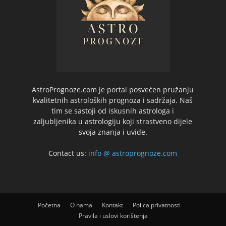
AstroPrognoze.com je portal posvećen pružanju
kvalitetnih astroloških prognoza i sadržaja. Naš
tim se sastoji od iskusnih astrologa i
zaljubljenika u astrologiju koji strastveno dijele
svoja znanja i uvide.
Contact us:
info @ astroprognoze.com
Početna
O nama
Kontakt
Polica privatnosti
Pravila i uslovi korištenja