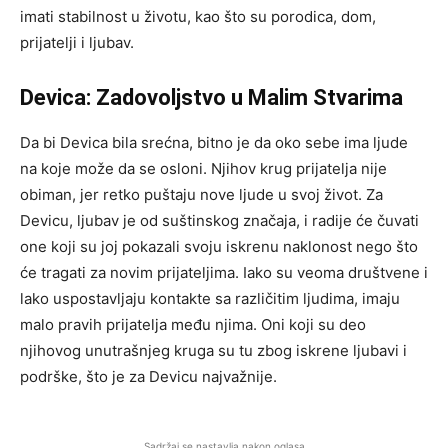
imati stabilnost u životu, kao što su porodica, dom,
prijatelji i ljubav.
Devica: Zadovoljstvo u Malim Stvarima
Da bi Devica bila srećna, bitno je da oko sebe ima ljude
na koje može da se osloni. Njihov krug prijatelja nije
obiman, jer retko puštaju nove ljude u svoj život. Za
Devicu, ljubav je od suštinskog značaja, i radije će čuvati
one koji su joj pokazali svoju iskrenu naklonost nego što
će tragati za novim prijateljima. Iako su veoma društvene i
lako uspostavljaju kontakte sa različitim ljudima, imaju
malo pravih prijatelja među njima. Oni koji su deo
njihovog unutrašnjeg kruga su tu zbog iskrene ljubavi i
podrške, što je za Devicu najvažnije.
Sadržaj se nastavlja nakon oglasa