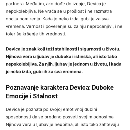
partnera. Međutim, ako dođe do izdaje, Devica je
nepokolebljiva. Ne vraća se u prošlost i ne razmatra
opciju pomirenja. Kada je neko izda, gubi je za sva
vremena. Vernost i poverenje su za nju neprocenjivi, i ne
toleriše kršenje tih vrednosti.
Devica je znak koji teži stabilnosti i sigurnosti u životu.
Njihova vera u ljubav je duboka i istinska, ali isto tako
nepokolebljiva. Za njih, ljubav je jednom u životu, i kada
je neko izda, gubi ih za sva vremena.
Poznavanje karaktera Devica: Duboke
Emocije i Stalnost
Devica je poznata po svojoj emotivnoj dubini i
sposobnosti da se predano posveti svojim odnosima.
Njihova vera u ljubav je neupitna, ali isto tako zahtevaju