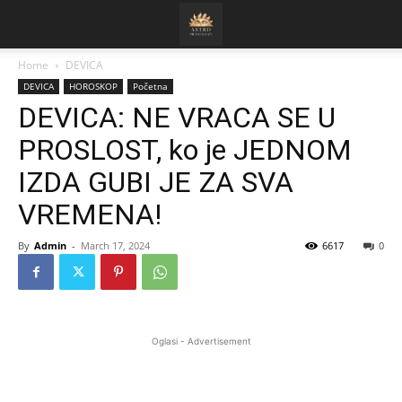
Home
DEVICA
DEVICA
HOROSKOP
Početna
DEVICA: NE VRACA SE U
PROSLOST, ko je JEDNOM
IZDA GUBI JE ZA SVA
VREMENA!
By
Admin
-
March 17, 2024
6617
0
Oglasi - Advertisement