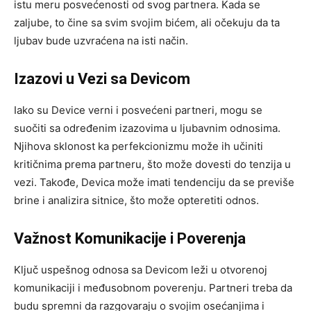
istu meru posvećenosti od svog partnera. Kada se
zaljube, to čine sa svim svojim bićem, ali očekuju da ta
ljubav bude uzvraćena na isti način.
Izazovi u Vezi sa Devicom
Iako su Device verni i posvećeni partneri, mogu se
suočiti sa određenim izazovima u ljubavnim odnosima.
Njihova sklonost ka perfekcionizmu može ih učiniti
kritičnima prema partneru, što može dovesti do tenzija u
vezi. Takođe, Devica može imati tendenciju da se previše
brine i analizira sitnice, što može opteretiti odnos.
Važnost Komunikacije i Poverenja
Ključ uspešnog odnosa sa Devicom leži u otvorenoj
komunikaciji i međusobnom poverenju. Partneri treba da
budu spremni da razgovaraju o svojim osećanjima i