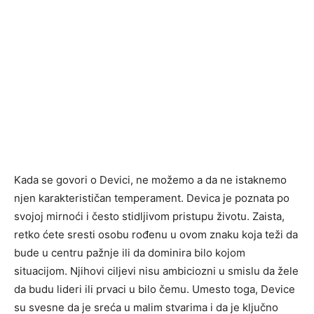
Kada se govori o Devici, ne možemo a da ne istaknemo
njen karakterističan temperament. Devica je poznata po
svojoj mirnoći i često stidljivom pristupu životu. Zaista,
retko ćete sresti osobu rođenu u ovom znaku koja teži da
bude u centru pažnje ili da dominira bilo kojom
situacijom. Njihovi ciljevi nisu ambiciozni u smislu da žele
da budu lideri ili prvaci u bilo čemu. Umesto toga, Device
su svesne da je sreća u malim stvarima i da je ključno