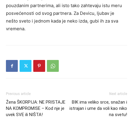
pouzdanim partnerima, ali isto tako zahtevaju istu meru
posvećenosti od svog partnera. Za Devicu, ljubav je
nešto sveto i jednom kada je neko izda, gubi ih za sva
vremena.
Previous article
Next article
Žena ŠKORPIJA: NE PRISTAJE
BIK ima veliko srce, snažan i
NA KOMPROMISE – Kod nje je
istrajan i ume da voli kao niko
uvek SVE ili NIŠTA!
na svetu!