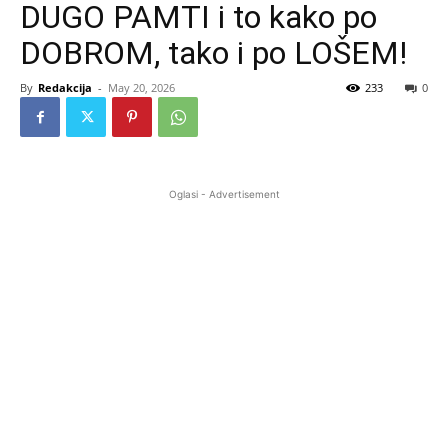
DUGO PAMTI i to kako po
DOBROM, tako i po LOŠEM!
By
Redakcija
-
May 20, 2026
233
0
Oglasi - Advertisement