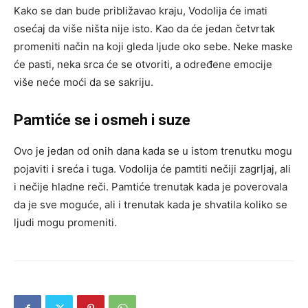
Kako se dan bude približavao kraju, Vodolija će imati
osećaj da više ništa nije isto. Kao da će jedan četvrtak
promeniti način na koji gleda ljude oko sebe. Neke maske
će pasti, neka srca će se otvoriti, a određene emocije
više neće moći da se sakriju.
Pamtiće se i osmeh i suze
Ovo je jedan od onih dana kada se u istom trenutku mogu
pojaviti i sreća i tuga. Vodolija će pamtiti nečiji zagrljaj, ali
i nečije hladne reči. Pamtiće trenutak kada je poverovala
da je sve moguće, ali i trenutak kada je shvatila koliko se
ljudi mogu promeniti.