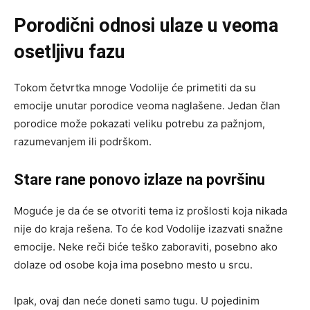
Porodični odnosi ulaze u veoma
osetljivu fazu
Tokom četvrtka mnoge Vodolije će primetiti da su
emocije unutar porodice veoma naglašene. Jedan član
porodice može pokazati veliku potrebu za pažnjom,
razumevanjem ili podrškom.
Stare rane ponovo izlaze na površinu
Moguće je da će se otvoriti tema iz prošlosti koja nikada
nije do kraja rešena. To će kod Vodolije izazvati snažne
emocije. Neke reči biće teško zaboraviti, posebno ako
dolaze od osobe koja ima posebno mesto u srcu.
Ipak, ovaj dan neće doneti samo tugu. U pojedinim