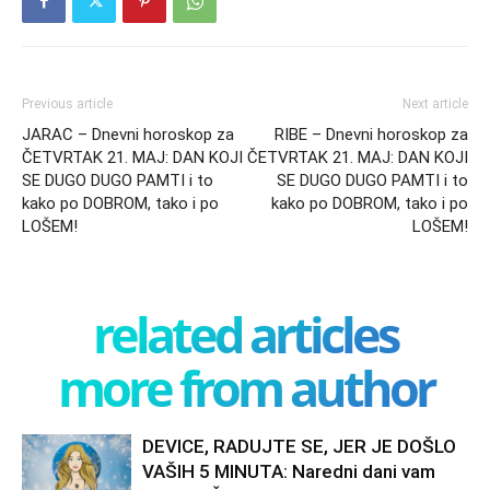
Previous article
Next article
JARAC – Dnevni horoskop za
RIBE – Dnevni horoskop za
ČETVRTAK 21. MAJ: DAN KOJI
ČETVRTAK 21. MAJ: DAN KOJI
SE DUGO DUGO PAMTI i to
SE DUGO DUGO PAMTI i to
kako po DOBROM, tako i po
kako po DOBROM, tako i po
LOŠEM!
LOŠEM!
related articles
more from author
DEVICE, RADUJTE SE, JER JE DOŠLO
VAŠIH 5 MINUTA: Naredni dani vam