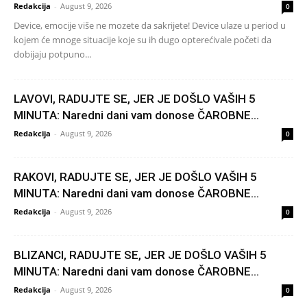
Redakcija
-
August 9, 2026
0
Device, emocije više ne mozete da sakrijete! Device ulaze u period u
kojem će mnoge situacije koje su ih dugo opterećivale početi da
dobijaju potpuno...
LAVOVI, RADUJTE SE, JER JE DOŠLO VAŠIH 5
MINUTA: Naredni dani vam donose ČAROBNE...
Redakcija
-
August 9, 2026
0
RAKOVI, RADUJTE SE, JER JE DOŠLO VAŠIH 5
MINUTA: Naredni dani vam donose ČAROBNE...
Redakcija
-
August 9, 2026
0
BLIZANCI, RADUJTE SE, JER JE DOŠLO VAŠIH 5
MINUTA: Naredni dani vam donose ČAROBNE...
Redakcija
-
August 9, 2026
0