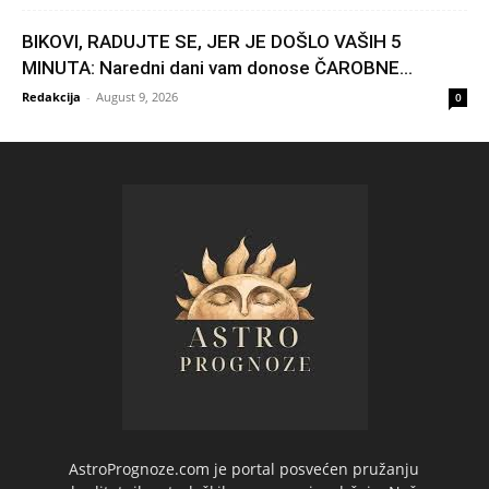
BIKOVI, RADUJTE SE, JER JE DOŠLO VAŠIH 5
MINUTA: Naredni dani vam donose ČAROBNE...
Redakcija
-
August 9, 2026
0
AstroPrognoze.com je portal posvećen pružanju