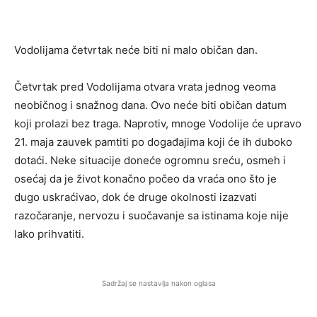
Vodolijama četvrtak neće biti ni malo običan dan.
Četvrtak pred Vodolijama otvara vrata jednog veoma
neobičnog i snažnog dana. Ovo neće biti običan datum
koji prolazi bez traga. Naprotiv, mnoge Vodolije će upravo
21. maja zauvek pamtiti po događajima koji će ih duboko
dotaći. Neke situacije doneće ogromnu sreću, osmeh i
osećaj da je život konačno počeo da vraća ono što je
dugo uskraćivao, dok će druge okolnosti izazvati
razočaranje, nervozu i suočavanje sa istinama koje nije
lako prihvatiti.
Sadržaj se nastavlja nakon oglasa