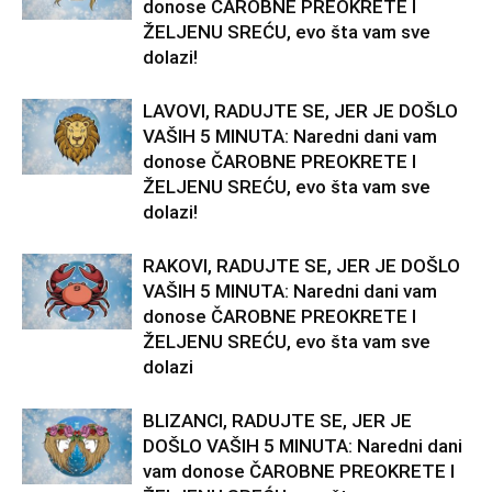
donose ČAROBNE PREOKRETE I
ŽELJENU SREĆU, evo šta vam sve
dolazi!
LAVOVI, RADUJTE SE, JER JE DOŠLO
VAŠIH 5 MINUTA: Naredni dani vam
donose ČAROBNE PREOKRETE I
ŽELJENU SREĆU, evo šta vam sve
dolazi!
RAKOVI, RADUJTE SE, JER JE DOŠLO
VAŠIH 5 MINUTA: Naredni dani vam
donose ČAROBNE PREOKRETE I
ŽELJENU SREĆU, evo šta vam sve
dolazi
BLIZANCI, RADUJTE SE, JER JE
DOŠLO VAŠIH 5 MINUTA: Naredni dani
vam donose ČAROBNE PREOKRETE I