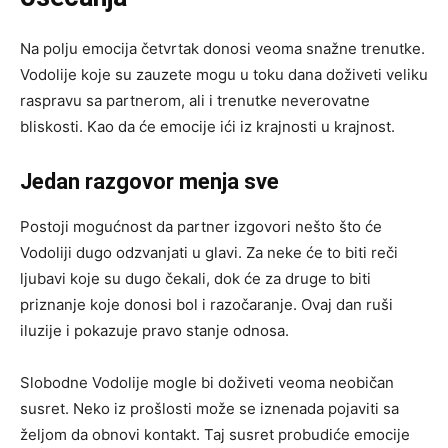
Na polju emocija četvrtak donosi veoma snažne trenutke.
Vodolije koje su zauzete mogu u toku dana doživeti veliku
raspravu sa partnerom, ali i trenutke neverovatne
bliskosti. Kao da će emocije ići iz krajnosti u krajnost.
Jedan razgovor menja sve
Postoji mogućnost da partner izgovori nešto što će
Vodoliji dugo odzvanjati u glavi. Za neke će to biti reči
ljubavi koje su dugo čekali, dok će za druge to biti
priznanje koje donosi bol i razočaranje. Ovaj dan ruši
iluzije i pokazuje pravo stanje odnosa.
Slobodne Vodolije mogle bi doživeti veoma neobičan
susret. Neko iz prošlosti može se iznenada pojaviti sa
željom da obnovi kontakt. Taj susret probudiće emocije