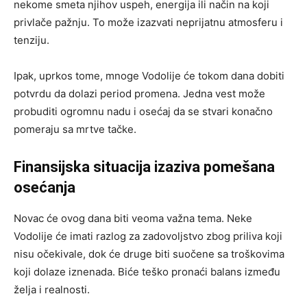
nekome smeta njihov uspeh, energija ili način na koji
privlače pažnju. To može izazvati neprijatnu atmosferu i
tenziju.
Ipak, uprkos tome, mnoge Vodolije će tokom dana dobiti
potvrdu da dolazi period promena. Jedna vest može
probuditi ogromnu nadu i osećaj da se stvari konačno
pomeraju sa mrtve tačke.
Finansijska situacija izaziva pomešana
osećanja
Novac će ovog dana biti veoma važna tema. Neke
Vodolije će imati razlog za zadovoljstvo zbog priliva koji
nisu očekivale, dok će druge biti suočene sa troškovima
koji dolaze iznenada. Biće teško pronaći balans između
želja i realnosti.