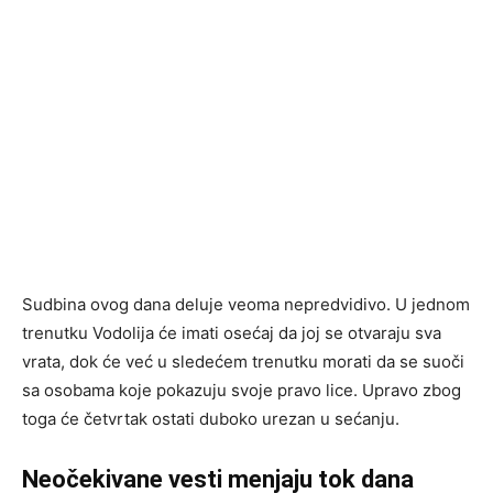
Sudbina ovog dana deluje veoma nepredvidivo. U jednom
trenutku Vodolija će imati osećaj da joj se otvaraju sva
vrata, dok će već u sledećem trenutku morati da se suoči
sa osobama koje pokazuju svoje pravo lice. Upravo zbog
toga će četvrtak ostati duboko urezan u sećanju.
Neočekivane vesti menjaju tok dana