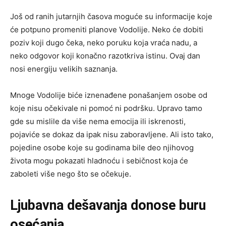
Još od ranih jutarnjih časova moguće su informacije koje
će potpuno promeniti planove Vodolije. Neko će dobiti
poziv koji dugo čeka, neko poruku koja vraća nadu, a
neko odgovor koji konačno razotkriva istinu. Ovaj dan
nosi energiju velikih saznanja.
Mnoge Vodolije biće iznenađene ponašanjem osobe od
koje nisu očekivale ni pomoć ni podršku. Upravo tamo
gde su mislile da više nema emocija ili iskrenosti,
pojaviće se dokaz da ipak nisu zaboravljene. Ali isto tako,
pojedine osobe koje su godinama bile deo njihovog
života mogu pokazati hladnoću i sebičnost koja će
zaboleti više nego što se očekuje.
Ljubavna dešavanja donose buru
osećanja