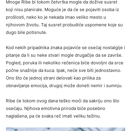
Mnoge Ribe bi tokom četvrtka mogle da dožive susret
koji nisu planirale. Moguće je da će se pojaviti osoba iz
prošlosti, neko ko je nekada imao veliko mesto u
njihovom životu. Taj susret probudiće uspomene koje su
dugo bile potisnute.
Kod nekih pripadnika znaka pojaviće se osećaj nostalgije i
pitanje da li su neke stvari mogle drugačije da se završe.
Pogled, poruka ili nekoliko rečenica biće dovoljni da srce
počne snažnije da kuca. Ipak, neće sve biti jednostavno.
Ono što će jednoj strani delovati kao prilika za
obnavljanje emocija, drugoj može doneti nemir i sumnju.
Ribe će tokom ovog dana teško moći da sakriju ono što
osećaju. Njihova emotivna priroda biće posebno
naglašena, pa će svaka reč imati veliku težinu.