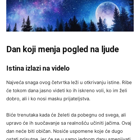
Dan koji menja pogled na ljude
Istina izlazi na videlo
Najveća snaga ovog četvrtka leži u otkrivanju istine. Ribe
će tokom dana jasno videti ko ih iskreno voli, ko im želi
dobro, ali i ko nosi masku prijateljstva.
Biće trenutaka kada će želeti da pobegnu od svega, ali
upravo će ih suočavanje sa realnošću učiniti jačima. Ovaj
dan neće biti običan. Nosiće uspomene koje će dugo
ostati prisutne, jer će se u samo jednom danu smenjivati