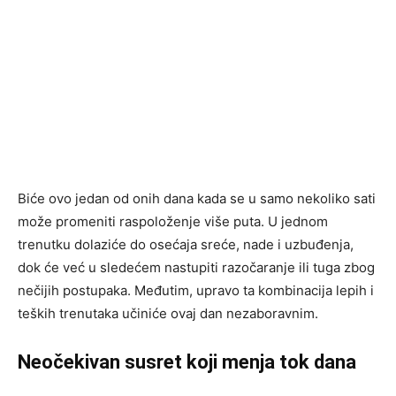
Biće ovo jedan od onih dana kada se u samo nekoliko sati
može promeniti raspoloženje više puta. U jednom
trenutku dolaziće do osećaja sreće, nade i uzbuđenja,
dok će već u sledećem nastupiti razočaranje ili tuga zbog
nečijih postupaka. Međutim, upravo ta kombinacija lepih i
teških trenutaka učiniće ovaj dan nezaboravnim.
Neočekivan susret koji menja tok dana