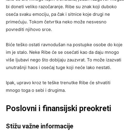
bi doneti veliko razočaranje. Ribe su znak koji duboko
oseća svaku emociju, pa čak i sitnice koje drugi ne
primećuju. Tokom četvrtka neko može nesvesno
povrediti njihovo srce.
Biće teško ostati ravnodušan na postupke osobe do koje
im je stalo. Neke Ribe će se osećati kao da daju mnogo
više ljubavi nego što dobijaju zauzvrat. To može izazvati
unutrašnji haos i osećaj tuge koji neće lako nestati.
Ipak, upravo kroz te teške trenutke Ribe će shvatiti
mnogo toga o sebi i drugima.
Poslovni i finansijski preokreti
Stižu važne informacije