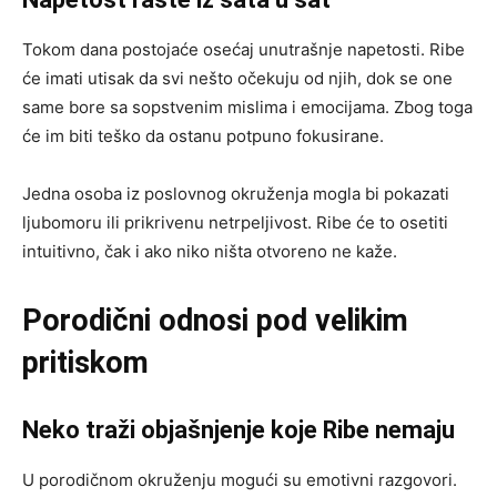
Tokom dana postojaće osećaj unutrašnje napetosti. Ribe
će imati utisak da svi nešto očekuju od njih, dok se one
same bore sa sopstvenim mislima i emocijama. Zbog toga
će im biti teško da ostanu potpuno fokusirane.
Jedna osoba iz poslovnog okruženja mogla bi pokazati
ljubomoru ili prikrivenu netrpeljivost. Ribe će to osetiti
intuitivno, čak i ako niko ništa otvoreno ne kaže.
Porodični odnosi pod velikim
pritiskom
Neko traži objašnjenje koje Ribe nemaju
U porodičnom okruženju mogući su emotivni razgovori.