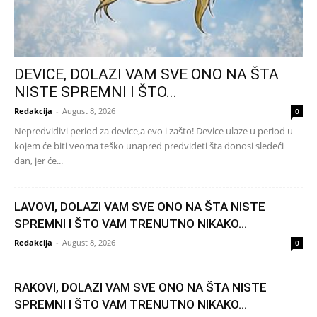
DEVICE, DOLAZI VAM SVE ONO NA ŠTA
NISTE SPREMNI I ŠTO...
Redakcija
-
August 8, 2026
0
Nepredvidivi period za device,a evo i zašto! Device ulaze u period u
kojem će biti veoma teško unapred predvideti šta donosi sledeći
dan, jer će...
LAVOVI, DOLAZI VAM SVE ONO NA ŠTA NISTE
SPREMNI I ŠTO VAM TRENUTNO NIKAKO...
Redakcija
-
August 8, 2026
0
RAKOVI, DOLAZI VAM SVE ONO NA ŠTA NISTE
SPREMNI I ŠTO VAM TRENUTNO NIKAKO...