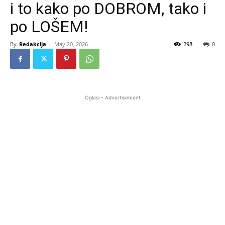
i to kako po DOBROM, tako i
po LOŠEM!
By
Redakcija
-
May 20, 2026
298
0
Oglasi - Advertisement