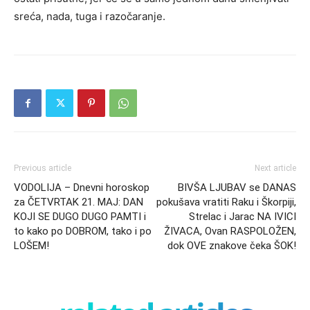
sreća, nada, tuga i razočaranje.
Previous article
Next article
VODOLIJA – Dnevni horoskop
BIVŠA LJUBAV se DANAS
za ČETVRTAK 21. MAJ: DAN
pokušava vratiti Raku i Škorpiji,
KOJI SE DUGO DUGO PAMTI i
Strelac i Jarac NA IVICI
to kako po DOBROM, tako i po
ŽIVACA, Ovan RASPOLOŽEN,
LOŠEM!
dok OVE znakove čeka ŠOK!