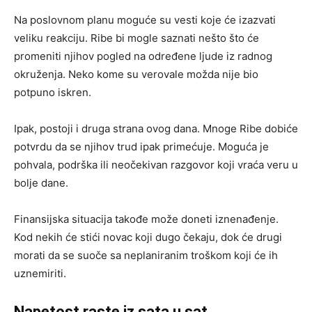
Na poslovnom planu moguće su vesti koje će izazvati
veliku reakciju. Ribe bi mogle saznati nešto što će
promeniti njihov pogled na određene ljude iz radnog
okruženja. Neko kome su verovale možda nije bio
potpuno iskren.
Ipak, postoji i druga strana ovog dana. Mnoge Ribe dobiće
potvrdu da se njihov trud ipak primećuje. Moguća je
pohvala, podrška ili neočekivan razgovor koji vraća veru u
bolje dane.
Finansijska situacija takođe može doneti iznenađenje.
Kod nekih će stići novac koji dugo čekaju, dok će drugi
morati da se suoče sa neplaniranim troškom koji će ih
uznemiriti.
Napetost raste iz sata u sat