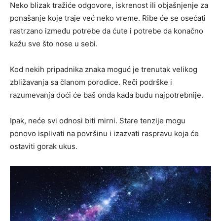
Neko blizak tražiće odgovore, iskrenost ili objašnjenje za
ponašanje koje traje već neko vreme. Ribe će se osećati
rastrzano između potrebe da ćute i potrebe da konačno
kažu sve što nose u sebi.
Kod nekih pripadnika znaka moguć je trenutak velikog
zbližavanja sa članom porodice. Reči podrške i
razumevanja doći će baš onda kada budu najpotrebnije.
Ipak, neće svi odnosi biti mirni. Stare tenzije mogu
ponovo isplivati na površinu i izazvati raspravu koja će
ostaviti gorak ukus.