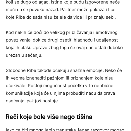
koji se dugo odlagao. Istine koje budu izgovorene neće
moći da se povuku nazad. Partner može pokazati lice
koje Ribe do sada nisu želele da vide ili priznaju sebi.
Kod nekih će doći do velikog približavanja i emotivnog
povezivanja, dok će drugi osetiti hladnoću i udaljenost
koja ih plaši. Upravo zbog toga će ovaj dan ostati duboko
urezan u sećanju.
Slobodne Ribe takođe očekuju snažne emocije. Neko će
ih veoma iznenaditi pažnjom ili priznanjem koje nisu
očekivale. Postoji mogućnost početka vrlo neobične
komunikacije koja će u njima probuditi nadu da prava
osećanja ipak još postoje.
Reči koje bole više nego tišina
Iako će biti mnogo lepih trenutaka, jedan razgovor mogao