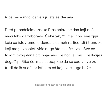
Ribe neće moći da veruju šta se dešava.
Pred pripadnicima znaka Riba nalazi se dan koji neće
moći lako da zaborave. Četvrtak, 21. maj, nosi energiju
koja će istovremeno donositi osmeh na lice, ali i trenutke
koji mogu zaboleti više nego što su očekivali. Sve će
tokom ovog dana biti pojačano – emocije, misli, reakcije i
događaji. Ribe će imati osećaj kao da se ceo univerzum
trudi da ih suoči sa istinom od koje već dugo beže.
Sadržaj se nastavlja nakon oglasa