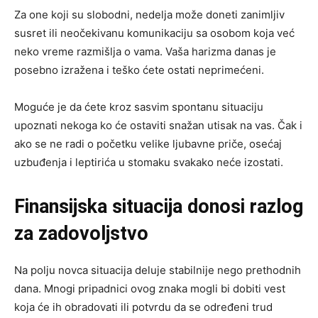
Za one koji su slobodni, nedelja može doneti zanimljiv
susret ili neočekivanu komunikaciju sa osobom koja već
neko vreme razmišlja o vama. Vaša harizma danas je
posebno izražena i teško ćete ostati neprimećeni.
Moguće je da ćete kroz sasvim spontanu situaciju
upoznati nekoga ko će ostaviti snažan utisak na vas. Čak i
ako se ne radi o početku velike ljubavne priče, osećaj
uzbuđenja i leptirića u stomaku svakako neće izostati.
Finansijska situacija donosi razlog
za zadovoljstvo
Na polju novca situacija deluje stabilnije nego prethodnih
dana. Mnogi pripadnici ovog znaka mogli bi dobiti vest
koja će ih obradovati ili potvrdu da se određeni trud