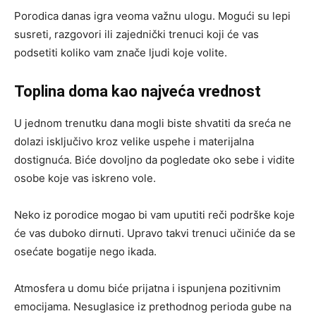
Porodica danas igra veoma važnu ulogu. Mogući su lepi
susreti, razgovori ili zajednički trenuci koji će vas
podsetiti koliko vam znače ljudi koje volite.
Toplina doma kao najveća vrednost
U jednom trenutku dana mogli biste shvatiti da sreća ne
dolazi isključivo kroz velike uspehe i materijalna
dostignuća. Biće dovoljno da pogledate oko sebe i vidite
osobe koje vas iskreno vole.
Neko iz porodice mogao bi vam uputiti reči podrške koje
će vas duboko dirnuti. Upravo takvi trenuci učiniće da se
osećate bogatije nego ikada.
Atmosfera u domu biće prijatna i ispunjena pozitivnim
emocijama. Nesuglasice iz prethodnog perioda gube na