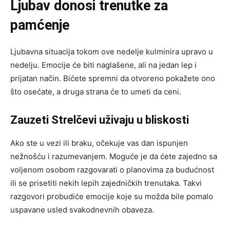
Ljubav donosi trenutke za
pamćenje
Ljubavna situacija tokom ove nedelje kulminira upravo u
nedelju. Emocije će biti naglašene, ali na jedan lep i
prijatan način. Bićete spremni da otvoreno pokažete ono
što osećate, a druga strana će to umeti da ceni.
Zauzeti Strelčevi uživaju u bliskosti
Ako ste u vezi ili braku, očekuje vas dan ispunjen
nežnošću i razumevanjem. Moguće je da ćete zajedno sa
voljenom osobom razgovarati o planovima za budućnost
ili se prisetiti nekih lepih zajedničkih trenutaka. Takvi
razgovori probudiće emocije koje su možda bile pomalo
uspavane usled svakodnevnih obaveza.