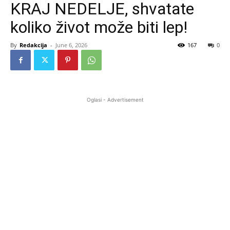
KRAJ NEDELJE, shvatate
koliko život može biti lep!
By
Redakcija
-
June 6, 2026
167
0
Oglasi - Advertisement