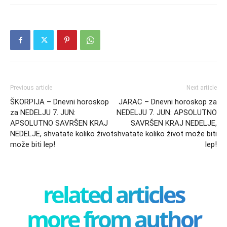
Previous article
Next article
ŠKORPIJA – Dnevni horoskop
JARAC – Dnevni horoskop za
za NEDELJU 7. JUN:
NEDELJU 7. JUN: APSOLUTNO
APSOLUTNO SAVRŠEN KRAJ
SAVRŠEN KRAJ NEDELJE,
NEDELJE, shvatate koliko život
shvatate koliko život može biti
može biti lep!
lep!
related articles
more from author