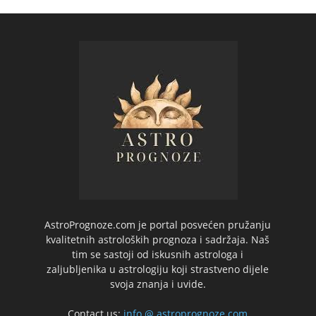
AstroPrognoze.com je portal posvećen pružanju
kvalitetnih astroloških prognoza i sadržaja. Naš
tim se sastoji od iskusnih astrologa i
zaljubljenika u astrologiju koji strastveno dijele
svoja znanja i uvide.
Contact us:
info @ astroprognoze.com