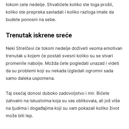
tokom cele nedelje. Shvatićete koliko ste toga prošli,
koliko ste prepreka savladali i koliko razloga imate da
budete ponosni na sebe.
Trenutak iskrene sreće
Neki Strelčevi će tokom nedelje doživeti veoma emotivan
trenutak u kojem će postati svesni koliko su se stvari
promenile nabolje. Možda ćete pogledati unazad i videti
da su problemi koji su nekada izgledali ogromni sada
samo daleka uspomena.
Taj osećaj donosi duboko zadovoljstvo i mir. Bićete
zahvalni na iskustvima koja su vas oblikovala, ali još više
na ljudima i događajima koji su vam pokazali koliko život
može biti lep.