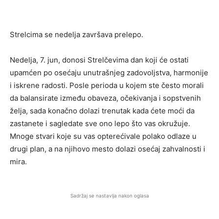
Strelcima se nedelja završava prelepo.
Nedelja, 7. jun, donosi Strelčevima dan koji će ostati
upamćen po osećaju unutrašnjeg zadovoljstva, harmonije
i iskrene radosti. Posle perioda u kojem ste često morali
da balansirate između obaveza, očekivanja i sopstvenih
želja, sada konačno dolazi trenutak kada ćete moći da
zastanete i sagledate sve ono lepo što vas okružuje.
Mnoge stvari koje su vas opterećivale polako odlaze u
drugi plan, a na njihovo mesto dolazi osećaj zahvalnosti i
mira.
Sadržaj se nastavlja nakon oglasa