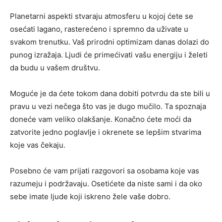
Planetarni aspekti stvaraju atmosferu u kojoj ćete se
osećati lagano, rasterećeno i spremno da uživate u
svakom trenutku. Vaš prirodni optimizam danas dolazi do
punog izražaja. Ljudi će primećivati vašu energiju i želeti
da budu u vašem društvu.
Moguće je da ćete tokom dana dobiti potvrdu da ste bili u
pravu u vezi nečega što vas je dugo mučilo. Ta spoznaja
doneće vam veliko olakšanje. Konačno ćete moći da
zatvorite jedno poglavlje i okrenete se lepšim stvarima
koje vas čekaju.
Posebno će vam prijati razgovori sa osobama koje vas
razumeju i podržavaju. Osetićete da niste sami i da oko
sebe imate ljude koji iskreno žele vaše dobro.