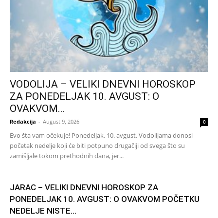
VODOLIJA – VELIKI DNEVNI HOROSKOP
ZA PONEDELJAK 10. AVGUST: O
OVAKVOM...
Redakcija
-
August 9, 2026
0
Evo šta vam očekuje! Ponedeljak, 10. avgust, Vodolijama donosi
početak nedelje koji će biti potpuno drugačiji od svega što su
zamišljale tokom prethodnih dana, jer...
JARAC – VELIKI DNEVNI HOROSKOP ZA
PONEDELJAK 10. AVGUST: O OVAKVOM POČETKU
NEDELJE NISTE...