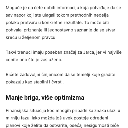
Moguće je da ćete dobiti informaciju koja potvrđuje da se
sav napor koji ste ulagali tokom prethodnih nedelja
polako pretvara u konkretne rezultate. To može biti
pohvala, priznanje ili jednostavno saznanje da se stvari
kreću u željenom pravcu.
Takvi trenuci imaju poseban značaj za Jarca, jer vi najviše
cenite ono što je zasluženo.
Bićete zadovoljni činjenicom da se temelji koje gradite
pokazuju kao stabilni i čvrsti.
Manje briga, više optimizma
Finansijska situacija kod mnogih pripadnika znaka ulazi u
mirniju fazu. Iako možda još uvek postoje određeni
planovi koje želite da ostvarite, osećaj nesigurnosti biće