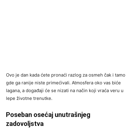
Ovo je dan kada ćete pronaći razlog za osmeh čak i tamo
gde ga ranije niste primećivali. Atmosfera oko vas biće
lagana, a događaji će se nizati na način koji vraća veru u
lepe životne trenutke.
Poseban osećaj unutrašnjeg
zadovoljstva