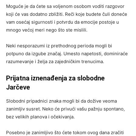
Moguće je da ćete sa voljenom osobom voditi razgovor
koji će vas dodatno zbližiti. Reči koje budete čuli doneće
vam osećaj sigurnosti i potvrdu da emocije postoje u
mnogo većoj meri nego što ste mislili.
Neki nesporazumi iz prethodnog perioda mogli bi
potpuno da izgube značaj. Umesto napetosti, dominiraće
razumevanje i želja za zajedničkim trenucima.
Prijatna iznenađenja za slobodne
Jarčeve
Slobodni pripadnici znaka mogli bi da dožive veoma
zanimljiv susret. Neko će privući vašu pažnju spontano,
bez velikih planova i očekivanja.
Posebno je zanimljivo što ćete tokom ovog dana zračiti