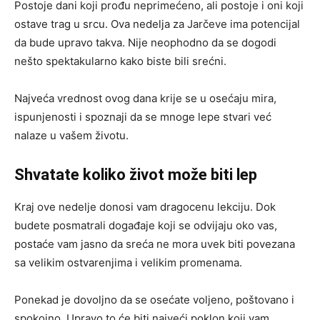
Postoje dani koji prođu neprimećeno, ali postoje i oni koji
ostave trag u srcu. Ova nedelja za Jarčeve ima potencijal
da bude upravo takva. Nije neophodno da se dogodi
nešto spektakularno kako biste bili srećni.
Najveća vrednost ovog dana krije se u osećaju mira,
ispunjenosti i spoznaji da se mnoge lepe stvari već
nalaze u vašem životu.
Shvatate koliko život može biti lep
Kraj ove nedelje donosi vam dragocenu lekciju. Dok
budete posmatrali događaje koji se odvijaju oko vas,
postaće vam jasno da sreća ne mora uvek biti povezana
sa velikim ostvarenjima i velikim promenama.
Ponekad je dovoljno da se osećate voljeno, poštovano i
spokojno. Upravo to će biti najveći poklon koji vam