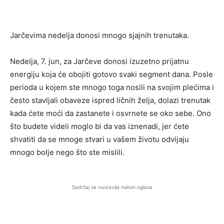
Jarčevima nedelja donosi mnogo sjajnih trenutaka.
Nedelja, 7. jun, za Jarčeve donosi izuzetno prijatnu
energiju koja će obojiti gotovo svaki segment dana. Posle
perioda u kojem ste mnogo toga nosili na svojim plećima i
često stavljali obaveze ispred ličnih želja, dolazi trenutak
kada ćete moći da zastanete i osvrnete se oko sebe. Ono
što budete videli moglo bi da vas iznenadi, jer ćete
shvatiti da se mnoge stvari u vašem životu odvijaju
mnogo bolje nego što ste mislili.
Sadržaj se nastavlja nakon oglasa