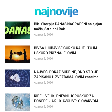
najnovije
Bik i Škorpija DANAS NAGRAĐENI na sjajan
način, Strelac i Rak...
August 9, 2026
BIVŠA LJUBAV SE GORKO KAJE I TO IM
USKORO PRIZNAJE: OVIM...
August 9, 2026
NAJVEĆI DOKAZ SUDBINE, ONO ŠTO JE
ZAPISANO U ZVEZDAMA: OVIM znacima...
August 9, 2026
RIBE – VELIKI DNEVNI HOROSKOP ZA
PONEDELJAK 10. AVGUST: O OVAKVOM...
August 9, 2026