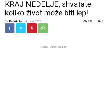
KRAJ NEDELJE, shvatate
koliko život može biti lep!
By
Redakcija
-
June 6, 2026
209
0
Oglasi - Advertisement