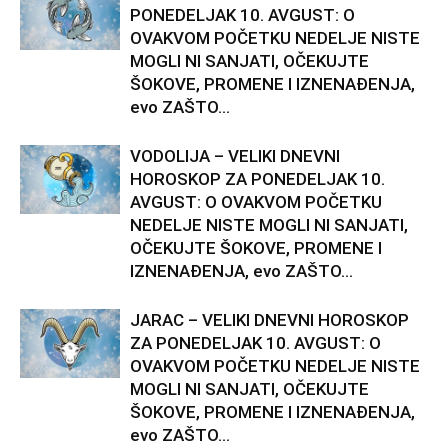
PONEDELJAK 10. AVGUST: O
OVAKVOM POČETKU NEDELJE NISTE
MOGLI NI SANJATI, OČEKUJTE
ŠOKOVE, PROMENE I IZNENAĐENJA,
evo ZAŠTO...
VODOLIJA – VELIKI DNEVNI
HOROSKOP ZA PONEDELJAK 10.
AVGUST: O OVAKVOM POČETKU
NEDELJE NISTE MOGLI NI SANJATI,
OČEKUJTE ŠOKOVE, PROMENE I
IZNENAĐENJA, evo ZAŠTO...
JARAC – VELIKI DNEVNI HOROSKOP
ZA PONEDELJAK 10. AVGUST: O
OVAKVOM POČETKU NEDELJE NISTE
MOGLI NI SANJATI, OČEKUJTE
ŠOKOVE, PROMENE I IZNENAĐENJA,
evo ZAŠTO...