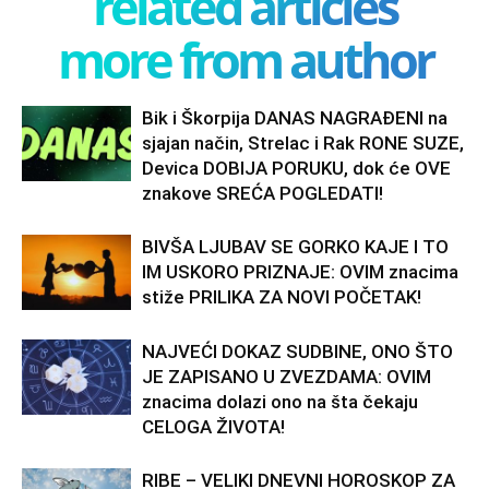
related articles
more from author
Bik i Škorpija DANAS NAGRAĐENI na
sjajan način, Strelac i Rak RONE SUZE,
Devica DOBIJA PORUKU, dok će OVE
znakove SREĆA POGLEDATI!
BIVŠA LJUBAV SE GORKO KAJE I TO
IM USKORO PRIZNAJE: OVIM znacima
stiže PRILIKA ZA NOVI POČETAK!
NAJVEĆI DOKAZ SUDBINE, ONO ŠTO
JE ZAPISANO U ZVEZDAMA: OVIM
znacima dolazi ono na šta čekaju
CELOGA ŽIVOTA!
RIBE – VELIKI DNEVNI HOROSKOP ZA