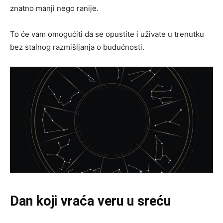
znatno manji nego ranije.
To će vam omogućiti da se opustite i uživate u trenutku
bez stalnog razmišljanja o budućnosti.
Dan koji vraća veru u sreću