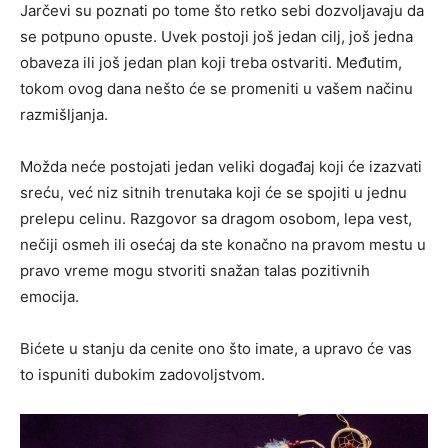
Jarčevi su poznati po tome što retko sebi dozvoljavaju da
se potpuno opuste. Uvek postoji još jedan cilj, još jedna
obaveza ili još jedan plan koji treba ostvariti. Međutim,
tokom ovog dana nešto će se promeniti u vašem načinu
razmišljanja.
Možda neće postojati jedan veliki događaj koji će izazvati
sreću, već niz sitnih trenutaka koji će se spojiti u jednu
prelepu celinu. Razgovor sa dragom osobom, lepa vest,
nečiji osmeh ili osećaj da ste konačno na pravom mestu u
pravo vreme mogu stvoriti snažan talas pozitivnih
emocija.
Bićete u stanju da cenite ono što imate, a upravo će vas
to ispuniti dubokim zadovoljstvom.