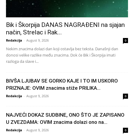
Bik i Škorpija DANAS NAGRAĐENI na sjajan
način, Strelac i Rak...
Redakcija
-
August 9, 2026
0
Nekim znacima dolazi dan koji ostavlja bez teksta. Današnji dan
donosi velike razlike među znacima. Dok će Bik i Škorpija imati
razloga da slave i...
BIVŠA LJUBAV SE GORKO KAJE I TO IM USKORO
PRIZNAJE: OVIM znacima stiže PRILIKA...
Redakcija
-
August 9, 2026
0
NAJVEĆI DOKAZ SUDBINE, ONO ŠTO JE ZAPISANO
U ZVEZDAMA: OVIM znacima dolazi ono na...
Redakcija
-
August 9, 2026
0