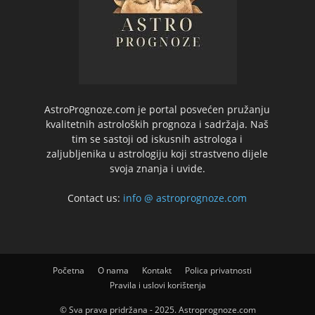
AstroPrognoze.com je portal posvećen pružanju
kvalitetnih astroloških prognoza i sadržaja. Naš
tim se sastoji od iskusnih astrologa i
zaljubljenika u astrologiju koji strastveno dijele
svoja znanja i uvide.
Contact us:
info @ astroprognoze.com
Početna
O nama
Kontakt
Polica privatnosti
Pravila i uslovi korištenja
© Sva prava pridržana - 2025. Astroprognoze.com