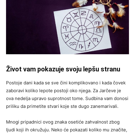
Život vam pokazuje svoju lepšu stranu
Postoje dani kada se sve čini komplikovano i kada čovek
zaboravi koliko lepote postoji oko njega. Za Jarčeve je
ova nedelja upravo suprotnost tome. Sudbina vam donosi
priliku da primetite stvari koje ste dugo zanemarivali.
Mnogi pripadnici ovog znaka osetiće zahvalnost zbog
ljudi koji ih okružuju. Neko će pokazati koliko mu značite,