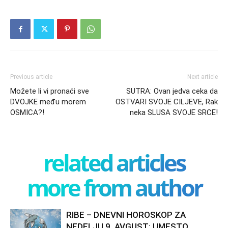
Previous article
Next article
Možete li vi pronaći sve
SUTRA: Ovan jedva ceka da
DVOJKE među morem
OSTVARI SVOJE CILJEVE, Rak
OSMICA?!
neka SLUSA SVOJE SRCE!
related articles
more from author
RIBE – DNEVNI HOROSKOP ZA
NEDELJU 9. AVGUST: UMESTO