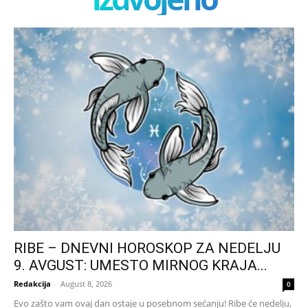
RIBE – DNEVNI HOROSKOP ZA NEDELJU
9. AVGUST: UMESTO MIRNOG KRAJA...
Redakcija
-
August 8, 2026
0
Evo zašto vam ovaj dan ostaje u posebnom sećanju! Ribe će nedelju,