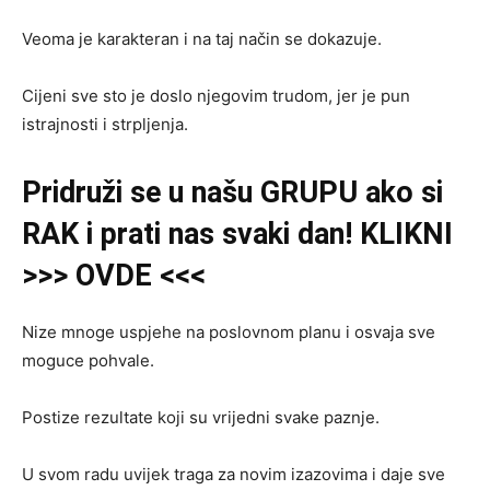
Veoma je karakteran i na taj način se dokazuje.
Cijeni sve sto je doslo njegovim trudom, jer je pun
istrajnosti i strpljenja.
Pridruži se u našu GRUPU ako si
RAK i prati nas svaki dan! KLIKNI
>>> OVDE <<<
Nize mnoge uspjehe na poslovnom planu i osvaja sve
moguce pohvale.
Postize rezultate koji su vrijedni svake paznje.
U svom radu uvijek traga za novim izazovima i daje sve