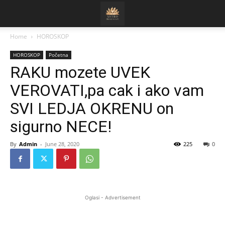
Home
HOROSKOP
HOROSKOP
Početna
RAKU mozete UVEK
VEROVATI,pa cak i ako vam
SVI LEDJA OKRENU on
sigurno NECE!
By
Admin
-
June 28, 2020
225
0
Oglasi - Advertisement