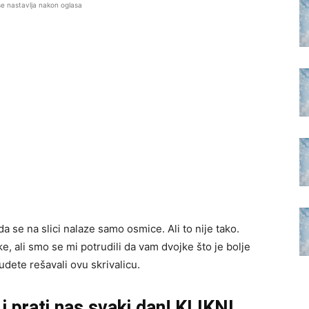
se nastavlja nakon oglasa
da se na slici nalaze samo osmice. Ali to nije tako.
, ali smo se mi potrudili da vam dvojke što je bolje
dete rešavali ovu skrivalicu.
i prati nas svaki dan! KLIKNI