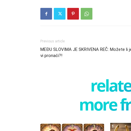
Previous article
MEĐU SLOVIMA JE SKRIVENA REČ: Možete li j
vi pronaći?!
relate
more f