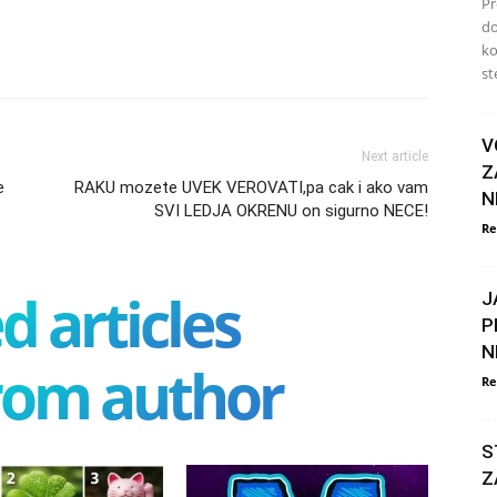
Pr
do
ko
ste
V
Next article
Z
e
RAKU mozete UVEK VEROVATI,pa cak i ako vam
N
SVI LEDJA OKRENU on sigurno NECE!
Re
d articles
J
P
N
rom author
Re
S
Z