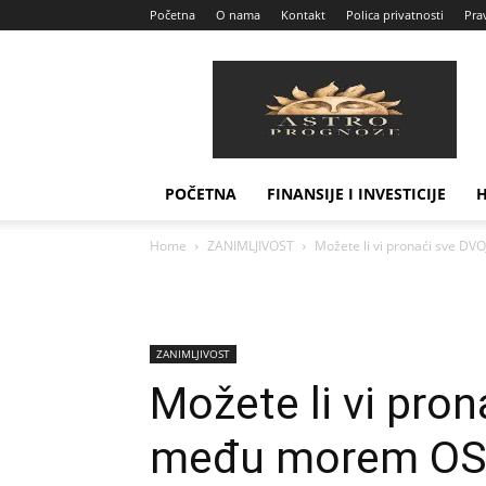
Početna
O nama
Kontakt
Polica privatnosti
Prav
Astro
Prognoze
POČETNA
FINANSIJE I INVESTICIJE
Home
ZANIMLJIVOST
Možete li vi pronaći sve 
ZANIMLJIVOST
Možete li vi pro
među morem OS