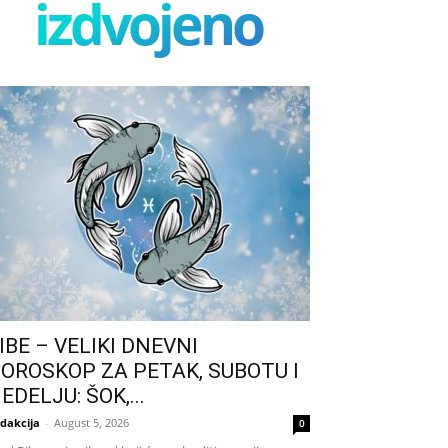
izdvojeno
IBE – VELIKI DNEVNI
OROSKOP ZA PETAK, SUBOTU I
EDELJU: ŠOK,...
dakcija
-
August 5, 2026
0