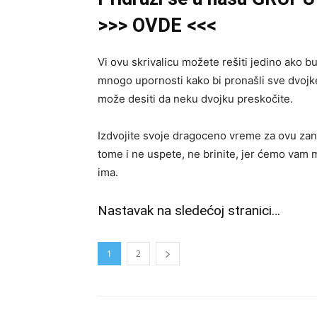
>>> OVDE <<<
Vi ovu skrivalicu možete rešiti jedino ako b
mnogo upornosti kako bi pronašli sve dvojke 
može desiti da neku dvojku preskočite.
Izdvojite svoje dragoceno vreme za ovu zaniml
tome i ne uspete, ne brinite, jer ćemo vam mi
ima.
Nastavak na sledećoj stranici…
1
2