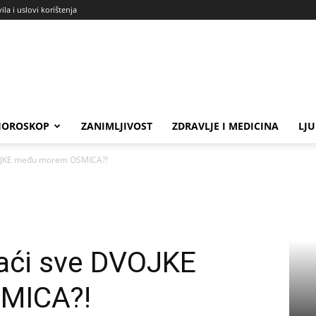
ila i uslovi korištenja
HOROSKOP
ZANIMLJIVOST
ZDRAVLJE I MEDICINA
LJ
DVOJKE među morem OSMICA?!
naći sve DVOJKE
MICA?!