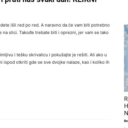
udete išli red po red. A naravno da će vam biti potrebno
na slici. Takođe trebate biti i oprezni, jer vam se lako
jivu i tešku skrivalicu i pokušajte je rešiti. Ali ako u
 ispod otkriti gde se sve dvojke nalaze, kao i koliko ih
R
H
N
Re