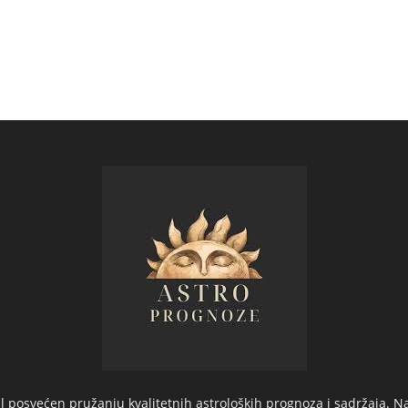
 posvećen pružanju kvalitetnih astroloških prognoza i sadržaja. Na