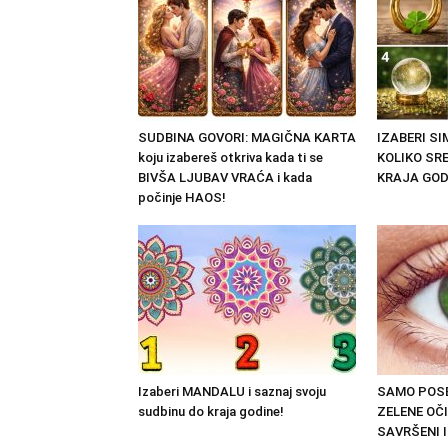
SUDBINA GOVORI: MAGIČNA KARTA
IZABERI S
koju izabereš otkriva kada ti se
KOLIKO SRE
BIVŠA LJUBAV VRAĆA i kada
KRAJA GOD
počinje HAOS!
Izaberi MANDALU i saznaj svoju
SAMO POSE
sudbinu do kraja godine!
ZELENE OČI
SAVRŠENI I