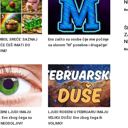
N
Re
Š
Z
IMBOL SREĆE: SAZNAJ
Evo zašto su osobe čije ime počinje
N
ĆE ĆEŠ IMATI DO
sa slovom “M” posebne i drugačije!
Re
INE!
BNI LJUDI IMAJU
LJUDI ROĐENI U FEBRUARU IMAJU
: Evo zbog čega su
VELIKU DUŠU: Evo zbog čega ih
 NEODOLJIVI!
VOLIMO!