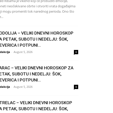
ed Ribama je vikend koji će probuditi emocije,
neti neočekivane obrte i otvoriti vrata događajima
ji mogu promeniti tok narednog perioda. Ono što
...
ODOLIJA – VELIKI DNEVNI HOROSKOP
A PETAK, SUBOTU I NEDELJU: ŠOK,
EVERICA I POTPUNI...
dakcija
-
August 5, 2026
0
ARAC – VELIKI DNEVNI HOROSKOP ZA
ETAK, SUBOTU I NEDELJU: ŠOK,
EVERICA I POTPUNI...
dakcija
-
August 5, 2026
0
TRELAC – VELIKI DNEVNI HOROSKOP
A PETAK, SUBOTU I NEDELJU: ŠOK,