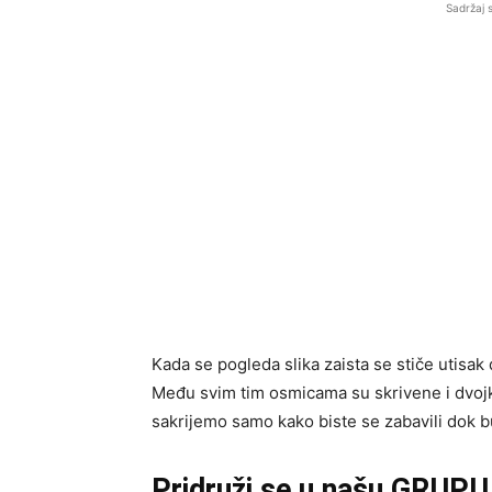
Sadržaj 
Kada se pogleda slika zaista se stiče utisak 
Među svim tim osmicama su skrivene i dvojke
sakrijemo samo kako biste se zabavili dok bu
Pridruži se u našu GRUPU 