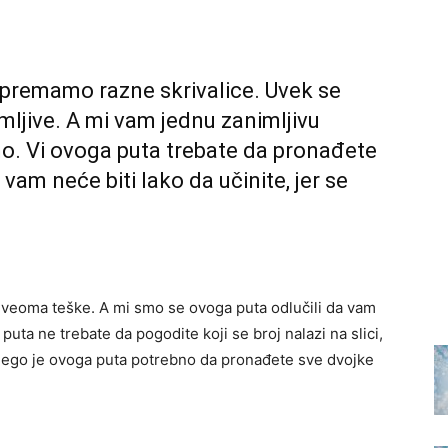
premamo razne skrivalice. Uvek se
mljive. A mi vam jednu zanimljivu
mo. Vi ovoga puta trebate da pronađete
 vam neće biti lako da učinite, jer se
e veoma teške. A mi smo se ovoga puta odlučili da vam
uta ne trebate da pogodite koji se broj nalazi na slici,
u nego je ovoga puta potrebno da pronađete sve dvojke