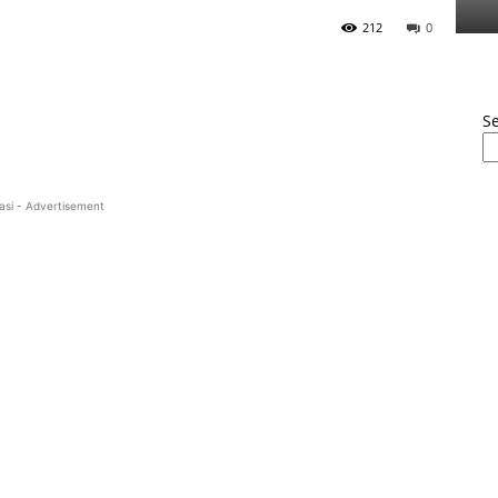
212
0
S
asi - Advertisement