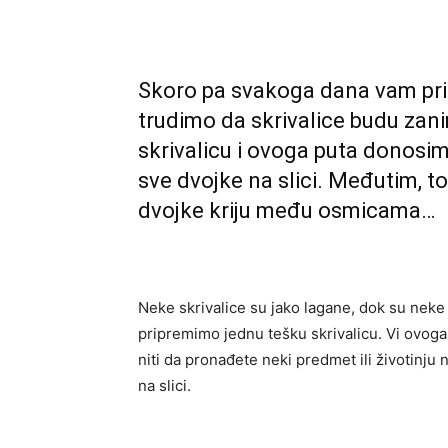
Skoro pa svakoga dana vam pri
trudimo da skrivalice budu zani
skrivalicu i ovoga puta donosi
sve dvojke na slici. Međutim, to
dvojke kriju među osmicama…
Neke skrivalice su jako lagane, dok su nek
pripremimo jednu tešku skrivalicu. Vi ovoga p
niti da pronađete neki predmet ili životinj
na slici.