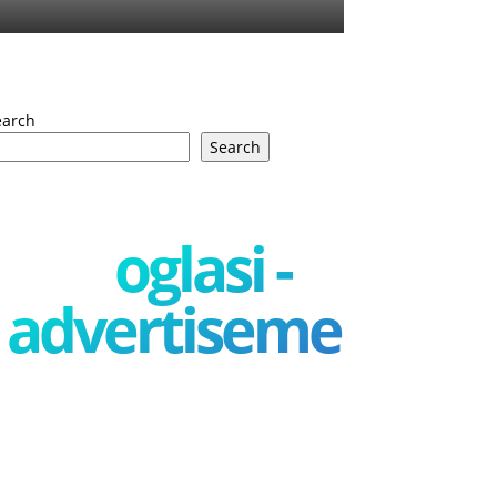
earch
Search
oglasi -
advertisement