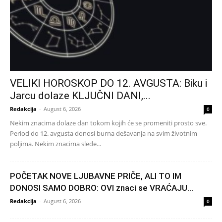
VELIKI HOROSKOP DO 12. AVGUSTA: Biku i
Jarcu dolaze KLJUČNI DANI,...
Redakcija
-
August 6, 2026
0
Nekim znacima dolaze dan tokom kojih će se promeniti prosto sve.
Period do 12. avgusta donosi burna dešavanja na svim životnim
poljima. Nekim znacima slede...
POČETAK NOVE LJUBAVNE PRIČE, ALI TO IM
DONOSI SAMO DOBRO: OVI znaci se VRAĆAJU...
Redakcija
-
August 6, 2026
0