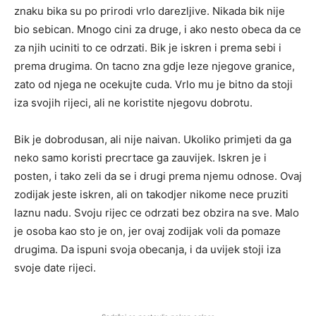
znaku bika su po prirodi vrlo darezljive. Nikada bik nije
bio sebican. Mnogo cini za druge, i ako nesto obeca da ce
za njih uciniti to ce odrzati. Bik je iskren i prema sebi i
prema drugima. On tacno zna gdje leze njegove granice,
zato od njega ne ocekujte cuda. Vrlo mu je bitno da stoji
iza svojih rijeci, ali ne koristite njegovu dobrotu.
Bik je dobrodusan, ali nije naivan. Ukoliko primjeti da ga
neko samo koristi precrtace ga zauvijek. Iskren je i
posten, i tako zeli da se i drugi prema njemu odnose. Ovaj
zodijak jeste iskren, ali on takodjer nikome nece pruziti
laznu nadu. Svoju rijec ce odrzati bez obzira na sve. Malo
je osoba kao sto je on, jer ovaj zodijak voli da pomaze
drugima. Da ispuni svoja obecanja, i da uvijek stoji iza
svoje date rijeci.