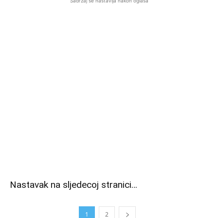
Sadržaj se nastavlja nakon oglasa
Nastavak na sljedecoj stranici…
1
2