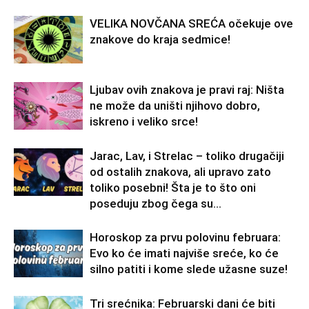
VELIKA NOVČANA SREĆA očekuje ove
znakove do kraja sedmice!
Ljubav ovih znakova je pravi raj: Ništa
ne može da uništi njihovo dobro,
iskreno i veliko srce!
Jarac, Lav, i Strelac – toliko drugačiji
od ostalih znakova, ali upravo zato
toliko posebni! Šta je to što oni
poseduju zbog čega su...
Horoskop za prvu polovinu februara:
Evo ko će imati najviše sreće, ko će
silno patiti i kome slede užasne suze!
Tri srećnika: Februarski dani će biti