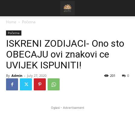
Home
Početna
Početna
ISKRENI ZODIJACI- Ono sto
OBECAJU ovi znakovi ce
UVIJEK ISPUNITI!
By
Admin
-
July 27, 2020
201
0
Oglasi - Advertisement