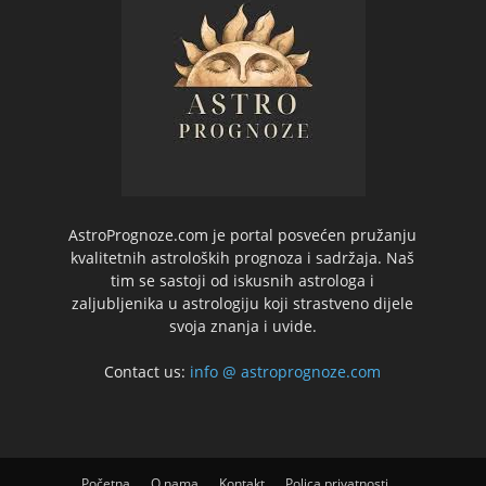
AstroPrognoze.com je portal posvećen pružanju
kvalitetnih astroloških prognoza i sadržaja. Naš
tim se sastoji od iskusnih astrologa i
zaljubljenika u astrologiju koji strastveno dijele
svoja znanja i uvide.
Contact us:
info @ astroprognoze.com
Početna
O nama
Kontakt
Polica privatnosti