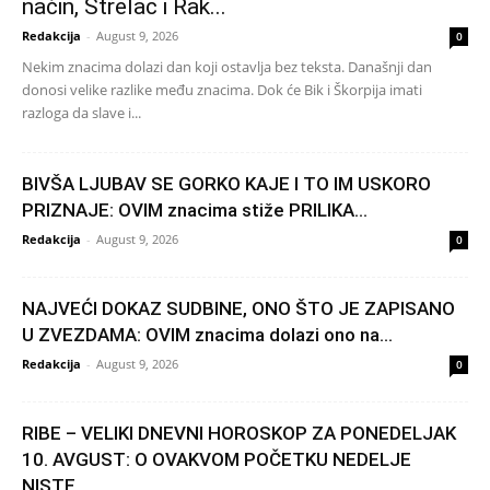
način, Strelac i Rak...
Redakcija
-
August 9, 2026
0
Nekim znacima dolazi dan koji ostavlja bez teksta. Današnji dan
donosi velike razlike među znacima. Dok će Bik i Škorpija imati
razloga da slave i...
BIVŠA LJUBAV SE GORKO KAJE I TO IM USKORO
PRIZNAJE: OVIM znacima stiže PRILIKA...
Redakcija
-
August 9, 2026
0
NAJVEĆI DOKAZ SUDBINE, ONO ŠTO JE ZAPISANO
U ZVEZDAMA: OVIM znacima dolazi ono na...
Redakcija
-
August 9, 2026
0
RIBE – VELIKI DNEVNI HOROSKOP ZA PONEDELJAK
10. AVGUST: O OVAKVOM POČETKU NEDELJE
NISTE...