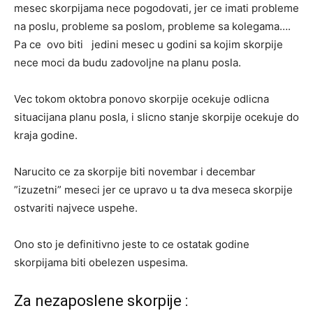
mesec skorpijama nece pogodovati, jer ce imati probleme
na poslu, probleme sa poslom, probleme sa kolegama….
Pa ce ovo biti jedini mesec u godini sa kojim skorpije
nece moci da budu zadovoljne na planu posla.
Vec tokom oktobra ponovo skorpije ocekuje odlicna
situacijana planu posla, i slicno stanje skorpije ocekuje do
kraja godine.
Narucito ce za skorpije biti novembar i decembar
”izuzetni” meseci jer ce upravo u ta dva meseca skorpije
ostvariti najvece uspehe.
Ono sto je definitivno jeste to ce ostatak godine
skorpijama biti obelezen uspesima.
Za nezaposlene skorpije :