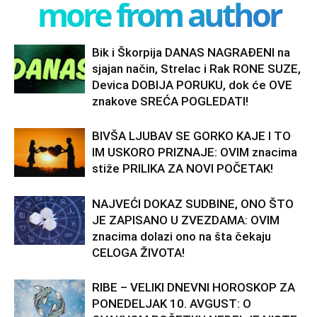
more from author
Bik i Škorpija DANAS NAGRAĐENI na
sjajan način, Strelac i Rak RONE SUZE,
Devica DOBIJA PORUKU, dok će OVE
znakove SREĆA POGLEDATI!
BIVŠA LJUBAV SE GORKO KAJE I TO
IM USKORO PRIZNAJE: OVIM znacima
stiže PRILIKA ZA NOVI POČETAK!
NAJVEĆI DOKAZ SUDBINE, ONO ŠTO
JE ZAPISANO U ZVEZDAMA: OVIM
znacima dolazi ono na šta čekaju
CELOGA ŽIVOTA!
RIBE – VELIKI DNEVNI HOROSKOP ZA
PONEDELJAK 10. AVGUST: O