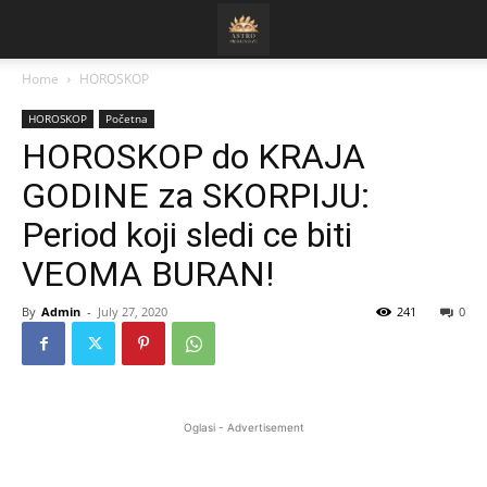
Home
HOROSKOP
HOROSKOP
Početna
HOROSKOP do KRAJA
GODINE za SKORPIJU:
Period koji sledi ce biti
VEOMA BURAN!
By
Admin
-
July 27, 2020
241
0
Oglasi - Advertisement