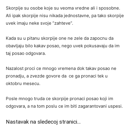
Skorpije su osobe koje su veoma vredne ali i sposobne.
Ali ipak skorpije nisu nikada jednostavne, pa tako skorpije
uvek imaju neke svoje ”zahteve”.
Kada su u pitanu skorpije one ne zele da zapocnu da
obavljaju bilo kakav posao, nego uvek pokusavaju da im
taj posao odgovara.
Nazalost proci ce mnogo vremena dok takav posao ne
pronadju, a zvezde govore da ce ga pronaci tek u
oktobru mesecu.
Posle mnogo truda ce skorpije pronaci posao koji im
odgovara, a na tom poslu ce im biti zagarantovani uspesi.
Nastavak na sledecoj stranici…