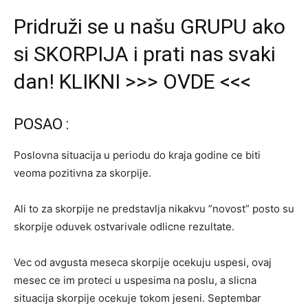
Pridruži se u našu GRUPU ako
si SKORPIJA i prati nas svaki
dan! KLIKNI >>> OVDE <<<
POSAO :
Poslovna situacija u periodu do kraja godine ce biti
veoma pozitivna za skorpije.
Ali to za skorpije ne predstavlja nikakvu ”novost” posto su
skorpije oduvek ostvarivale odlicne rezultate.
Vec od avgusta meseca skorpije ocekuju uspesi, ovaj
mesec ce im proteci u uspesima na poslu, a slicna
situacija skorpije ocekuje tokom jeseni. Septembar