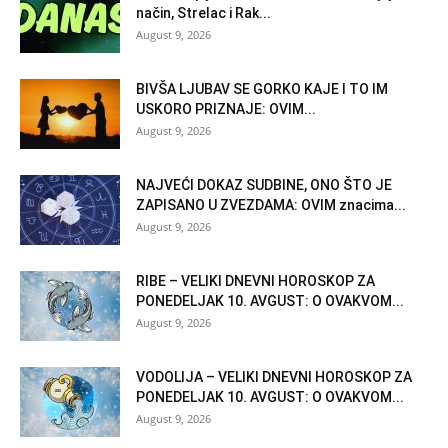
način, Strelac i Rak...
August 9, 2026
BIVŠA LJUBAV SE GORKO KAJE I TO IM
USKORO PRIZNAJE: OVIM...
August 9, 2026
NAJVEĆI DOKAZ SUDBINE, ONO ŠTO JE
ZAPISANO U ZVEZDAMA: OVIM znacima...
August 9, 2026
RIBE – VELIKI DNEVNI HOROSKOP ZA
PONEDELJAK 10. AVGUST: O OVAKVOM...
August 9, 2026
VODOLIJA – VELIKI DNEVNI HOROSKOP ZA
PONEDELJAK 10. AVGUST: O OVAKVOM...
August 9, 2026