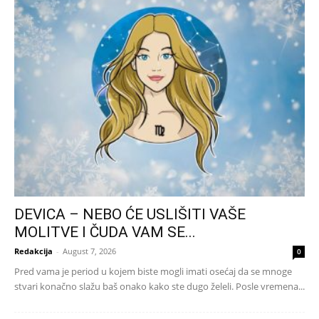
DEVICA – NEBO ĆE USLIŠITI VAŠE
MOLITVE I ČUDA VAM SE...
Redakcija
-
August 7, 2026
0
Pred vama je period u kojem biste mogli imati osećaj da se mnoge
stvari konačno slažu baš onako kako ste dugo želeli. Posle vremena...