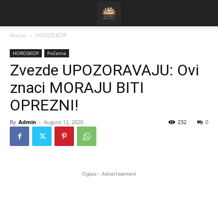
Home
HOROSKOP
HOROSKOP
Početna
Zvezde UPOZORAVAJU: Ovi
znaci MORAJU BITI
OPREZNI!
By
Admin
-
August 12, 2020
232
0
Oglasi - Advertisement