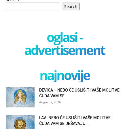
Search
oglasi -
advertisement
najnovije
DEVICA – NEBO ĆE USLIŠITI VAŠE MOLITVE I
ČUDA VAM SE...
August 7, 2026
LAV- NEBO ĆE USLIŠITI VAŠE MOLITVE I
ČUDA VAM SE DEŠAVAJU:...