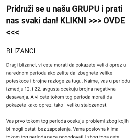
Pridruži
se u našu GRUPU i prati
nas svaki dan! KLIKNI >>> OVDE
<<<
BLIZANCI
Dragi blizanci, vi cete morati da pokazete veliki oprez u
narednom periodu ako zelite da izbegnete velike
poteskoce i brojne razloge za tugu. Naime, vas u periodu
izmedju 12. i 22. avgusta ocekuju brojna negativna
desavanja. A vi cete tokom tog perioda morati da
pokazete kako oprez, tako i veliku stalozenost.
Vas prvo tokom tog perioda ocekuju problemi zbog kojih
bi mogli ostati bez zaposlenja. Vama poslovna klima
tokom tog perioda nece pogodovati i zbog toga cete