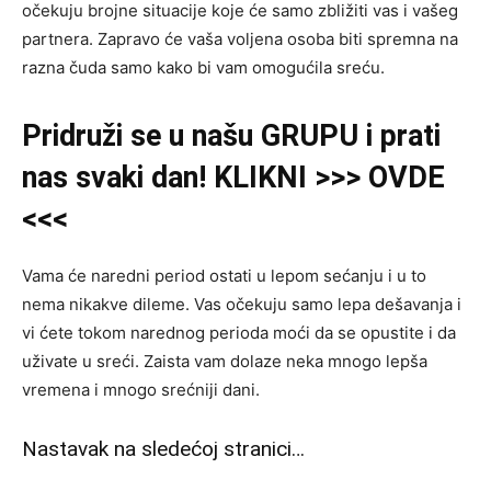
očekuju brojne situacije koje će samo zbližiti vas i vašeg
partnera. Zapravo će vaša voljena osoba biti spremna na
razna čuda samo kako bi vam omogućila sreću.
Pridruži se u našu GRUPU i prati
nas svaki dan! KLIKNI >>> OVDE
<<<
Vama će naredni period ostati u lepom sećanju i u to
nema nikakve dileme. Vas očekuju samo lepa dešavanja i
vi ćete tokom narednog perioda moći da se opustite i da
uživate u sreći. Zaista vam dolaze neka mnogo lepša
vremena i mnogo srećniji dani.
Nastavak na sledećoj stranici…