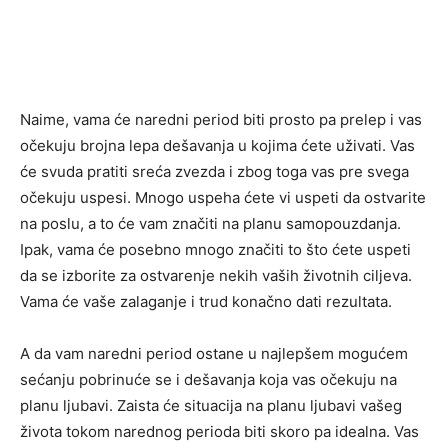
Naime, vama će naredni period biti prosto pa prelep i vas
očekuju brojna lepa dešavanja u kojima ćete uživati. Vas
će svuda pratiti sreća zvezda i zbog toga vas pre svega
očekuju uspesi. Mnogo uspeha ćete vi uspeti da ostvarite
na poslu, a to će vam značiti na planu samopouzdanja.
Ipak, vama će posebno mnogo značiti to što ćete uspeti
da se izborite za ostvarenje nekih vaših životnih ciljeva.
Vama će vaše zalaganje i trud konačno dati rezultata.
A da vam naredni period ostane u najlepšem mogućem
sećanju pobrinuće se i dešavanja koja vas očekuju na
planu ljubavi. Zaista će situacija na planu ljubavi vašeg
života tokom narednog perioda biti skoro pa idealna. Vas