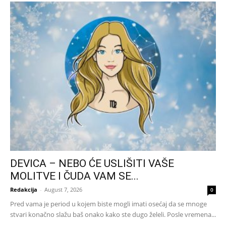
DEVICA – NEBO ĆE USLIŠITI VAŠE
MOLITVE I ČUDA VAM SE...
Redakcija
-
August 7, 2026
0
Pred vama je period u kojem biste mogli imati osećaj da se mnoge
stvari konačno slažu baš onako kako ste dugo želeli. Posle vremena...