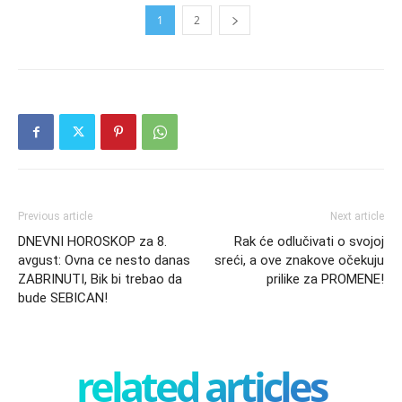
1
2
Previous article
Next article
DNEVNI HOROSKOP za 8.
Rak će odlučivati o svojoj
avgust: Ovna ce nesto danas
sreći, a ove znakove očekuju
ZABRINUTI, Bik bi trebao da
prilike za PROMENE!
bude SEBICAN!
related articles