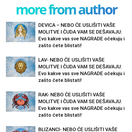
more from author
DEVICA – NEBO ĆE USLIŠITI VAŠE
MOLITVE I ČUDA VAM SE DEŠAVAJU:
Evo kakve vas sve NAGRADE očekuju i
zašto ćete blistati!
LAV- NEBO ĆE USLIŠITI VAŠE
MOLITVE I ČUDA VAM SE DEŠAVAJU:
Evo kakve vas sve NAGRADE očekuju i
zašto ćete blistati!
RAK- NEBO ĆE USLIŠITI VAŠE
MOLITVE I ČUDA VAM SE DEŠAVAJU:
Evo kakve vas sve NAGRADE očekuju i
zašto ćete blistati!
BLIZANCI- NEBO ĆE USLIŠITI VAŠE