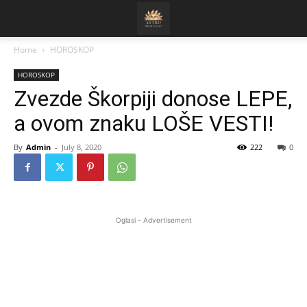
Home
HOROSKOP
HOROSKOP
Zvezde Škorpiji donose LEPE,
a ovom znaku LOŠE VESTI!
By
Admin
-
July 8, 2020
222
0
Oglasi - Advertisement