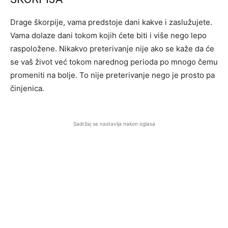
Drage škorpije, vama predstoje dani kakve i zaslužujete.
Vama dolaze dani tokom kojih ćete biti i više nego lepo
raspoložene. Nikakvo preterivanje nije ako se kaže da će
se vaš život već tokom narednog perioda po mnogo čemu
promeniti na bolje. To nije preterivanje nego je prosto pa
činjenica.
Sadržaj se nastavlja nakon oglasa