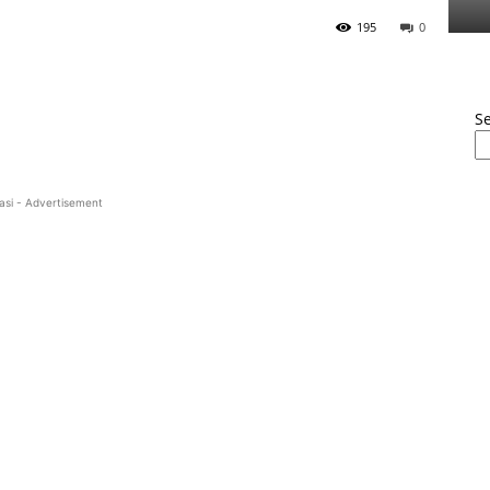
195
0
S
asi - Advertisement