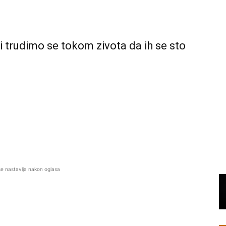
 trudimo se tokom zivota da ih se sto
se nastavlja nakon oglasa