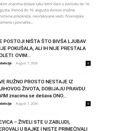
kim znacima dolaze tako bitni dani u periodu do 16.
gusta. Period do 16. avgusta donosi snažne
otivne preokrete, neočekivane vesti, finansijske
omene i povratke...
E POSTOJI NIŠTA ŠTO BIVŠA LJUBAV
IJE POKUŠALA, ALI IH NIJE PRESTALA
OLETI: OVIM...
dakcija
-
August 7, 2026
0
VE RUŽNO PROSTO NESTAJE IZ
JIHOVOG ŽIVOTA, DOBIJAJU PRAVDU:
VIM znacima se dešava ONO...
dakcija
-
August 7, 2026
0
EVICA – ŽIVELI STE U ZABLUDI,
EROVALI U BAJKE I NISTE PRIMEĆIVALI