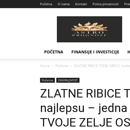
Početna
O nama
Kontakt
Polica privatnosti
Prav
Astro
Prognoze
POČETNA
FINANSIJE I INVESTICIJE
Home
Početna
ZLATNE RIBICE TVOJE SRECE: Izaberi
Početna
ZANIMLJIVOST
ZLATNE RIBICE T
najlepsu – jedna 
TVOJE ZELJE OS