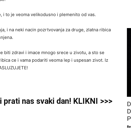
, i to je veoma velikodusno i plemenito od vas.
, i na neki nacin pozrtvovanja za druge, zlatna ribica
unjena.
ce biti zdravi i imace mnogo srece u zivotu, a sto se
ribica ce i vama podariti veoma lep i uspesan zivot. Iz
 ZASLUZUJETE!
i prati nas svaki dan! KLIKNI >>>
D
D
P
Re