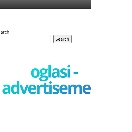
earch
Search
oglasi -
advertisement