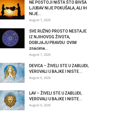
NE POSTOJI NIŠTA ŠTO BIVŠA
LJUBAV NIJE POKUŠALA, ALI IH
NIJE...
August 7, 2026
SVE RUŽNO PROSTO NESTAJE
IZ NJIHOVOG ŽIVOTA,
DOBIJAJU PRAVDU: OVIM
znacima...
August 7, 2026
DEVICA – ŽIVELI STE U ZABLUDI,
VEROVALI U BAJKE I NISTE...
August 6, 2026
LAV – ŽIVELI STE U ZABLUDI,
VEROVALI U BAJKE I NISTE...
August 6, 2026