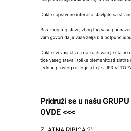
Dakle sopstvene interese stavljate sa strane
Bas zbog tog stava, zbog tog vaseg ponazanja
vam govori da je vasa zelja biti potpuno isp
Dakle svi vasi bliznji do kojih vam je stalno 
tice vaseg stava i tolike plemenitosti zlatna 
jednog prostog razloga a to je : JER VI TO
Pridruži
se u našu
GRUPU
OVDE <<<
ZLATNA RIBICA 2)