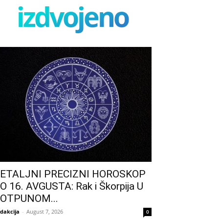
izdvojeno
ETALJNI PRECIZNI HOROSKOP
O 16. AVGUSTA: Rak i Škorpija U
OTPUNOM...
dakcija
-
August 7, 2026
0