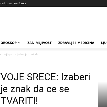
ila i uslovi korištenja
HOROSKOP
ZANIMLJIVOST
ZDRAVLJE I MEDICINA
LJ
 najlepsu – jedna je znak da...
VOJE SRECE: Izaberi
je znak da ce se
TVARITI!