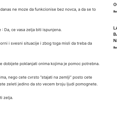
O
vek danas ne moze da funkcionise bez novca, a da se to
Re
L
 : Da, ce vasa zelja biti ispunjena.
B
N
orni i svesni situacije i zbog toga misli da treba da
Re
je dobijete poklanjati onima kojima je pomoc potrebna.
acima, nego cete cvrsto ”stajati na zemlji” posto cete
cete zeleti jedino da sto vecem broju ljudi pomognete.
i zelja.