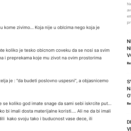
Ne
av
em
pr
 u kome zivimo… Koja nije u oblcima nego koja je
N
N
ate koliko je tesko obicnom coveku da se nosi sa svim
V
 i preprekama koje mu zivot na ovim prostorima
Re
elja je : ”da budeti poslovno uspesni”, a objasnicemo
S
N
O
ite se koliko god imate snage da sami sebi iskrcite put…
Re
 bi imali dosta materijalne koristi…. Ali ne da bi imali
li kako svoju tako i buducnost vase dece, ili
D
V