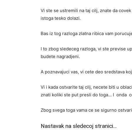
Vi ste se ustremili na taj cilj, znate da co
istoga tesko dolazi.
Bas iz tog razloga zlatna ribica vam porucuje
I to zbog sledeceg razloga, vi ste previse up
budete nagradjeni.
A poznavajuci vas, vi cete deo sredstava ko
Vi i kada ostvarite taj cilj, necete biti u obl
znati koliki ste put presli do toga… I onda 
Zbog svega toga vama ce se sigurno ostvarit
Nastavak na sledecoj stranici…