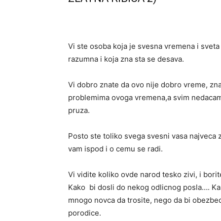
Vi ste osoba koja je svesna vremena i sveta
razumna i koja zna sta se desava.
Vi dobro znate da ovo nije dobro vreme, zn
problemima ovoga vremena,a svim nedacama
pruza.
Posto ste toliko svega svesni vasa najveca z
vam ispod i o cemu se radi.
Vi vidite koliko ovde narod tesko zivi, i bor
Kako bi dosli do nekog odlicnog posla…. Kako
mnogo novca da trosite, nego da bi obezbedi
porodice.