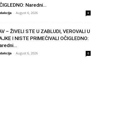
ČIGLEDNO: Naredni...
dakcija
-
August 6, 2026
0
AV – ŽIVELI STE U ZABLUDI, VEROVALI U
AJKE I NISTE PRIMEĆIVALI OČIGLEDNO:
aredni...
dakcija
-
August 6, 2026
0