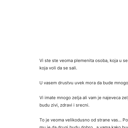
Vi ste ste veoma plemenita osoba, koja u seb
koja voli da se sali.
U vasem drustvu uvek mora da bude mnogo s
Vi imate mnogo zelja ali vam je najeveca zelj
budu zivi, zdravi i srecni.
To je veoma velikodusno od strane vas… Post
mu je da drugi budu dobro, a vama kako bu