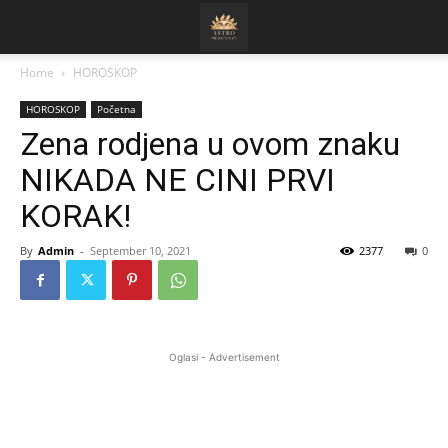
Home
HOROSKOP
HOROSKOP
Početna
Zena rodjena u ovom znaku
NIKADA NE CINI PRVI
KORAK!
By
Admin
-
September 10, 2021
2377
0
Oglasi - Advertisement