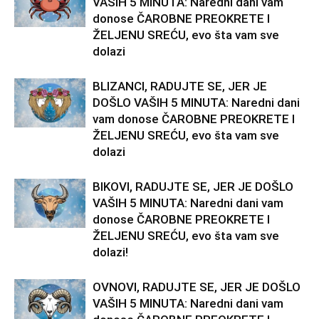
VAŠIH 5 MINUTA: Naredni dani vam
donose ČAROBNE PREOKRETE I
ŽELJENU SREĆU, evo šta vam sve
dolazi
BLIZANCI, RADUJTE SE, JER JE
DOŠLO VAŠIH 5 MINUTA: Naredni dani
vam donose ČAROBNE PREOKRETE I
ŽELJENU SREĆU, evo šta vam sve
dolazi
BIKOVI, RADUJTE SE, JER JE DOŠLO
VAŠIH 5 MINUTA: Naredni dani vam
donose ČAROBNE PREOKRETE I
ŽELJENU SREĆU, evo šta vam sve
dolazi!
OVNOVI, RADUJTE SE, JER JE DOŠLO
VAŠIH 5 MINUTA: Naredni dani vam