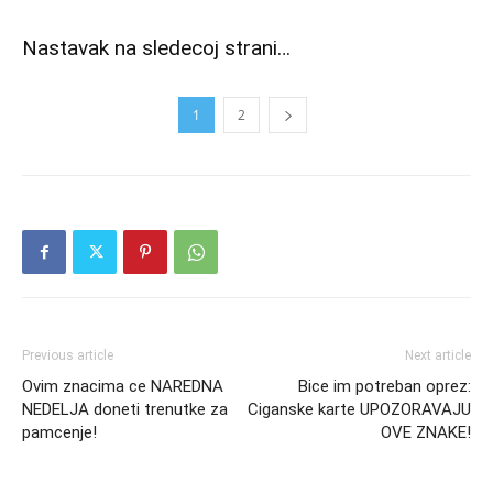
Nastavak na sledecoj strani…
1
2
Previous article
Next article
Ovim znacima ce NAREDNA
Bice im potreban oprez:
NEDELJA doneti trenutke za
Ciganske karte UPOZORAVAJU
pamcenje!
OVE ZNAKE!