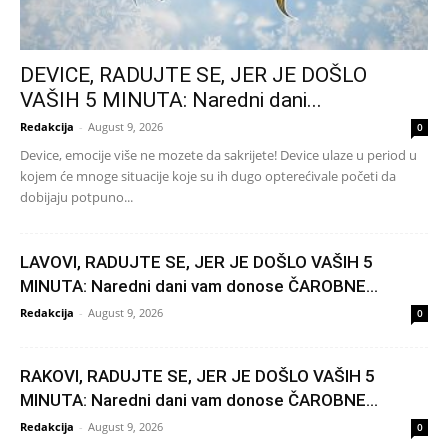
DEVICE, RADUJTE SE, JER JE DOŠLO
VAŠIH 5 MINUTA: Naredni dani...
Redakcija
-
August 9, 2026
0
Device, emocije više ne mozete da sakrijete! Device ulaze u period u
kojem će mnoge situacije koje su ih dugo opterećivale početi da
dobijaju potpuno...
LAVOVI, RADUJTE SE, JER JE DOŠLO VAŠIH 5
MINUTA: Naredni dani vam donose ČAROBNE...
Redakcija
-
August 9, 2026
0
RAKOVI, RADUJTE SE, JER JE DOŠLO VAŠIH 5
MINUTA: Naredni dani vam donose ČAROBNE...
Redakcija
-
August 9, 2026
0