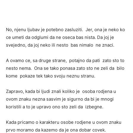
No, njenu ljubav je potebno zasluziti. Jer, ona je neko ko
ce umeti da odglumi da ne oseca bas nista. Da joj je
svejedno, da joj neko ili nesto bas nimalo ne znaci.
A ovamo ce, sa druge strane, potajno da pati zato sto to
nesto nema. Ona se tako ponasa zato sto ne zeli da bilo
kome pokaze tek tako svoju neznu stranu.
Zapravo, kada bi ljudi znali koliko je osoba rodjena u
ovom znaku nezna sasvim je sigurno da bi je mnogi
koristili a to je upravo ono sto zeli da izbegne.
Kada pricamo o karakteru osobe rodjene u ovom znaku
prvo moramo da kazemo da je ona dobar covek.