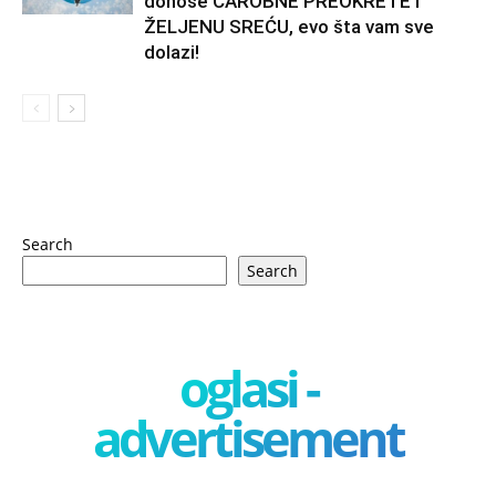
donose ČAROBNE PREOKRETE I
ŽELJENU SREĆU, evo šta vam sve
dolazi!
Search
Search
oglasi -
advertisement