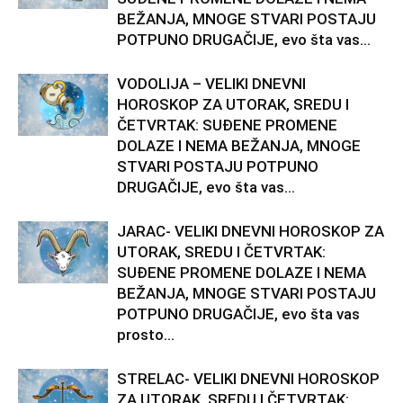
BEŽANJA, MNOGE STVARI POSTAJU
POTPUNO DRUGAČIJE, evo šta vas...
VODOLIJA – VELIKI DNEVNI
HOROSKOP ZA UTORAK, SREDU I
ČETVRTAK: SUĐENE PROMENE
DOLAZE I NEMA BEŽANJA, MNOGE
STVARI POSTAJU POTPUNO
DRUGAČIJE, evo šta vas...
JARAC- VELIKI DNEVNI HOROSKOP ZA
UTORAK, SREDU I ČETVRTAK:
SUĐENE PROMENE DOLAZE I NEMA
BEŽANJA, MNOGE STVARI POSTAJU
POTPUNO DRUGAČIJE, evo šta vas
prosto...
STRELAC- VELIKI DNEVNI HOROSKOP
ZA UTORAK, SREDU I ČETVRTAK: