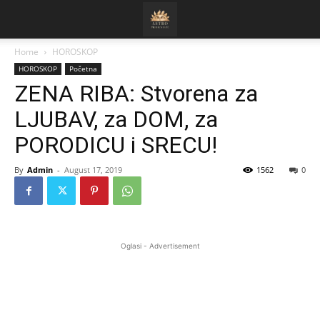
Home
HOROSKOP
HOROSKOP
Početna
ZENA RIBA: Stvorena za
LJUBAV, za DOM, za
PORODICU i SRECU!
By
Admin
-
August 17, 2019
1562
0
Oglasi - Advertisement