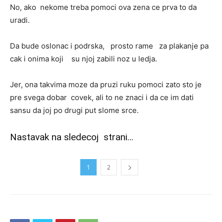
No, ako nekome treba pomoci ova zena ce prva to da
uradi.
Da bude oslonac i podrska, prosto rame za plakanje pa
cak i onima koji su njoj zabili noz u ledja.
Jer, ona takvima moze da pruzi ruku pomoci zato sto je
pre svega dobar covek, ali to ne znaci i da ce im dati
sansu da joj po drugi put slome srce.
Nastavak na sledecoj strani…
1
2