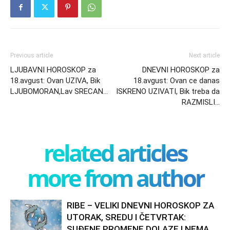
Previous article
Next article
LJUBAVNI HOROSKOP za
DNEVNI HOROSKOP za
18.avgust: Ovan UZIVA, Bik
18.avgust: Ovan ce danas
LJUBOMORAN,Lav SRECAN…
ISKRENO UZIVATI, Bik treba da
RAZMISLI…
related articles
more from author
RIBE – VELIKI DNEVNI HOROSKOP ZA
UTORAK, SREDU I ČETVRTAK:
SUĐENE PROMENE DOLAZE I NEMA