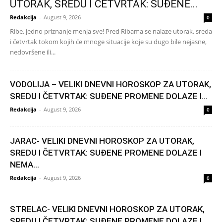
UTORAK, SREDU I ČETVRTAK: SUĐENE...
Redakcija
-
August 9, 2026
0
Ribe, jedno priznanje menja sve! Pred Ribama se nalaze utorak, sreda
i četvrtak tokom kojih će mnoge situacije koje su dugo bile nejasne,
nedovršene ili...
VODOLIJA – VELIKI DNEVNI HOROSKOP ZA UTORAK,
SREDU I ČETVRTAK: SUĐENE PROMENE DOLAZE I...
Redakcija
-
August 9, 2026
0
JARAC- VELIKI DNEVNI HOROSKOP ZA UTORAK,
SREDU I ČETVRTAK: SUĐENE PROMENE DOLAZE I
NEMA...
Redakcija
-
August 9, 2026
0
STRELAC- VELIKI DNEVNI HOROSKOP ZA UTORAK,
SREDU I ČETVRTAK: SUĐENE PROMENE DOLAZE I