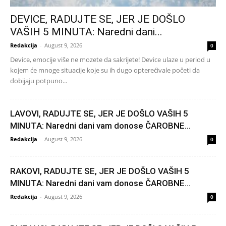
DEVICE, RADUJTE SE, JER JE DOŠLO
VAŠIH 5 MINUTA: Naredni dani...
Redakcija
-
August 9, 2026
0
Device, emocije više ne mozete da sakrijete! Device ulaze u period u
kojem će mnoge situacije koje su ih dugo opterećivale početi da
dobijaju potpuno...
LAVOVI, RADUJTE SE, JER JE DOŠLO VAŠIH 5
MINUTA: Naredni dani vam donose ČAROBNE...
Redakcija
-
August 9, 2026
0
RAKOVI, RADUJTE SE, JER JE DOŠLO VAŠIH 5
MINUTA: Naredni dani vam donose ČAROBNE...
Redakcija
-
August 9, 2026
0