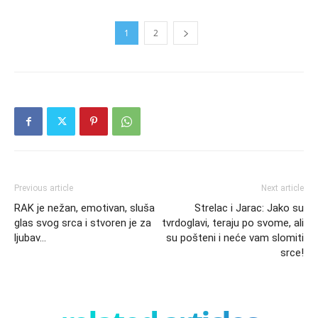
1
2
Previous article
Next article
RAK je nežan, emotivan, sluša
Strelac i Jarac: Jako su
glas svog srca i stvoren je za
tvrdoglavi, teraju po svome, ali
ljubav…
su pošteni i neće vam slomiti
srce!