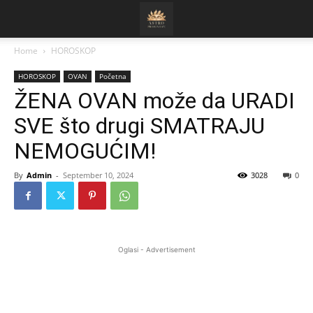
Home
HOROSKOP
HOROSKOP
OVAN
Početna
ŽENA OVAN može da URADI
SVE što drugi SMATRAJU
NEMOGUĆIM!
By
Admin
-
September 10, 2024
3028
0
Oglasi - Advertisement