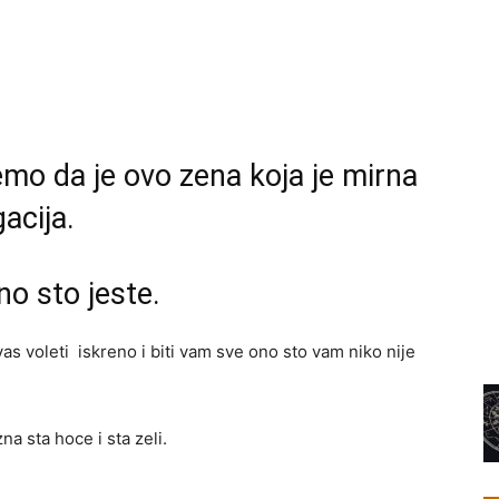
o da je ovo zena koja je mirna
acija.
o sto jeste.
as voleti iskreno i biti vam sve ono sto vam niko nije
a sta hoce i sta zeli.