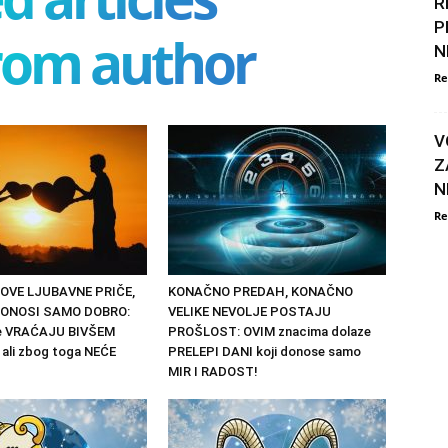
R
P
rom author
N
Re
V
Z
N
Re
OVE LJUBAVNE PRIČE,
KONAČNO PREDAH, KONAČNO
 DONOSI SAMO DOBRO:
VELIKE NEVOLJE POSTAJU
se VRAĆAJU BIVŠEM
PROŠLOST: OVIM znacima dolaze
ali zbog toga NEĆE
PRELEPI DANI koji donose samo
MIR I RADOST!