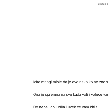
Sadržaj 
Iako mnogi misle da je ovo neko ko ne zna st
Ona je spremna na sve kada voli i volece vas
Do neba i do ludila i uvek ce vam biti tu.