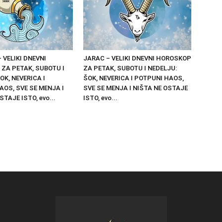
 VELIKI DNEVNI
JARAC – VELIKI DNEVNI HOROSKOP
ZA PETAK, SUBOTU I
ZA PETAK, SUBOTU I NEDELJU:
OK, NEVERICA I
ŠOK, NEVERICA I POTPUNI HAOS,
AOS, SVE SE MENJA I
SVE SE MENJA I NIŠTA NE OSTAJE
STAJE ISTO, evo...
ISTO, evo...