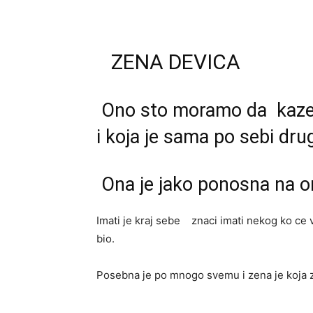
ZENA DEVICA
Ono sto moramo da kazem
i koja je sama po sebi drug
Ona je jako ponosna na on
Imati je kraj sebe znaci imati nekog ko ce v
bio.
Posebna je po mnogo svemu i zena je koja zn