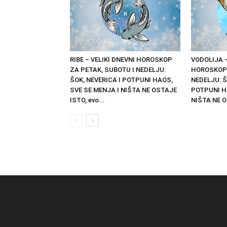
RIBE – VELIKI DNEVNI HOROSKOP
VODOLIJA –
ZA PETAK, SUBOTU I NEDELJU:
HOROSKOP 
ŠOK, NEVERICA I POTPUNI HAOS,
NEDELJU: Š
SVE SE MENJA I NIŠTA NE OSTAJE
POTPUNI H
ISTO, evo...
NIŠTA NE O