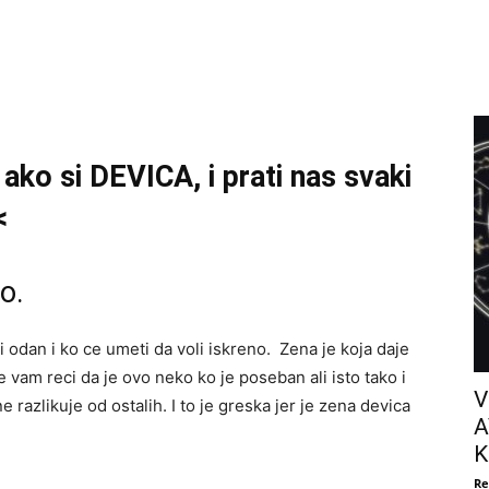
ako si DEVICA, i prati nas svaki
<
o.
i odan i ko ce umeti da voli iskreno. Zena je koja daje
 vam reci da je ovo neko ko je poseban ali isto tako i
V
 razlikuje od ostalih. I to je greska jer je zena devica
A
K
Re