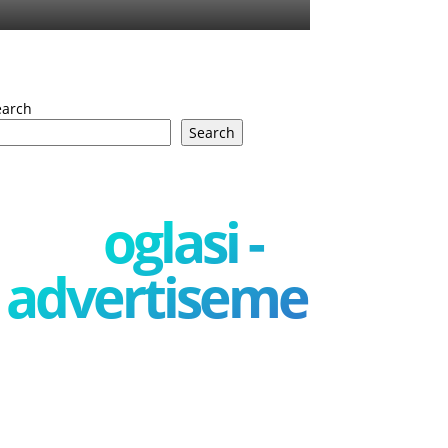
earch
Search
oglasi -
advertisement