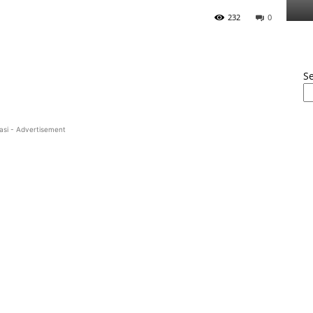
232
0
S
asi - Advertisement