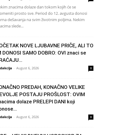
kim znacima dolaze dan tokom kojih će se
omeniti prosto sve. Period do 12. avgusta donosi
rna dešavanja na svim životnim poljima. Nekim
acima slede...
OČETAK NOVE LJUBAVNE PRIČE, ALI TO
M DONOSI SAMO DOBRO: OVI znaci se
RAĆAJU...
dakcija
-
August 6, 2026
0
ONAČNO PREDAH, KONAČNO VELIKE
EVOLJE POSTAJU PROŠLOST: OVIM
nacima dolaze PRELEPI DANI koji
onose...
dakcija
-
August 6, 2026
0