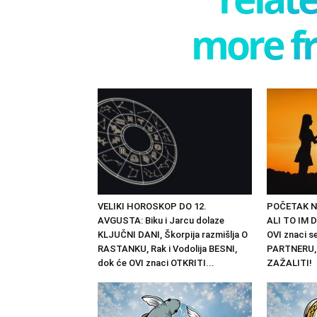
more f
VELIKI HOROSKOP DO 12.
POČETAK N
AVGUSTA: Biku i Jarcu dolaze
ALI TO IM
KLJUČNI DANI, Škorpija razmišlja O
OVI znaci 
RASTANKU, Rak i Vodolija BESNI,
PARTNERU, 
dok će OVI znaci OTKRITI...
ZAŽALITI!