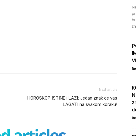
Ne
pr
bu
zn
P
I
V
Re
K
Next article
N
HOROSKOP ISTINE i LAZI: Jedan znak ce vas
z
LAGATI na svakom koraku!
d
Re
d articles