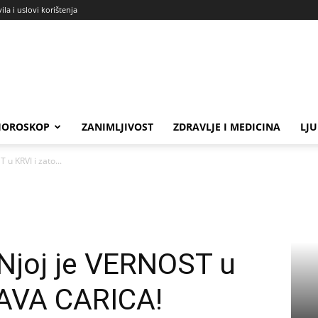
ila i uslovi korištenja
HOROSKOP
ZANIMLJIVOST
ZDRAVLJE I MEDICINA
LJ
 KRVI i zato...
joj je VERNOST u
RAVA CARICA!