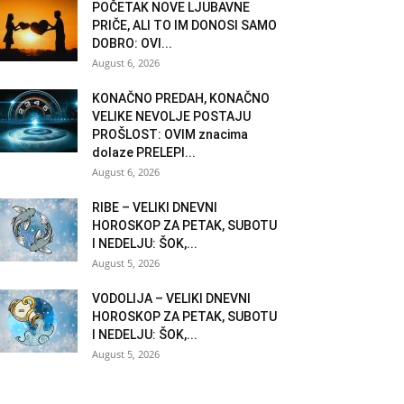
POČETAK NOVE LJUBAVNE
PRIČE, ALI TO IM DONOSI SAMO
DOBRO: OVI...
August 6, 2026
KONAČNO PREDAH, KONAČNO
VELIKE NEVOLJE POSTAJU
PROŠLOST: OVIM znacima
dolaze PRELEPI...
August 6, 2026
RIBE – VELIKI DNEVNI
HOROSKOP ZA PETAK, SUBOTU
I NEDELJU: ŠOK,...
August 5, 2026
VODOLIJA – VELIKI DNEVNI
HOROSKOP ZA PETAK, SUBOTU
I NEDELJU: ŠOK,...
August 5, 2026