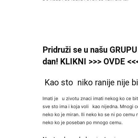
Pridruži se u našu GRUPU 
dan! KLIKNI >>> OVDE <<
Kao sto niko ranije nije bi
Imati je u zivotu znaci imati nekog ko ce bit
sve sto ima i koja voli kao nijedna. Mnogi ce
neko ko je miran. Ili neko ko se ni po cemu ne
neko ko je poseban po mnogo cemu.