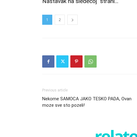
Nastavak na sledecoj strani…
1
2
Previous article
Nekome SAMOCA JAKO TESKO PADA, Ovan
moze sve sto pozeli!
relate