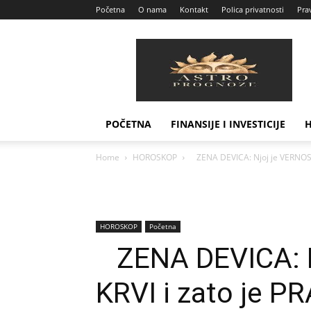
Početna
O nama
Kontakt
Polica privatnosti
Prav
Astro
Prognoze
POČETNA
FINANSIJE I INVESTICIJE
Home
HOROSKOP
ZENA DEVICA: Njoj je VERNOST u
HOROSKOP
Početna
ZENA DEVICA: N
KRVI i zato je P