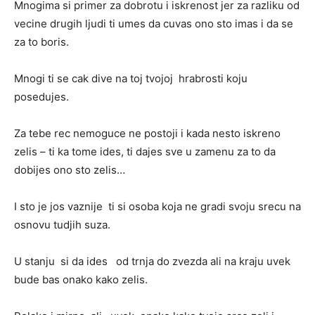
Mnogima si primer za dobrotu i iskrenost jer za razliku od
vecine drugih ljudi ti umes da cuvas ono sto imas i da se
za to boris.
Mnogi ti se cak dive na toj tvojoj hrabrosti koju
posedujes.
Za tebe rec nemoguce ne postoji i kada nesto iskreno
zelis – ti ka tome ides, ti dajes sve u zamenu za to da
dobijes ono sto zelis…
I sto je jos vaznije ti si osoba koja ne gradi svoju srecu na
osnovu tudjih suza.
U stanju si da ides od trnja do zvezda ali na kraju uvek
bude bas onako kako zelis.