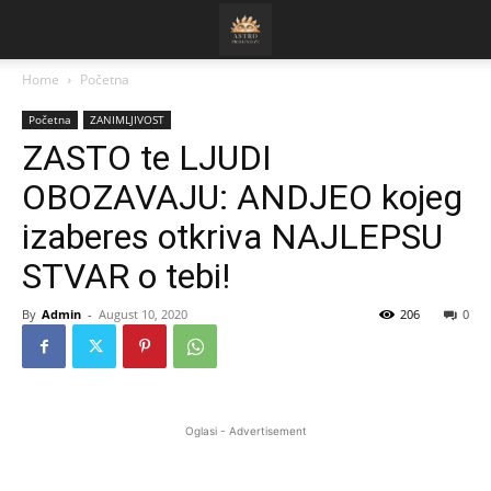
Home
Početna
Početna
ZANIMLJIVOST
ZASTO te LJUDI
OBOZAVAJU: ANDJEO kojeg
izaberes otkriva NAJLEPSU
STVAR o tebi!
By
Admin
-
August 10, 2020
206
0
Oglasi - Advertisement