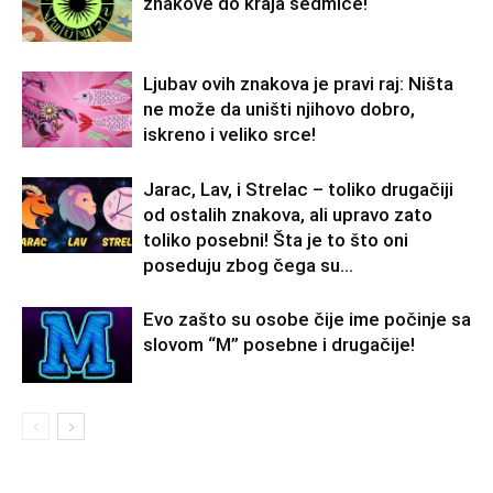
znakove do kraja sedmice!
Ljubav ovih znakova je pravi raj: Ništa
ne može da uništi njihovo dobro,
iskreno i veliko srce!
Jarac, Lav, i Strelac – toliko drugačiji
od ostalih znakova, ali upravo zato
toliko posebni! Šta je to što oni
poseduju zbog čega su...
Evo zašto su osobe čije ime počinje sa
slovom “M” posebne i drugačije!