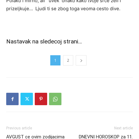
Polako i mirno, ali uvek onako kako tvoje srce zeli i
prizeljkuje… Ljudi ti se zbog toga veoma cesto dive.
Nastavak na sledecoj strani…
1
2
Previous article
Next article
AVGUST ce ovim zodijacima
DNEVNI HOROSKOP za 11.