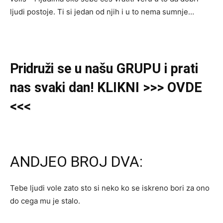
ljudi postoje. Ti si jedan od njih i u to nema sumnje…
Pridruži
se u našu GRUPU i prati
nas svaki dan! KLIKNI >>> OVDE
<<<
ANDJEO BROJ DVA:
Tebe ljudi vole zato sto si neko ko se iskreno bori za ono
do cega mu je stalo.