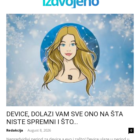
izdvojeno
DEVICE, DOLAZI VAM SVE ONO NA ŠTA
NISTE SPREMNI I ŠTO...
Redakcija
-
August 8, 2026
0
Nepredvidivi period za device,a evo i zašto! Device ulaze u period u