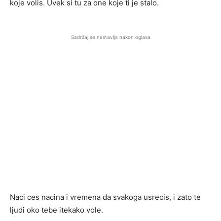
koje volis. Uvek si tu za one koje ti je stalo.
Sadržaj se nastavlja nakon oglasa
Naci ces nacina i vremena da svakoga usrecis, i zato te
ljudi oko tebe itekako vole.