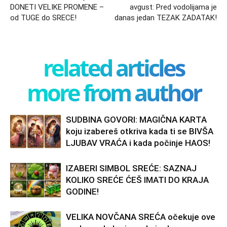
DONETI VELIKE PROMENE –
avgust: Pred vodolijama je
od TUGE do SRECE!
danas jedan TEZAK ZADATAK!
related articles
more from author
SUDBINA GOVORI: MAGIČNA KARTA
koju izabereš otkriva kada ti se BIVŠA
LJUBAV VRAĆA i kada počinje HAOS!
IZABERI SIMBOL SREĆE: SAZNAJ
KOLIKO SREĆE ĆEŠ IMATI DO KRAJA
GODINE!
VELIKA NOVČANA SREĆA očekuje ove