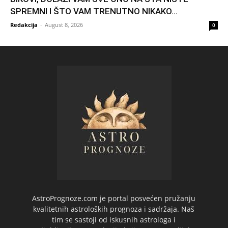
SPREMNI I ŠTO VAM TRENUTNO NIKAKO...
Redakcija
-
August 8, 2026
0
AstroPrognoze.com je portal posvećen pružanju
kvalitetnih astroloških prognoza i sadržaja. Naš
tim se sastoji od iskusnih astrologa i