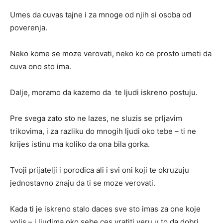
Umes da cuvas tajne i za mnoge od njih si osoba od
poverenja.
Neko kome se moze verovati, neko ko ce prosto umeti da
cuva ono sto ima.
Dalje, moramo da kazemo da te ljudi iskreno postuju.
Pre svega zato sto ne lazes, ne sluzis se prljavim
trikovima, i za razliku do mnogih ljudi oko tebe – ti ne
krijes istinu ma koliko da ona bila gorka.
Tvoji prijatelji i porodica ali i svi oni koji te okruzuju
jednostavno znaju da ti se moze verovati.
Kada ti je iskreno stalo daces sve sto imas za one koje
volis – i ljudima oko sebe ces vratiti veru u to da dobri