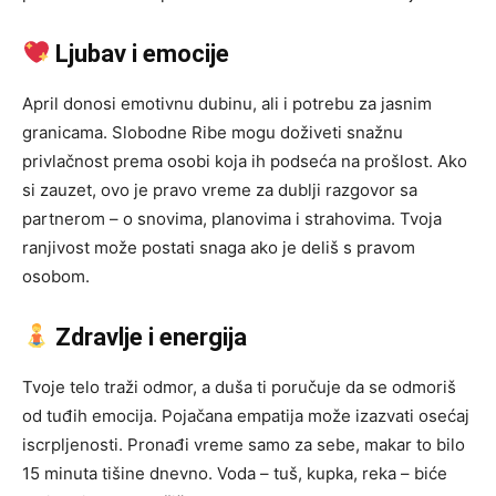
Ljubav i emocije
April donosi emotivnu dubinu, ali i potrebu za jasnim
granicama. Slobodne Ribe mogu doživeti snažnu
privlačnost prema osobi koja ih podseća na prošlost. Ako
si zauzet, ovo je pravo vreme za dublji razgovor sa
partnerom – o snovima, planovima i strahovima. Tvoja
ranjivost može postati snaga ako je deliš s pravom
osobom.
Zdravlje i energija
Tvoje telo traži odmor, a duša ti poručuje da se odmoriš
od tuđih emocija. Pojačana empatija može izazvati osećaj
iscrpljenosti. Pronađi vreme samo za sebe, makar to bilo
15 minuta tišine dnevno. Voda – tuš, kupka, reka – biće