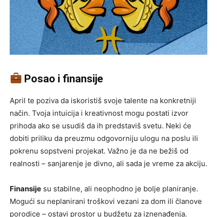
Posao i finansije
April te poziva da iskoristiš svoje talente na konkretniji
način. Tvoja intuicija i kreativnost mogu postati izvor
prihoda ako se usudiš da ih predstaviš svetu. Neki će
dobiti priliku da preuzmu odgovorniju ulogu na poslu ili
pokrenu sopstveni projekat. Važno je da ne bežiš od
realnosti – sanjarenje je divno, ali sada je vreme za akciju.
Finansije
su stabilne, ali neophodno je bolje planiranje.
Mogući su neplanirani troškovi vezani za dom ili članove
porodice – ostavi prostor u budžetu za iznenađenja.