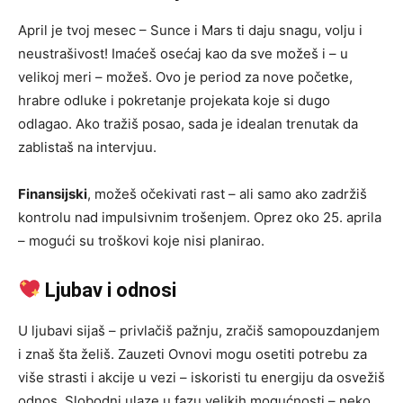
April je tvoj mesec – Sunce i Mars ti daju snagu, volju i
neustrašivost! Imaćeš osećaj kao da sve možeš i – u
velikoj meri – možeš. Ovo je period za nove početke,
hrabre odluke i pokretanje projekata koje si dugo
odlagao. Ako tražiš posao, sada je idealan trenutak da
zablistaš na intervjuu.
Finansijski
, možeš očekivati rast – ali samo ako zadržiš
kontrolu nad impulsivnim trošenjem. Oprez oko 25. aprila
– mogući su troškovi koje nisi planirao.
Ljubav i odnosi
U ljubavi sijaš – privlačiš pažnju, zračiš samopouzdanjem
i znaš šta želiš. Zauzeti Ovnovi mogu osetiti potrebu za
više strasti i akcije u vezi – iskoristi tu energiju da osvežiš
odnos. Slobodni ulaze u fazu velikih mogućnosti – neko