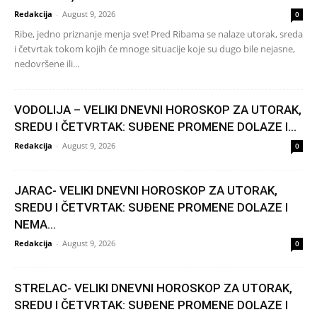
Redakcija
-
August 9, 2026
0
Ribe, jedno priznanje menja sve! Pred Ribama se nalaze utorak, sreda
i četvrtak tokom kojih će mnoge situacije koje su dugo bile nejasne,
nedovršene ili...
VODOLIJA – VELIKI DNEVNI HOROSKOP ZA UTORAK,
SREDU I ČETVRTAK: SUĐENE PROMENE DOLAZE I...
Redakcija
-
August 9, 2026
0
JARAC- VELIKI DNEVNI HOROSKOP ZA UTORAK,
SREDU I ČETVRTAK: SUĐENE PROMENE DOLAZE I
NEMA...
Redakcija
-
August 9, 2026
0
STRELAC- VELIKI DNEVNI HOROSKOP ZA UTORAK,
SREDU I ČETVRTAK: SUĐENE PROMENE DOLAZE I