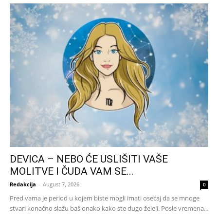
DEVICA – NEBO ĆE USLIŠITI VAŠE
MOLITVE I ČUDA VAM SE...
Redakcija
-
August 7, 2026
0
Pred vama je period u kojem biste mogli imati osećaj da se mnoge
stvari konačno slažu baš onako kako ste dugo želeli. Posle vremena...