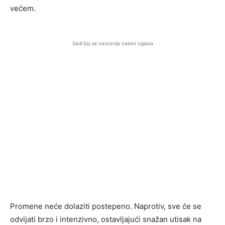
većem.
Sadržaj se nastavlja nakon oglasa
Promene neće dolaziti postepeno. Naprotiv, sve će se
odvijati brzo i intenzivno, ostavljajući snažan utisak na