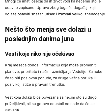
Mnogi će imati osećaj da ih život vodi ka nečemu što je
odavno zapisano. Upravo zbog toga će događaji koji
dolaze ostaviti snažan utisak i izazvati veliko iznenađenje.
Nešto što menja sve dolazi u
poslednjim danima juna
Vesti koje niko nije očekivao
Kraj meseca donosi informaciju koja može promeniti
planove, prioritete i način razmišljanja Vodolije. Za neke
će to biti poslovna ponuda, za druge važna poruka ili
poziv koji stiže u pravom trenutku.
Vest koja dolazi biće povezana sa nečim što su dugo
priželjkivali, ali su gotovo odustali od nade da će se
ostvariti.