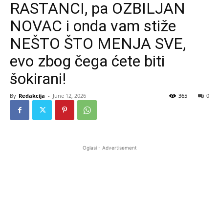
RASTANCI, pa OZBILJAN
NOVAC i onda vam stiže
NEŠTO ŠTO MENJA SVE,
evo zbog čega ćete biti
šokirani!
By
Redakcija
-
June 12, 2026
365
0
Oglasi - Advertisement