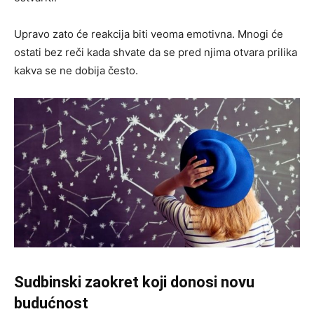
Upravo zato će reakcija biti veoma emotivna. Mnogi će
ostati bez reči kada shvate da se pred njima otvara prilika
kakva se ne dobija često.
Sudbinski zaokret koji donosi novu
budućnost