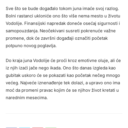
Sve što se bude događalo tokom juna imaće svoj razlog.
Bolni rastanci ukloniće ono što više nema mesto u životu
Vodolije. Finansijski napredak doneće osećaj sigurnosti i
samopouzdanja. Neočekivani susreti pokrenuće važne
promene, dok će završni događaji označiti početak
potpuno novog poglavlja.
Do kraja juna Vodolije će proći kroz emotivne oluje, ali će
iz njih izaći jače nego ikada. Ono što danas izgleda kao
gubitak uskoro će se pokazati kao početak nečeg mnogo
većeg. Najveće iznenađenje tek dolazi, a upravo ono ima
moć da promeni pravac kojim će se njihov život kretati u
narednim mesecima.