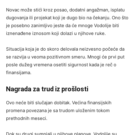
Novac može stići kroz posao, dodatni angažman, isplatu
dugovanja ili projekat koji je dugo bio na čekanju. Ono što
je posebno zanimljivo jeste da će mnoge Vodolije biti
iznenađene iznosom koji dolazi u njihove ruke.
Situacija koja je do skoro delovala neizvesno počeće da
se razvija u veoma pozitivnom smeru. Mnogi će prvi put
posle dužeg vremena osetiti sigurnost kada je reč o
finansijama.
Nagrada za trud iz prošlosti
Ovo neće biti slučajan dobitak. Većina finansijskih
promena povezana je sa trudom uloženim tokom
prethodnih meseci.
Dok su drugi sumnjali u njihove planove, Vodolije su