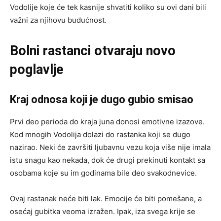
Vodolije koje će tek kasnije shvatiti koliko su ovi dani bili
važni za njihovu budućnost.
Bolni rastanci otvaraju novo
poglavlje
Kraj odnosa koji je dugo gubio smisao
Prvi deo perioda do kraja juna donosi emotivne izazove.
Kod mnogih Vodolija dolazi do rastanka koji se dugo
nazirao. Neki će završiti ljubavnu vezu koja više nije imala
istu snagu kao nekada, dok će drugi prekinuti kontakt sa
osobama koje su im godinama bile deo svakodnevice.
Ovaj rastanak neće biti lak. Emocije će biti pomešane, a
osećaj gubitka veoma izražen. Ipak, iza svega krije se