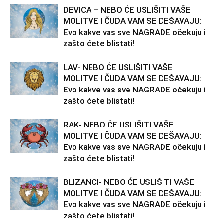
DEVICA – NEBO ĆE USLIŠITI VAŠE
MOLITVE I ČUDA VAM SE DEŠAVAJU:
Evo kakve vas sve NAGRADE očekuju i
zašto ćete blistati!
LAV- NEBO ĆE USLIŠITI VAŠE
MOLITVE I ČUDA VAM SE DEŠAVAJU:
Evo kakve vas sve NAGRADE očekuju i
zašto ćete blistati!
RAK- NEBO ĆE USLIŠITI VAŠE
MOLITVE I ČUDA VAM SE DEŠAVAJU:
Evo kakve vas sve NAGRADE očekuju i
zašto ćete blistati!
BLIZANCI- NEBO ĆE USLIŠITI VAŠE
MOLITVE I ČUDA VAM SE DEŠAVAJU:
Evo kakve vas sve NAGRADE očekuju i
zašto ćete blistati!