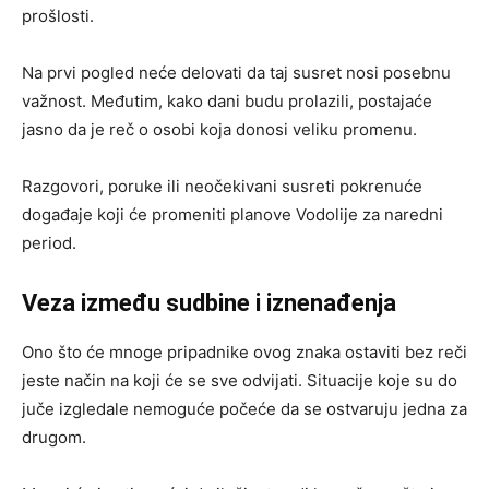
prošlosti.
Na prvi pogled neće delovati da taj susret nosi posebnu
važnost. Međutim, kako dani budu prolazili, postajaće
jasno da je reč o osobi koja donosi veliku promenu.
Razgovori, poruke ili neočekivani susreti pokrenuće
događaje koji će promeniti planove Vodolije za naredni
period.
Veza između sudbine i iznenađenja
Ono što će mnoge pripadnike ovog znaka ostaviti bez reči
jeste način na koji će se sve odvijati. Situacije koje su do
juče izgledale nemoguće počeće da se ostvaruju jedna za
drugom.