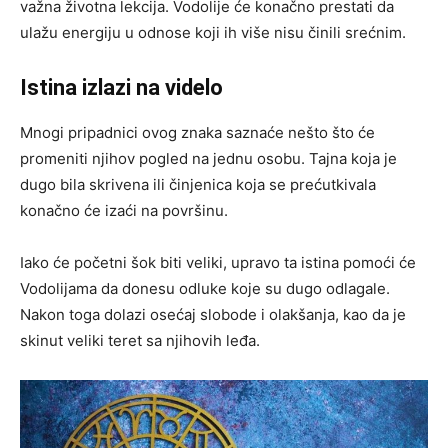
važna životna lekcija. Vodolije će konačno prestati da
ulažu energiju u odnose koji ih više nisu činili srećnim.
Istina izlazi na videlo
Mnogi pripadnici ovog znaka saznaće nešto što će
promeniti njihov pogled na jednu osobu. Tajna koja je
dugo bila skrivena ili činjenica koja se prećutkivala
konačno će izaći na površinu.
Iako će početni šok biti veliki, upravo ta istina pomoći će
Vodolijama da donesu odluke koje su dugo odlagale.
Nakon toga dolazi osećaj slobode i olakšanja, kao da je
skinut veliki teret sa njihovih leđa.