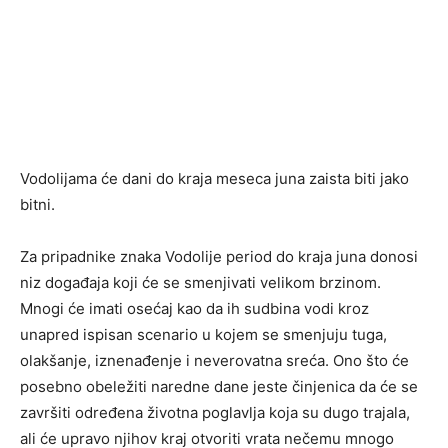
Vodolijama će dani do kraja meseca juna zaista biti jako
bitni.
Za pripadnike znaka Vodolije period do kraja juna donosi
niz događaja koji će se smenjivati velikom brzinom.
Mnogi će imati osećaj kao da ih sudbina vodi kroz
unapred ispisan scenario u kojem se smenjuju tuga,
olakšanje, iznenađenje i neverovatna sreća. Ono što će
posebno obeležiti naredne dane jeste činjenica da će se
završiti određena životna poglavlja koja su dugo trajala,
ali će upravo njihov kraj otvoriti vrata nečemu mnogo