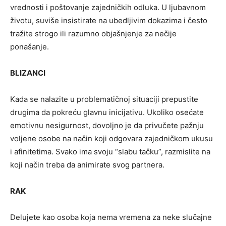
vrednosti i poštovanje zajedničkih odluka. U ljubavnom
životu, suviše insistirate na ubedljivim dokazima i često
tražite strogo ili razumno objašnjenje za nečije
ponašanje.
BLIZANCI
Kada se nalazite u problematičnoj situaciji prepustite
drugima da pokreću glavnu inicijativu. Ukoliko osećate
emotivnu nesigurnost, dovoljno je da privučete pažnju
voljene osobe na način koji odgovara zajedničkom ukusu
i afinitetima. Svako ima svoju “slabu tačku”, razmislite na
koji način treba da animirate svog partnera.
RAK
Delujete kao osoba koja nema vremena za neke slučajne