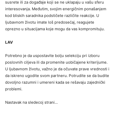
susrete ili za događaje koji se ne uklapaju u vašu sferu
interesovanja. Međutim, svojim energičnim ponašanjem
kod bliskih saradnika podstičete različite reakcije. U
ljubavnom životu imate loš predosećaj, reagujete
oprezno u situacijama koje mogu da vas kompromituju.
LAV
Potrebno je da uspostavite bolju selekciju pri izboru
poslovnih ciljeva ili da promenite uobičajene kriterijume.
U ljubavnom životu, važno je da očuvate prave vrednosti i
da iskreno ugodite svom partneru. Potrudite se da budite
dovoljno razumni i umereni kada se rešavaju zajednički
problemi.
Nastavak na sledecoj strani…