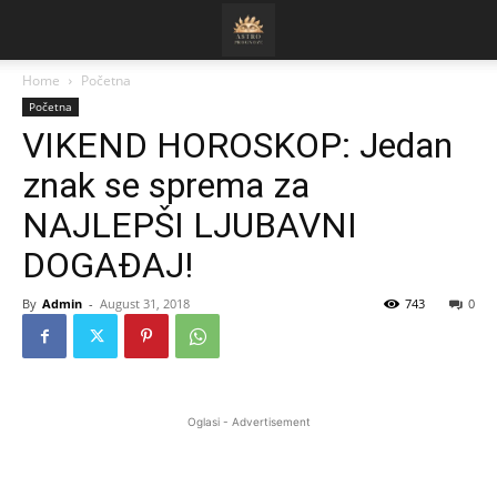
Home
Početna
Početna
VIKEND HOROSKOP: Jedan
znak se sprema za
NAJLEPŠI LJUBAVNI
DOGAĐAJ!
By
Admin
-
August 31, 2018
743
0
Oglasi - Advertisement