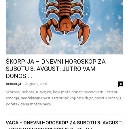
ŠKORPIJA – DNEVNI HOROSKOP ZA
SUBOTU 8. AVGUST: JUTRO VAM
DONOSI...
Redakcija
-
August 7, 2026
0
Škorpije, subota, 8. avgust, koja može doneti neverovatnu smenu
emocija, neočekivane vesti i trenutak koji ćete dugo nositi u sećanju.
Početak dana možda neće...
VAGA – DNEVNI HOROSKOP ZA SUBOTU 8. AVGUST: