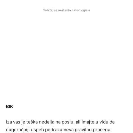
Sadržaj se nastavlja nakon oglasa
BIK
Iza vas je teška nedelja na poslu, ali imajte u vidu da
dugoročniji uspeh podrazumeva pravilnu procenu