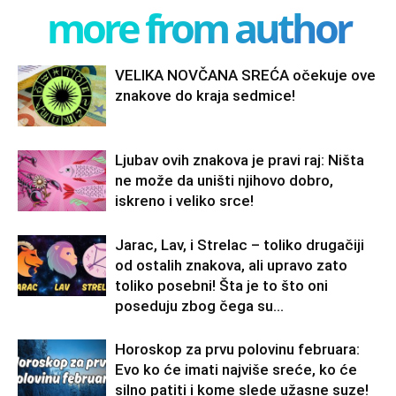
more from author
VELIKA NOVČANA SREĆA očekuje ove
znakove do kraja sedmice!
Ljubav ovih znakova je pravi raj: Ništa
ne može da uništi njihovo dobro,
iskreno i veliko srce!
Jarac, Lav, i Strelac – toliko drugačiji
od ostalih znakova, ali upravo zato
toliko posebni! Šta je to što oni
poseduju zbog čega su...
Horoskop za prvu polovinu februara:
Evo ko će imati najviše sreće, ko će
silno patiti i kome slede užasne suze!