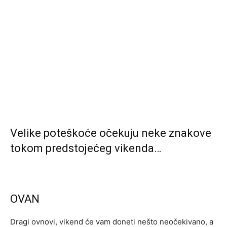
Velike poteškoće očekuju neke znakove
tokom predstojećeg vikenda…
OVAN
Dragi ovnovi, vikend će vam doneti nešto neočekivano, a