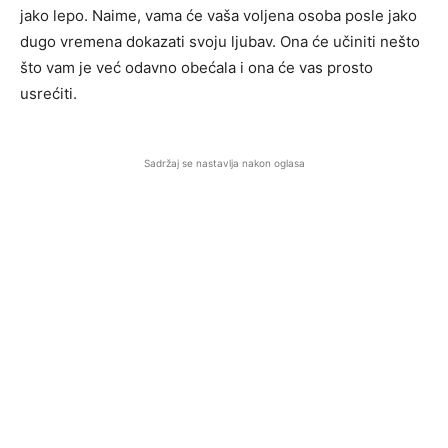
jako lepo. Naime, vama će vaša voljena osoba posle jako
dugo vremena dokazati svoju ljubav. Ona će učiniti nešto
što vam je već odavno obećala i ona će vas prosto
usrećiti.
Sadržaj se nastavlja nakon oglasa