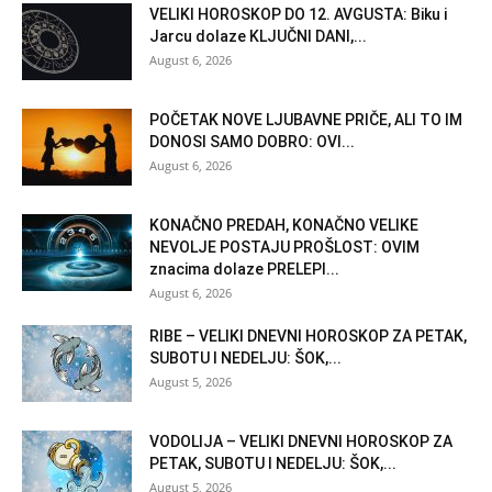
VELIKI HOROSKOP DO 12. AVGUSTA: Biku i
Jarcu dolaze KLJUČNI DANI,...
August 6, 2026
POČETAK NOVE LJUBAVNE PRIČE, ALI TO IM
DONOSI SAMO DOBRO: OVI...
August 6, 2026
KONAČNO PREDAH, KONAČNO VELIKE
NEVOLJE POSTAJU PROŠLOST: OVIM
znacima dolaze PRELEPI...
August 6, 2026
RIBE – VELIKI DNEVNI HOROSKOP ZA PETAK,
SUBOTU I NEDELJU: ŠOK,...
August 5, 2026
VODOLIJA – VELIKI DNEVNI HOROSKOP ZA
PETAK, SUBOTU I NEDELJU: ŠOK,...
August 5, 2026