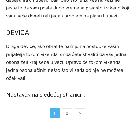
jeste to da vam posle dugo vremena predstoji vikend koji
vam neće doneti niti jedan problem na planu ljubavi.
DEVICA
Drage device, ako obratite pažnju na postupke vaših
prijatelja tokom vikenda, onda ćete shvatiti da vas jedna
osoba želi kraj sebe u vezi. Upravo će tokom vikenda
jedna osoba učiniti nešto što vi sada od nje ne možete
očekivati.
Nastavak na sledećoj stranici…
1
2