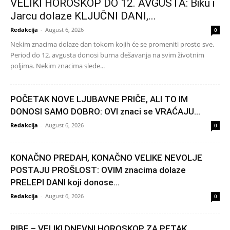
VELIKI HOROSKOP DO 12. AVGUSTA: Biku i
Jarcu dolaze KLJUČNI DANI,...
Redakcija
-
August 6, 2026
0
Nekim znacima dolaze dan tokom kojih će se promeniti prosto sve.
Period do 12. avgusta donosi burna dešavanja na svim životnim
poljima. Nekim znacima slede...
POČETAK NOVE LJUBAVNE PRIČE, ALI TO IM
DONOSI SAMO DOBRO: OVI znaci se VRAĆAJU...
Redakcija
-
August 6, 2026
0
KONAČNO PREDAH, KONAČNO VELIKE NEVOLJE
POSTAJU PROŠLOST: OVIM znacima dolaze
PRELEPI DANI koji donose...
Redakcija
-
August 6, 2026
0
RIBE – VELIKI DNEVNI HOROSKOP ZA PETAK,