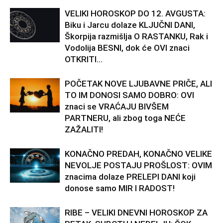
VELIKI HOROSKOP DO 12. AVGUSTA:
Biku i Jarcu dolaze KLJUČNI DANI,
Škorpija razmišlja O RASTANKU, Rak i
Vodolija BESNI, dok će OVI znaci
OTKRITI...
POČETAK NOVE LJUBAVNE PRIČE, ALI
TO IM DONOSI SAMO DOBRO: OVI
znaci se VRAĆAJU BIVŠEM
PARTNERU, ali zbog toga NEĆE
ZAŽALITI!
KONAČNO PREDAH, KONAČNO VELIKE
NEVOLJE POSTAJU PROŠLOST: OVIM
znacima dolaze PRELEPI DANI koji
donose samo MIR I RADOST!
RIBE – VELIKI DNEVNI HOROSKOP ZA