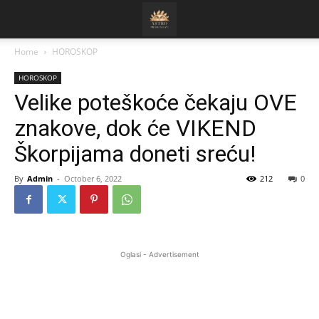
Home
HOROSKOP
HOROSKOP
Velike poteškoće čekaju OVE
znakove, dok će VIKEND
Škorpijama doneti sreću!
By
Admin
-
October 6, 2022
212
0
Oglasi - Advertisement