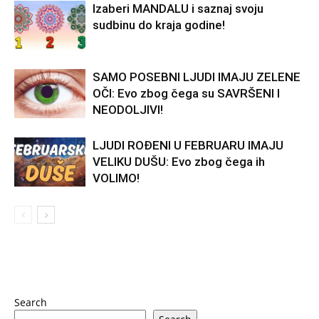
Izaberi MANDALU i saznaj svoju
sudbinu do kraja godine!
SAMO POSEBNI LJUDI IMAJU ZELENE
OČI: Evo zbog čega su SAVRŠENI I
NEODOLJIVI!
LJUDI ROĐENI U FEBRUARU IMAJU
VELIKU DUŠU: Evo zbog čega ih
VOLIMO!
Search