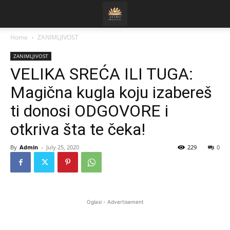
Home
ZANIMLJIVOST
ZANIMLJIVOST
VELIKA SREĆA ILI TUGA:
Magična kugla koju izabereš
ti donosi ODGOVORE i
otkriva šta te čeka!
By
Admin
-
July 25, 2020
229
0
Oglasi - Advertisement