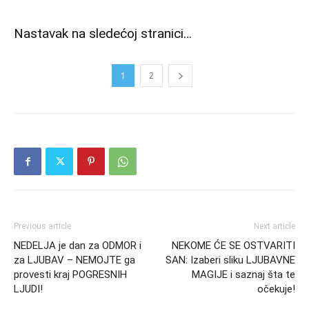
Nastavak na sledećoj stranici…
1
2
Previous article
Next article
NEDELJA je dan za ODMOR i
NEKOME ĆE SE OSTVARITI
za LJUBAV – NEMOJTE ga
SAN: Izaberi sliku LJUBAVNE
provesti kraj POGRESNIH
MAGIJE i saznaj šta te
LJUDI!
očekuje!