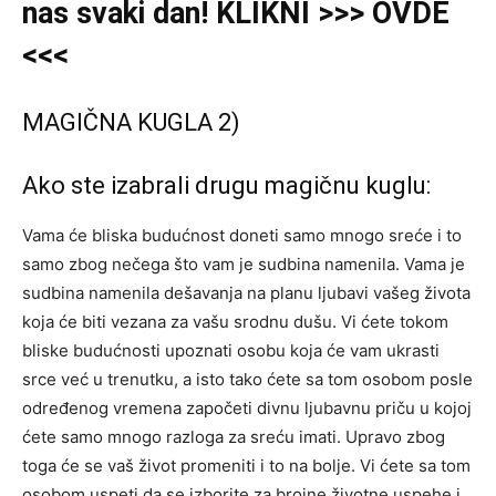
nas svaki dan! KLIKNI >>> OVDE
<<<
MAGIČNA KUGLA 2)
Ako ste izabrali drugu magičnu kuglu:
Vama će bliska budućnost doneti samo mnogo sreće i to
samo zbog nečega što vam je sudbina namenila. Vama je
sudbina namenila dešavanja na planu ljubavi vašeg života
koja će biti vezana za vašu srodnu dušu. Vi ćete tokom
bliske budućnosti upoznati osobu koja će vam ukrasti
srce već u trenutku, a isto tako ćete sa tom osobom posle
određenog vremena započeti divnu ljubavnu priču u kojoj
ćete samo mnogo razloga za sreću imati. Upravo zbog
toga će se vaš život promeniti i to na bolje. Vi ćete sa tom
osobom uspeti da se izborite za brojne životne uspehe i