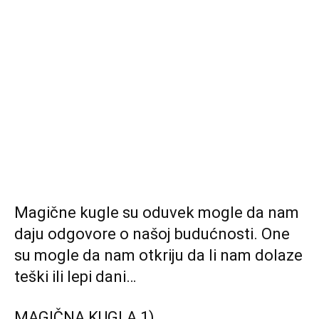
Magične kugle su oduvek mogle da nam
daju odgovore o našoj budućnosti. One
su mogle da nam otkriju da li nam dolaze
teški ili lepi dani…
MAGIČNA KUGLA 1)