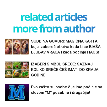
related articles
more from author
SUDBINA GOVORI: MAGIČNA KARTA
koju izabereš otkriva kada ti se BIVŠA
LJUBAV VRAĆA i kada počinje HAOS!
IZABERI SIMBOL SREĆE: SAZNAJ
KOLIKO SREĆE ĆEŠ IMATI DO KRAJA
GODINE!
Evo zašto su osobe čije ime počinje sa
slovom “M” posebne i drugačije!