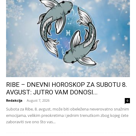
RIBE – DNEVNI HOROSKOP ZA SUBOTU 8.
AVGUST: JUTRO VAM DONOSI...
Redakcija
-
August 7, 2026
0
Subota za Ribe, 8. avgust, može biti obeležena neverovatno snažnim
emocijama, velikim preokretima i jednim trenutkom zbog kojeg ćete
zaboraviti sve ono što vas...