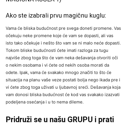
Ako ste izabrali prvu magičnu kuglu:
Vama će bliska budućnost pre svega doneti promene. Vas
očekuju neke promene koje će vam se dopasti, ali vas
isto tako očekuje i nešto što vam se ni malo neće dopasti.
Tokom bliske budućnosti ćete imati razloga za tugu
najviše zbog toga što će vam neka dešavanja otvoriti oči
o nekim osobama i vi ćete od nekih osoba morati da
odete. Ipak, vama će svakako mnogo značiti to što će
situacija na planu vaše veze postati bolja nego ikada pre i
vi ćete zbog toga uživati u ljubavnoj sreći. Dešavanja koja
vam donosi bliska budućnost će kod vas svakako izazvati
podeljena osećanja i u to nema dileme.
Pridruži se u našu GRUPU i prati