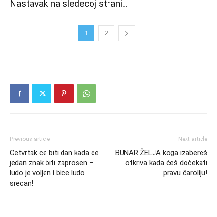
Nastavak na sledecoj strani…
1
2
Previous article
Next article
Cetvrtak ce biti dan kada ce
BUNAR ŽELJA koga izabereš
jedan znak biti zaprosen –
otkriva kada ćeš dočekati
ludo je voljen i bice ludo
pravu čaroliju!
srecan!