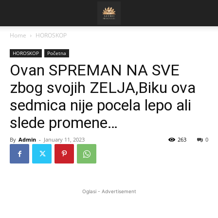
Home
HOROSKOP
HOROSKOP
Početna
Ovan SPREMAN NA SVE
zbog svojih ZELJA,Biku ova
sedmica nije pocela lepo ali
slede promene…
By
Admin
-
January 11, 2023
263
0
Oglasi - Advertisement