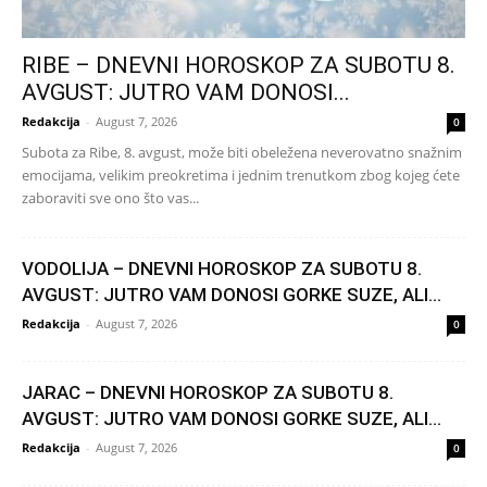
RIBE – DNEVNI HOROSKOP ZA SUBOTU 8.
AVGUST: JUTRO VAM DONOSI...
Redakcija
-
August 7, 2026
0
Subota za Ribe, 8. avgust, može biti obeležena neverovatno snažnim
emocijama, velikim preokretima i jednim trenutkom zbog kojeg ćete
zaboraviti sve ono što vas...
VODOLIJA – DNEVNI HOROSKOP ZA SUBOTU 8.
AVGUST: JUTRO VAM DONOSI GORKE SUZE, ALI...
Redakcija
-
August 7, 2026
0
JARAC – DNEVNI HOROSKOP ZA SUBOTU 8.
AVGUST: JUTRO VAM DONOSI GORKE SUZE, ALI...
Redakcija
-
August 7, 2026
0