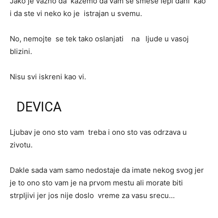
Jako je vazno da kazemo da vam se smese lepi danI kao
i da ste vi neko ko je istrajan u svemu.
No, nemojte se tek tako oslanjati na ljude u vasoj
blizini.
Nisu svi iskreni kao vi.
DEVICA
Ljubav je ono sto vam treba i ono sto vas odrzava u
zivotu.
Dakle sada vam samo nedostaje da imate nekog svog jer
je to ono sto vam je na prvom mestu ali morate biti
strpljivi jer jos nije doslo vreme za vasu srecu…