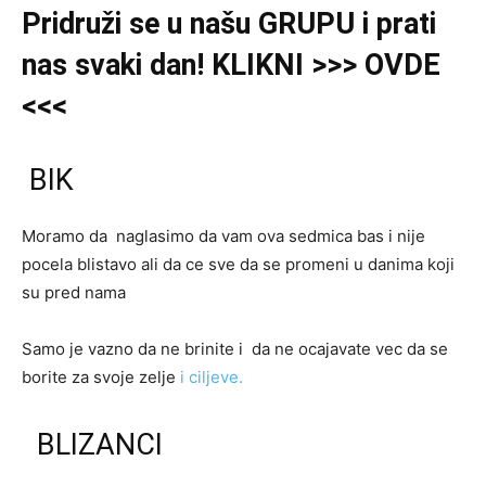
Pridruži se u našu GRUPU
i
prati
nas svaki dan! KLIKNI >>> OVDE
<<<
BIK
Moramo da naglasimo da vam ova sedmica bas i nije
pocela blistavo ali da ce sve da se promeni u danima koji
su pred nama
Samo je vazno da ne brinite i da ne ocajavate vec da se
borite za svoje zelje
i ciljeve.
BLIZANCI