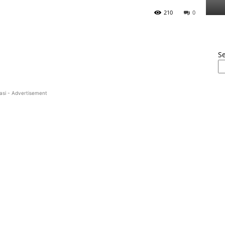
210
0
S
asi - Advertisement