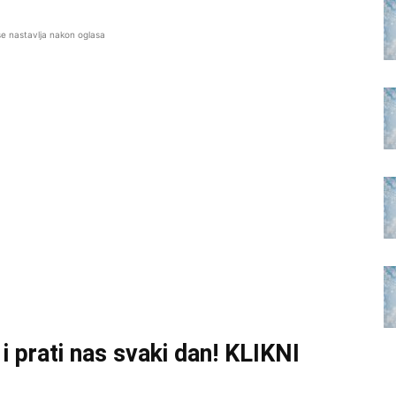
se nastavlja nakon oglasa
U
i prati nas svaki dan! KLIKNI