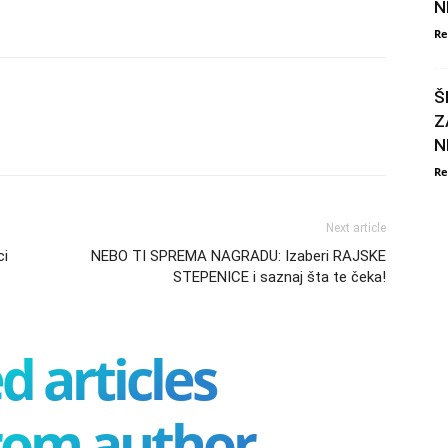
N
Re
Š
Z
N
Re
Next article
ci
NEBO TI SPREMA NAGRADU: Izaberi RAJSKE
STEPENICE i saznaj šta te čeka!
d articles
rom author