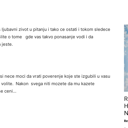
ljubavni zivot u pitanju i tako ce ostati i tokom sledece
slite o tome gde vas takvo ponasanje vodi i da
a jeste.
 nece moci da vrati poverenje koje ste izgubili u vasu
ga volite. Nakon svega niti mozete da mu kazete
ne ceni…
R
H
N
Re