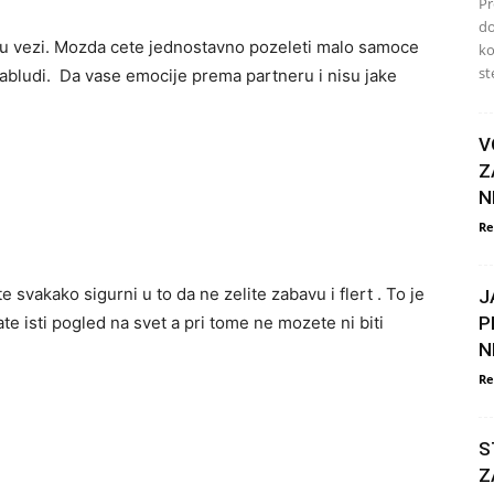
Pr
do
u u vezi. Mozda cete jednostavno pozeleti malo samoce
ko
ste
 zabludi. Da vase emocije prema partneru i nisu jake
V
Z
N
Re
e svakako sigurni u to da ne zelite zabavu i flert . To je
J
P
 isti pogled na svet a pri tome ne mozete ni biti
N
Re
S
Z