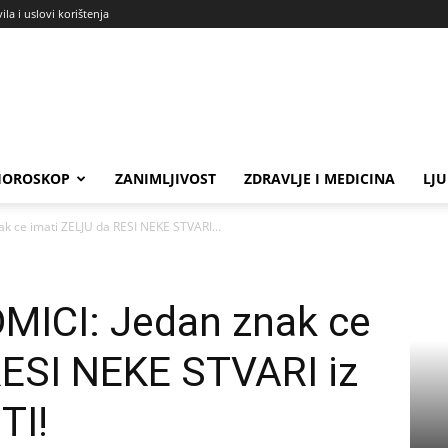
ila i uslovi korištenja
HOROSKOP
ZANIMLJIVOST
ZDRAVLJE I MEDICINA
LJ
k ce imati ZELJU da RESI NEKE STVARI...
ICI: Jedan znak ce
RESI NEKE STVARI iz
TI!