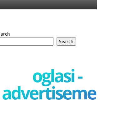
earch
Search
oglasi -
advertisement