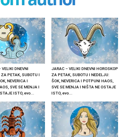
 VELIKI DNEVNI
JARAC – VELIKI DNEVNI HOROSKOP
ZA PETAK, SUBOTU I
ZA PETAK, SUBOTU I NEDELJU:
OK, NEVERICA I
ŠOK, NEVERICA I POTPUNI HAOS,
AOS, SVE SE MENJA I
SVE SE MENJA I NIŠTA NE OSTAJE
STAJE ISTO, evo...
ISTO, evo...