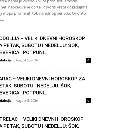
ed Ribama je vikend koji će probuditi emocije,
neti neočekivane obrte i otvoriti vrata događajima
ji mogu promeniti tok narednog perioda. Ono što
...
ODOLIJA – VELIKI DNEVNI HOROSKOP
A PETAK, SUBOTU I NEDELJU: ŠOK,
EVERICA I POTPUNI...
dakcija
-
August 5, 2026
0
ARAC – VELIKI DNEVNI HOROSKOP ZA
ETAK, SUBOTU I NEDELJU: ŠOK,
EVERICA I POTPUNI...
dakcija
-
August 5, 2026
0
TRELAC – VELIKI DNEVNI HOROSKOP
A PETAK, SUBOTU I NEDELJU: ŠOK,