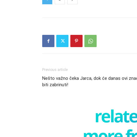
Previous article
Nešto važno čeka Jarca, dok će danas ovi zna
biti zabrinuti!
relate
more f