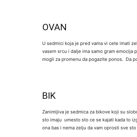
OVAN
U sedmici koja je pred vama vi cete imati zel
vasem srcu i dalje ima samo gram emocija pr
mogli za promenu da pogazite ponos. Da p
BIK
Zanimljiva je sedmica za bikove koji su slo
sto imaju umesto sto ce se kajati kada to iz
ona bas i nema zelju da vam oprosti sve sto