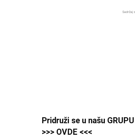
Sadržaj 
Pridruži
se u našu
GRUP
>>> OVDE <<<