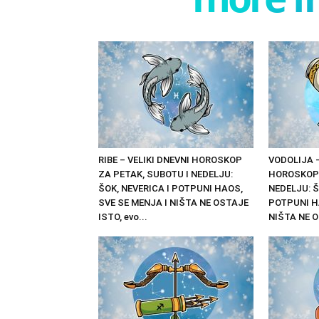
RIBE – VELIKI DNEVNI HOROSKOP
VODOLIJA –
ZA PETAK, SUBOTU I NEDELJU:
HOROSKOP 
ŠOK, NEVERICA I POTPUNI HAOS,
NEDELJU: Š
SVE SE MENJA I NIŠTA NE OSTAJE
POTPUNI H
ISTO, evo...
NIŠTA NE O