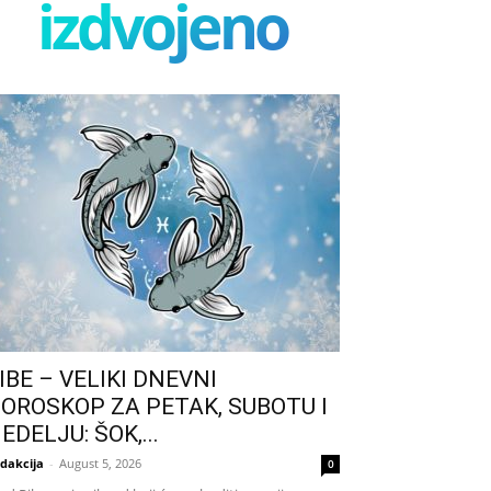
izdvojeno
IBE – VELIKI DNEVNI
OROSKOP ZA PETAK, SUBOTU I
EDELJU: ŠOK,...
dakcija
-
August 5, 2026
0