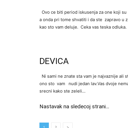
Ovo ce biti period iskusenja za one koji s
a onda pri tome shvatiti i da ste zapravo u
kao sto vam deluje. Ceka vas teska odluka.
DEVICA
Ni sami ne znate sta vam je najvaznije ali st
ono sto vam nudi jedan lav.Vas dvoje nemate
srecni kako ste zeleli…
Nastavak na sledecoj strani…
1
2