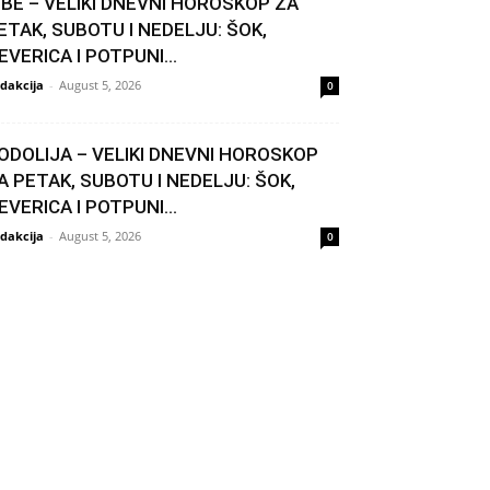
IBE – VELIKI DNEVNI HOROSKOP ZA
ETAK, SUBOTU I NEDELJU: ŠOK,
EVERICA I POTPUNI...
dakcija
-
August 5, 2026
0
ODOLIJA – VELIKI DNEVNI HOROSKOP
A PETAK, SUBOTU I NEDELJU: ŠOK,
EVERICA I POTPUNI...
dakcija
-
August 5, 2026
0