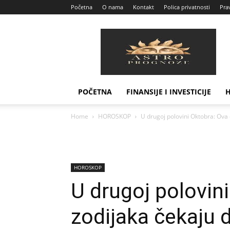
Početna
O nama
Kontakt
Polica privatnosti
Prav
Astro
Prognoze
POČETNA
FINANSIJE I INVESTICIJE
Home
HOROSKOP
U drugoj polovini Oktobra: Ova
HOROSKOP
U drugoj polovin
zodijaka čekaju 