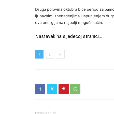
Druga polovina oktobra biće period za pamć
ljubavnim iznenađenjima i ispunjenjem dugoo
ovu energiju na najbolji mogući način.
Nastavak na sljedecoj stranici…
1
2
Previous article