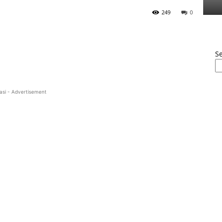
249
0
S
asi - Advertisement