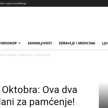
ila i uslovi korištenja
HOROSKOP
ZANIMLJIVOST
ZDRAVLJE I MEDICINA
LJ
 dva zodijaka čekaju dani za pamćenje!
i Oktobra: Ova dva
dani za pamćenje!