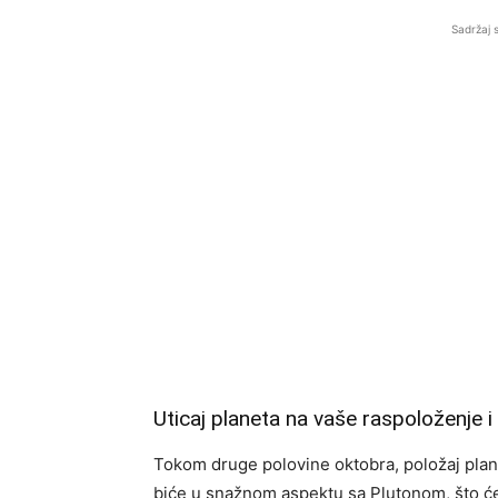
Sadržaj 
Uticaj planeta na vaše raspoloženje i
Tokom druge polovine oktobra, položaj plane
biće u snažnom aspektu sa Plutonom, što će