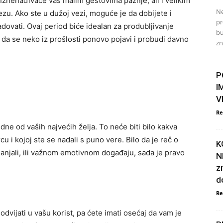
Iznenađivaće vas malim gestovima pažnje, ali i velikim
Ne
zu. Ako ste u dužoj vezi, moguće je da dobijete i
pr
adovati. Ovaj period biće idealan za produbljivanje
bu
 da se neko iz prošlosti ponovo pojavi i probudi davno
zn
P
I
V
Re
ne od vaših najvećih želja. To neće biti bilo kakva
cu i kojoj ste se nadali s puno vere. Bilo da je reč o
K
njali, ili važnom emotivnom događaju, sada je pravo
N
z
d
Re
vijati u vašu korist, pa ćete imati osećaj da vam je