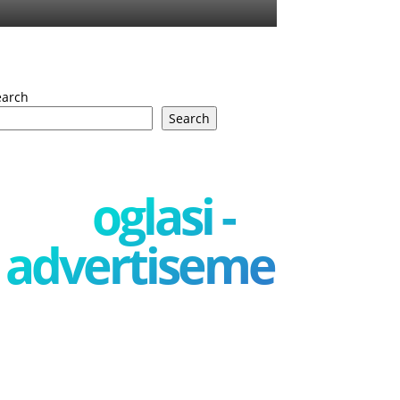
earch
Search
oglasi -
advertisement