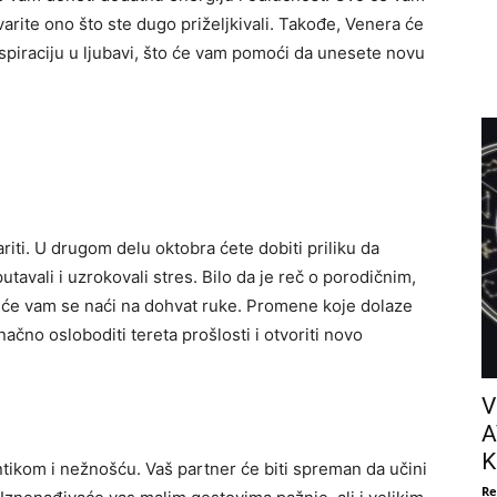
arite ono što ste dugo priželjkivali. Takođe, Venera će
nspiraciju u ljubavi, što će vam pomoći da unesete novu
iti. U drugom delu oktobra ćete dobiti priliku da
tavali i uzrokovali stres. Bilo da je reč o porodičnim,
je će vam se naći na dohvat ruke. Promene koje dolaze
ačno osloboditi tereta prošlosti i otvoriti novo
V
A
K
tikom i nežnošću. Vaš partner će biti spreman da učini
Re