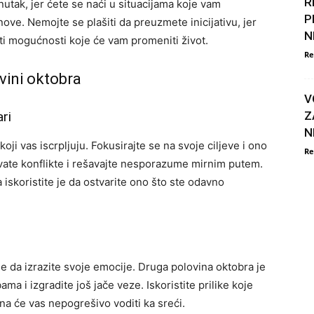
R
enutak, jer ćete se naći u situacijama koje vam
P
ove. Nemojte se plašiti da preuzmete inicijativu, jer
N
ti mogućnosti koje će vam promeniti život.
Re
vini oktobra
V
ri
Z
N
koji vas iscrpljuju. Fokusirajte se na svoje ciljeve i ono
Re
vate konflikte i rešavajte nesporazume mirnim putem.
 iskoristite je da ostvarite ono što ste odavno
se da izrazite svoje emocije. Druga polovina oktobra je
ma i izgradite još jače veze. Iskoristite prilike koje
ona će vas nepogrešivo voditi ka sreći.