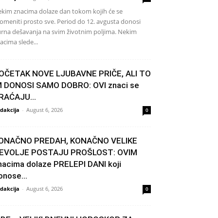
kim znacima dolaze dan tokom kojih će se
omeniti prosto sve. Period do 12. avgusta donosi
rna dešavanja na svim životnim poljima. Nekim
acima slede...
OČETAK NOVE LJUBAVNE PRIČE, ALI TO
M DONOSI SAMO DOBRO: OVI znaci se
RAĆAJU...
dakcija
-
August 6, 2026
0
ONAČNO PREDAH, KONAČNO VELIKE
EVOLJE POSTAJU PROŠLOST: OVIM
nacima dolaze PRELEPI DANI koji
onose...
dakcija
-
August 6, 2026
0