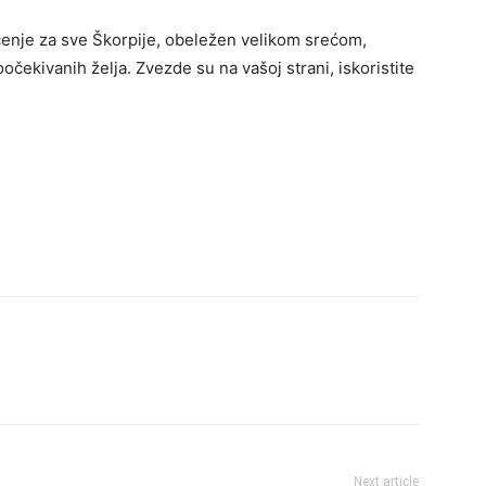
enje za sve Škorpije, obeležen velikom srećom,
čekivanih želja. Zvezde su na vašoj strani, iskoristite
Next article