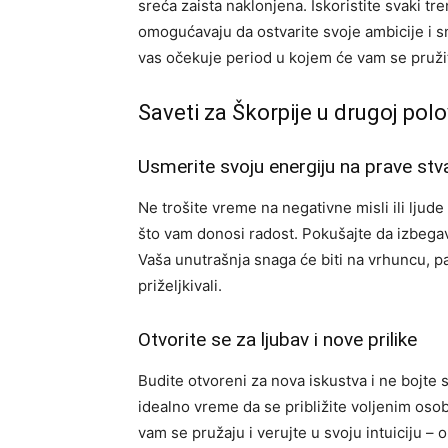
sreća zaista naklonjena. Iskoristite svaki tr
omogućavaju da ostvarite svoje ambicije i sn
vas očekuje period u kojem će vam se pruži
Saveti za Škorpije u drugoj polo
Usmerite svoju energiju na prave stva
Ne trošite vreme na negativne misli ili ljude 
što vam donosi radost. Pokušajte da izbega
Vaša unutrašnja snaga će biti na vrhuncu, pa
priželjkivali.
Otvorite se za ljubav i nove prilike
Budite otvoreni za nova iskustva i ne bojte 
idealno vreme da se približite voljenim osoba
vam se pružaju i verujte u svoju intuiciju – 