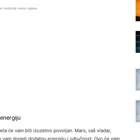
se nastavlja nakon oglasa
 energiju
ta će vam biti izuzetno povoljan. Mars, vaš vladar,
 vam doneti dodatnu energiju i odlučnost. Ovo će vam