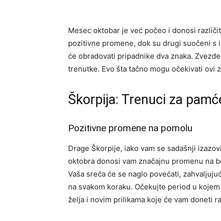
Mesec oktobar je već počeo i donosi različit
pozitivne promene, dok su drugi suočeni s
će obradovati pripadnike dva znaka. Zvezde
trenutke. Evo šta tačno mogu očekivati ovi 
Škorpija: Trenuci za pamć
Pozitivne promene na pomolu
Drage Škorpije, iako vam se sadašnji izazo
oktobra donosi vam značajnu promenu na bol
Vaša sreća će se naglo povećati, zahvaljujući 
na svakom koraku. Očekujte period u kojem ć
želja i novim prilikama koje će vam doneti ra