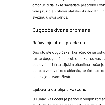
omogućiti da lakše savladate prepreke i ostv
vam pružiti emotivnu stabilnost i dodatnu i
svežinu u svoj odnos.
Dugoočekivane promene
Rešavanje starih problema
Ono što ste dugo čekali konačno će se ostvar
rešite dugogodišnje probleme koji su vas spu
poslovnim ili finansijskim pitanjima, rešen
donose vam veliko olakšanje, jer ćete se kon
poglavlje u svom životu.
Ljubavna čarolija u vazduhu
U ljubavi vas očekuje period ispunjen roman