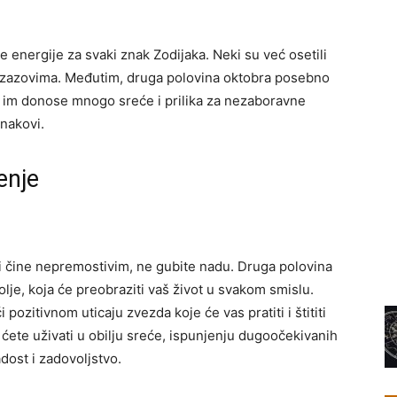
e energije za svaki znak Zodijaka. Neki su već osetili
 izazovima. Međutim, druga polovina oktobra posebno
 im donose mnogo sreće i prilika za nezaboravne
znakovi.
enje
vi čine nepremostivim, ne gubite nadu. Druga polovina
je, koja će preobraziti vaš život u svakom smislu.
pozitivnom uticaju zvezda koje će vas pratiti i štititi
ete uživati u obilju sreće, ispunjenju dugoočekivanih
dost i zadovoljstvo.