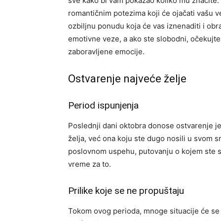
sve kako bi vam pokazao koliko mu značite. 
romantičnim potezima koji će ojačati vašu ve
ozbiljnu ponudu koja će vas iznenaditi i obr
emotivne veze, a ako ste slobodni, očekujte
zaboravljene emocije.
Ostvarenje najveće želje
Period ispunjenja
Poslednji dani oktobra donose ostvarenje jed
želja, već ona koju ste dugo nosili u svom sr
poslovnom uspehu, putovanju o kojem ste sa
vreme za to.
Prilike koje se ne propuštaju
Tokom ovog perioda, mnoge situacije će se od