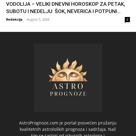
VODOLIJA – VELIKI DNEVNI HOROSKOP ZA PETAK,
SUBOTU I NEDELJU: ŠOK, NEVERICA I POTPUNI...
Redakcija
-
August 5, 2026
0
AstroPrognoze.com je portal posvećen pružanju
kvalitetnih astroloških prognoza i sadržaja. Naš
tim se sastoji od iskusnih astrologa i