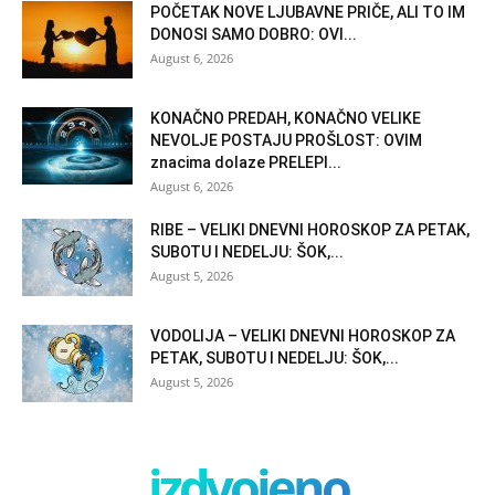
POČETAK NOVE LJUBAVNE PRIČE, ALI TO IM
DONOSI SAMO DOBRO: OVI...
August 6, 2026
KONAČNO PREDAH, KONAČNO VELIKE
NEVOLJE POSTAJU PROŠLOST: OVIM
znacima dolaze PRELEPI...
August 6, 2026
RIBE – VELIKI DNEVNI HOROSKOP ZA PETAK,
SUBOTU I NEDELJU: ŠOK,...
August 5, 2026
VODOLIJA – VELIKI DNEVNI HOROSKOP ZA
PETAK, SUBOTU I NEDELJU: ŠOK,...
August 5, 2026
izdvojeno