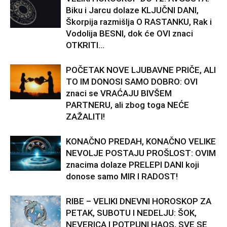
Biku i Jarcu dolaze KLJUČNI DANI,
Škorpija razmišlja O RASTANKU, Rak i
Vodolija BESNI, dok će OVI znaci
OTKRITI...
POČETAK NOVE LJUBAVNE PRIČE, ALI
TO IM DONOSI SAMO DOBRO: OVI
znaci se VRAĆAJU BIVŠEM
PARTNERU, ali zbog toga NEĆE
ZAŽALITI!
KONAČNO PREDAH, KONAČNO VELIKE
NEVOLJE POSTAJU PROŠLOST: OVIM
znacima dolaze PRELEPI DANI koji
donose samo MIR I RADOST!
RIBE – VELIKI DNEVNI HOROSKOP ZA
PETAK, SUBOTU I NEDELJU: ŠOK,
NEVERICA I POTPUNI HAOS, SVE SE