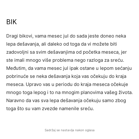
BIK
Dragi bikovi, vama mesec jul do sada jeste doneo neka
lepa dešavanja, ali daleko od toga da vi možete biti
zadovoljni sa svim dešavanjima od početka meseca, jer
ste imali mnogo više problema nego razloga za sreću.
Međutim, da vama mesec jul ipak ostane u lepom sećanju
pobrinuće se neka dešavanja koja vas očekuju do kraja
meseca. Upravo vas u periodu do kraja meseca očekuje
mnogo toga lepog i to na mnogim planovima vašeg života.
Naravno da vas sva lepa dešavanja očekuju samo zbog
toga što su vam zvezde namenile sreću.
Sadržaj se nastavlja nakon oglasa