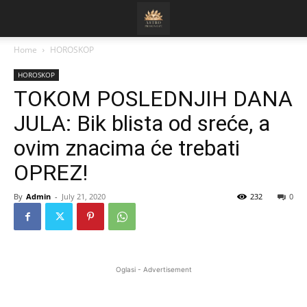
Home
HOROSKOP
HOROSKOP
TOKOM POSLEDNJIH DANA
JULA: Bik blista od sreće, a
ovim znacima će trebati
OPREZ!
By
Admin
-
July 21, 2020
232
0
Oglasi - Advertisement