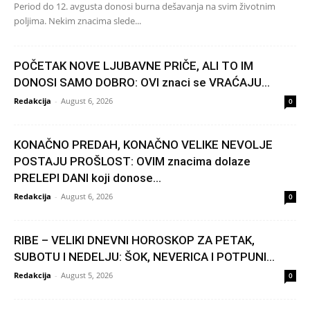
Period do 12. avgusta donosi burna dešavanja na svim životnim
poljima. Nekim znacima slede...
POČETAK NOVE LJUBAVNE PRIČE, ALI TO IM
DONOSI SAMO DOBRO: OVI znaci se VRAĆAJU...
Redakcija
-
August 6, 2026
0
KONAČNO PREDAH, KONAČNO VELIKE NEVOLJE
POSTAJU PROŠLOST: OVIM znacima dolaze
PRELEPI DANI koji donose...
Redakcija
-
August 6, 2026
0
RIBE – VELIKI DNEVNI HOROSKOP ZA PETAK,
SUBOTU I NEDELJU: ŠOK, NEVERICA I POTPUNI...
Redakcija
-
August 5, 2026
0