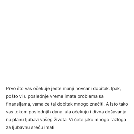
Prvo što vas očekuje jeste manji novčani dobitak. Ipak,
pošto vi u poslednje vreme imate problema sa
finansijama, vama će taj dobitak mnogo značiti. A isto tako
vas tokom poslednjih dana jula očekuju i divna dešavanja
na planu ljubavi vašeg života. Vi ćete jako mnogo razloga
za ljubavnu sreću imati.