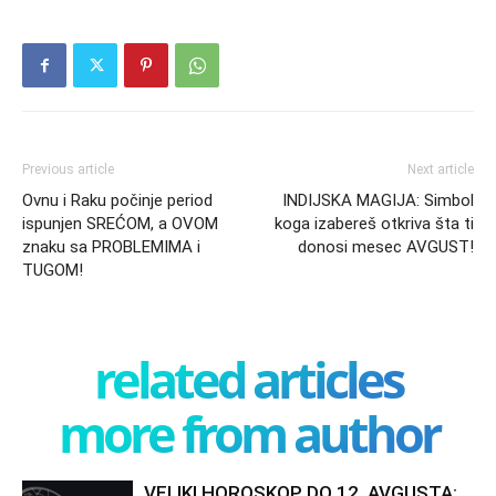
Previous article
Next article
Ovnu i Raku počinje period
INDIJSKA MAGIJA: Simbol
ispunjen SREĆOM, a OVOM
koga izabereš otkriva šta ti
znaku sa PROBLEMIMA i
donosi mesec AVGUST!
TUGOM!
related articles
more from author
VELIKI HOROSKOP DO 12. AVGUSTA: