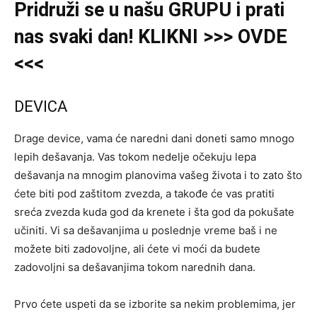
Pridruži se u našu GRUPU i prati
nas svaki dan! KLIKNI >>> OVDE
<<<
DEVICA
Drage device, vama će naredni dani doneti samo mnogo
lepih dešavanja. Vas tokom nedelje očekuju lepa
dešavanja na mnogim planovima vašeg života i to zato što
ćete biti pod zaštitom zvezda, a takođe će vas pratiti
sreća zvezda kuda god da krenete i šta god da pokušate
učiniti. Vi sa dešavanjima u poslednje vreme baš i ne
možete biti zadovoljne, ali ćete vi moći da budete
zadovoljni sa dešavanjima tokom narednih dana.
Prvo ćete uspeti da se izborite sa nekim problemima, jer