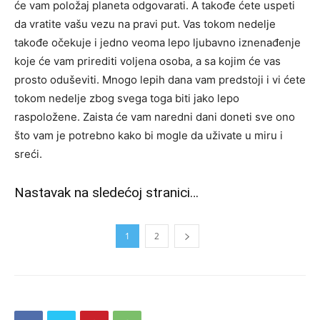
će vam položaj planeta odgovarati. A takođe ćete uspeti
da vratite vašu vezu na pravi put. Vas tokom nedelje
takođe očekuje i jedno veoma lepo ljubavno iznenađenje
koje će vam prirediti voljena osoba, a sa kojim će vas
prosto oduševiti. Mnogo lepih dana vam predstoji i vi ćete
tokom nedelje zbog svega toga biti jako lepo
raspoložene. Zaista će vam naredni dani doneti sve ono
što vam je potrebno kako bi mogle da uživate u miru i
sreći.
Nastavak na sledećoj stranici…
1
2