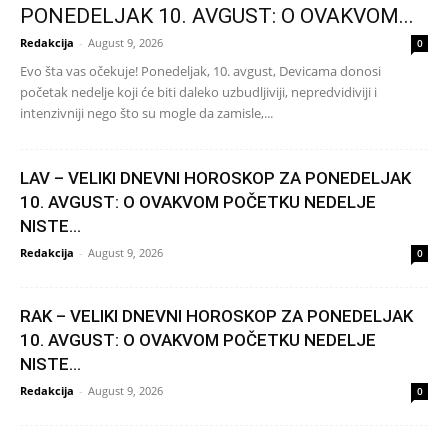
PONEDELJAK 10. AVGUST: O OVAKVOM...
Redakcija
-
August 9, 2026
0
Evo šta vas očekuje! Ponedeljak, 10. avgust, Devicama donosi
početak nedelje koji će biti daleko uzbudljiviji, nepredvidiviji i
intenzivniji nego što su mogle da zamisle,...
LAV – VELIKI DNEVNI HOROSKOP ZA PONEDELJAK
10. AVGUST: O OVAKVOM POČETKU NEDELJE
NISTE...
Redakcija
-
August 9, 2026
0
RAK – VELIKI DNEVNI HOROSKOP ZA PONEDELJAK
10. AVGUST: O OVAKVOM POČETKU NEDELJE
NISTE...
Redakcija
-
August 9, 2026
0