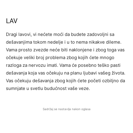
LAV
Dragi lavovi, vi nećete moći da budete zadovoljni sa
dešavanjima tokom nedelje i u to nema nikakve dileme.
Vama prosto zvezde neće biti naklonjene i zbog toga vas
očekuje veliki broj problema zbog kojih ćete mnogo
razloga za nervozu imati. Vama će posebno teško pasti
dešavanja koja vas očekuju na planu ljubavi vašeg života.
Vas očekuju dešavanja zbog kojih ćete početi ozbiljno da
sumnjate u svetlu budućnost vaše veze.
Sadržaj se nastavlja nakon oglasa