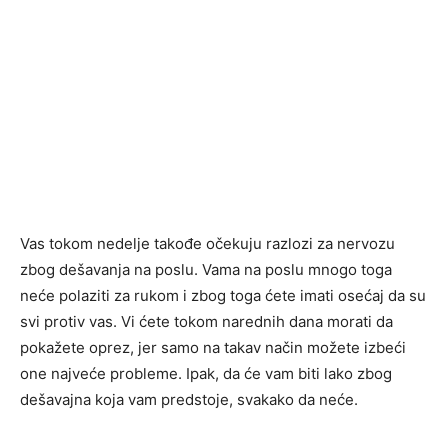
Vas tokom nedelje takođe očekuju razlozi za nervozu
zbog dešavanja na poslu. Vama na poslu mnogo toga
neće polaziti za rukom i zbog toga ćete imati osećaj da su
svi protiv vas. Vi ćete tokom narednih dana morati da
pokažete oprez, jer samo na takav način možete izbeći
one najveće probleme. Ipak, da će vam biti lako zbog
dešavajna koja vam predstoje, svakako da neće.