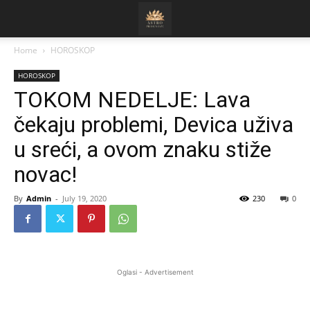
Home
HOROSKOP
HOROSKOP
TOKOM NEDELJE: Lava
čekaju problemi, Devica uživa
u sreći, a ovom znaku stiže
novac!
By
Admin
-
July 19, 2020
230
0
Oglasi - Advertisement