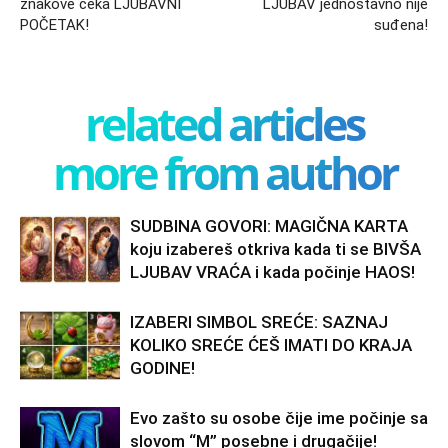
znakove čeka LJUBAVNI
LJUBAV jednostavno nije
POČETAK!
suđena!
related articles
more from author
SUDBINA GOVORI: MAGIČNA KARTA
koju izabereš otkriva kada ti se BIVŠA
LJUBAV VRAĆA i kada počinje HAOS!
IZABERI SIMBOL SREĆE: SAZNAJ
KOLIKO SREĆE ĆEŠ IMATI DO KRAJA
GODINE!
Evo zašto su osobe čije ime počinje sa
slovom “M” posebne i drugačije!