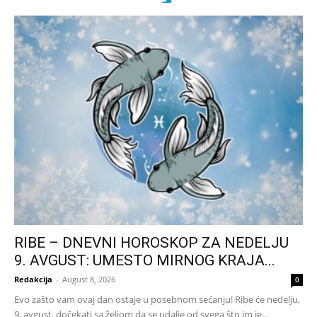
RIBE – DNEVNI HOROSKOP ZA NEDELJU
9. AVGUST: UMESTO MIRNOG KRAJA...
Redakcija
-
August 8, 2026
0
Evo zašto vam ovaj dan ostaje u posebnom sećanju! Ribe će nedelju,
9. avgust, dočekati sa željom da se udalje od svega što im je...