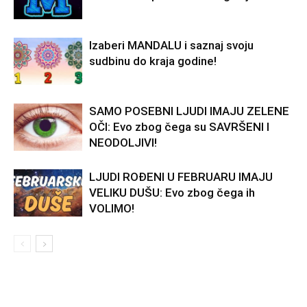
Izaberi MANDALU i saznaj svoju
sudbinu do kraja godine!
SAMO POSEBNI LJUDI IMAJU ZELENE
OČI: Evo zbog čega su SAVRŠENI I
NEODOLJIVI!
LJUDI ROĐENI U FEBRUARU IMAJU
VELIKU DUŠU: Evo zbog čega ih
VOLIMO!