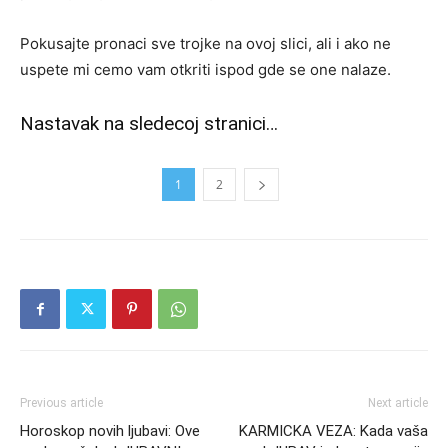
Pokusajte pronaci sve trojke na ovoj slici, ali i ako ne
uspete mi cemo vam otkriti ispod gde se one nalaze.
Nastavak na sledecoj stranici…
1
2
Previous article
Next article
Horoskop novih ljubavi: Ove
KARMICKA VEZA: Kada vaša