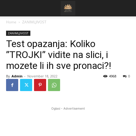
Home
ZANIMLJIVOST
ZANIMLJIVOST
Test opazanja: Koliko
”TROJKI” vidite na slici, i
mozete li ih sve pronaci?!
By
Admin
-
November 18, 2022
4968
0
Oglasi - Advertisement