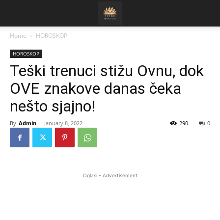
Home
HOROSKOP
HOROSKOP
Teški trenuci stižu Ovnu, dok
OVE znakove danas čeka
nešto sjajno!
By
Admin
-
January 8, 2022
290
0
Oglasi - Advertisement