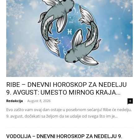
RIBE – DNEVNI HOROSKOP ZA NEDELJU
9. AVGUST: UMESTO MIRNOG KRAJA...
Redakcija
-
August 8, 2026
0
Evo zašto vam ovaj dan ostaje u posebnom sećanju! Ribe će nedelju,
9. avgust, dočekati sa željom da se udalje od svega što im je...
VODOLIJA – DNEVNI HOROSKOP ZA NEDELJU 9.