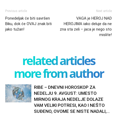
Previous article
Next article
Ponedeljak će biti savršen
VAGA je HEROJ NAD
Biku, dok će OVAJ znak biti
HEROJIMA iako deluje da ne
jako tužan!
zna sta zeli – jaca je nego sto
mislite!
related articles
more from author
RIBE – DNEVNI HOROSKOP ZA
NEDELJU 9. AVGUST: UMESTO
MIRNOG KRAJA NEDELJE DOLAZE
VAM VELIKI POTRESI, KAO I NEŠTO
SUĐENO, OVOME SE NISTE NADALI,...