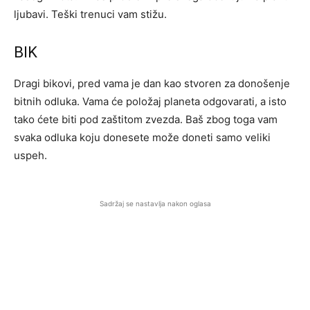
ljubavi. Teški trenuci vam stižu.
BIK
Dragi bikovi, pred vama je dan kao stvoren za donošenje
bitnih odluka. Vama će položaj planeta odgovarati, a isto
tako ćete biti pod zaštitom zvezda. Baš zbog toga vam
svaka odluka koju donesete može doneti samo veliki
uspeh.
Sadržaj se nastavlja nakon oglasa