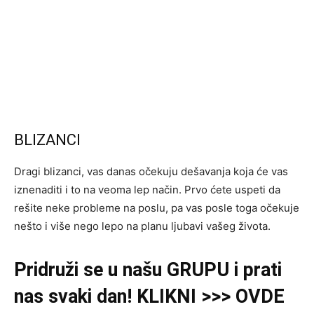
BLIZANCI
Dragi blizanci, vas danas očekuju dešavanja koja će vas
iznenaditi i to na veoma lep način. Prvo ćete uspeti da
rešite neke probleme na poslu, pa vas posle toga očekuje
nešto i više nego lepo na planu ljubavi vašeg života.
Pridruži se u našu GRUPU i prati
nas svaki dan! KLIKNI >>> OVDE