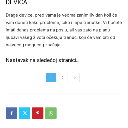
DEVICA
Drage device, pred vama je veoma zanimljiv dan koji će
vam doneti kako probleme, tako i lepe trenutke. Vi hoćete
imati danas problema na poslu, ali vas zato na planu
ljubavi vašeg života očekuju trenuci koji će vam biti od
najvećeg mogućeg značaja.
Nastavak na sledećoj stranici…
1
2