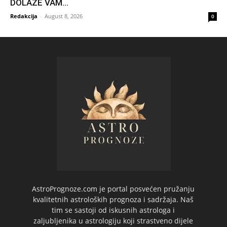
DOLAZE VAM...
Redakcija
-
August 8, 2026
0
AstroPrognoze.com je portal posvećen pružanju
kvalitetnih astroloških prognoza i sadržaja. Naš
tim se sastoji od iskusnih astrologa i
zaljubljenika u astrologiju koji strastveno dijele