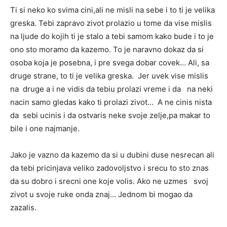
Ti si neko ko svima cini,ali ne misli na sebe i to ti je velika
greska. Tebi zapravo zivot prolazio u tome da vise mislis
na ljude do kojih ti je stalo a tebi samom kako bude i to je
ono sto moramo da kazemo. To je naravno dokaz da si
osoba koja je posebna, i pre svega dobar covek… Ali, sa
druge strane, to ti je velika greska. Jer uvek vise mislis
na druge a i ne vidis da tebiu prolazi vreme i da na neki
nacin samo gledas kako ti prolazi zivot… A ne cinis nista
da sebi ucinis i da ostvaris neke svoje zelje,pa makar to
bile i one najmanje.
Jako je vazno da kazemo da si u dubini duse nesrecan ali
da tebi pricinjava veliko zadovoljstvo i srecu to sto znas
da su dobro i srecni one koje volis. Ako ne uzmes svoj
zivot u svoje ruke onda znaj… Jednom bi mogao da
zazalis.