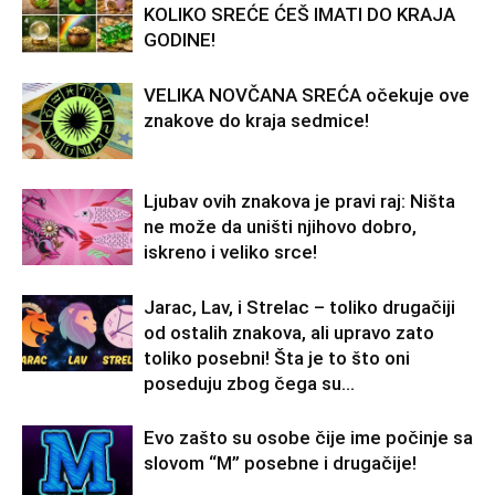
KOLIKO SREĆE ĆEŠ IMATI DO KRAJA
GODINE!
VELIKA NOVČANA SREĆA očekuje ove
znakove do kraja sedmice!
Ljubav ovih znakova je pravi raj: Ništa
ne može da uništi njihovo dobro,
iskreno i veliko srce!
Jarac, Lav, i Strelac – toliko drugačiji
od ostalih znakova, ali upravo zato
toliko posebni! Šta je to što oni
poseduju zbog čega su...
Evo zašto su osobe čije ime počinje sa
slovom “M” posebne i drugačije!