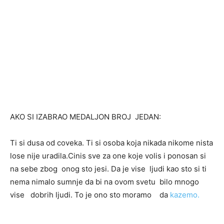
AKO SI IZABRAO MEDALJON BROJ JEDAN:
Ti si dusa od coveka. Ti si osoba koja nikada nikome nista
lose nije uradila.Cinis sve za one koje volis i ponosan si
na sebe zbog onog sto jesi. Da je vise ljudi kao sto si ti
nema nimalo sumnje da bi na ovom svetu bilo mnogo
vise dobrih ljudi. To je ono sto moramo da
kazemo.