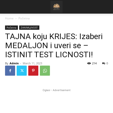
Home
Početna
Početna
ZANIMLJIVOST
TAJNA koju KRIJES: Izaberi
MEDALJON i uveri se –
ISTINIT TEST LICNOSTI!
By
Admin
-
March 11, 2023
214
0
Oglasi - Advertisement