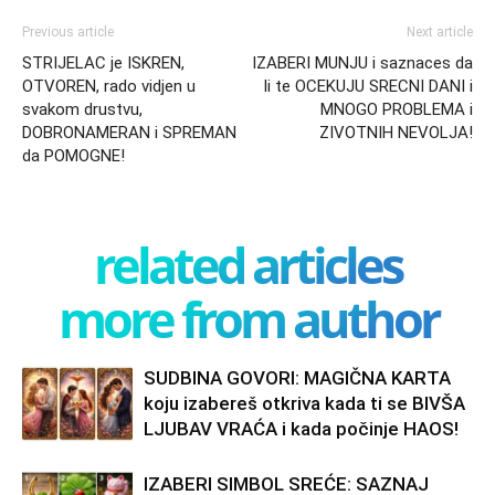
Previous article
Next article
STRIJELAC je ISKREN,
IZABERI MUNJU i saznaces da
OTVOREN, rado vidjen u
li te OCEKUJU SRECNI DANI i
svakom drustvu,
MNOGO PROBLEMA i
DOBRONAMERAN i SPREMAN
ZIVOTNIH NEVOLJA!
da POMOGNE!
related articles
more from author
SUDBINA GOVORI: MAGIČNA KARTA
koju izabereš otkriva kada ti se BIVŠA
LJUBAV VRAĆA i kada počinje HAOS!
IZABERI SIMBOL SREĆE: SAZNAJ