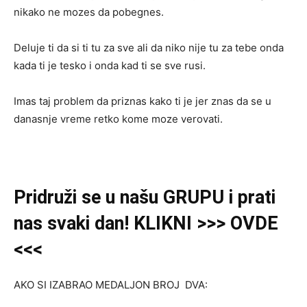
nikako ne mozes da pobegnes.
Deluje ti da si ti tu za sve ali da niko nije tu za tebe onda
kada ti je tesko i onda kad ti se sve rusi.
Imas taj problem da priznas kako ti je jer znas da se u
danasnje vreme retko kome moze verovati.
Pridruži se u našu GRUPU
i
prati
nas svaki dan! KLIKNI >>> OVDE
<<<
AKO SI IZABRAO MEDALJON BROJ DVA: