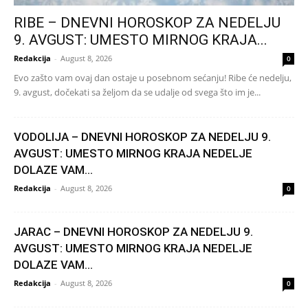
RIBE – DNEVNI HOROSKOP ZA NEDELJU
9. AVGUST: UMESTO MIRNOG KRAJA...
Redakcija
-
August 8, 2026
0
Evo zašto vam ovaj dan ostaje u posebnom sećanju! Ribe će nedelju,
9. avgust, dočekati sa željom da se udalje od svega što im je...
VODOLIJA – DNEVNI HOROSKOP ZA NEDELJU 9.
AVGUST: UMESTO MIRNOG KRAJA NEDELJE
DOLAZE VAM...
Redakcija
-
August 8, 2026
0
JARAC – DNEVNI HOROSKOP ZA NEDELJU 9.
AVGUST: UMESTO MIRNOG KRAJA NEDELJE
DOLAZE VAM...
Redakcija
-
August 8, 2026
0