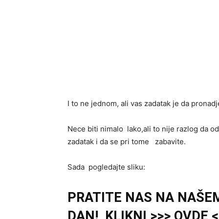
I to ne jednom, ali vas zadatak je da pronadje
Nece biti nimalo lako,ali to nije razlog da
zadatak i da se pri tome zabavite.
Sada pogledajte sliku:
PRATITE NAS NA NAŠE
DAN! KLIKNI >>> OVDE <