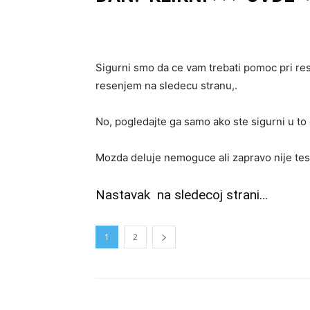
Sigurni smo da ce vam trebati pomoc pri res
resenjem na sledecu stranu,.
No, pogledajte ga samo ako ste sigurni u to 
Mozda deluje nemoguce ali zapravo nije tesk
Nastavak na sledecoj strani…
1
2