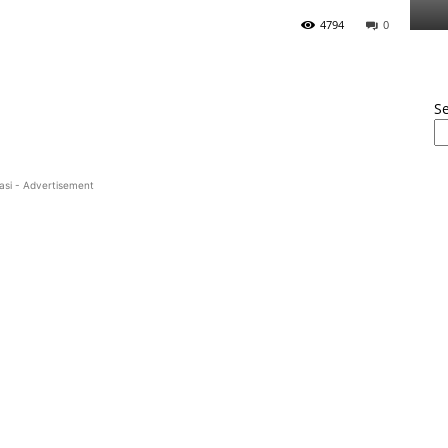
4794
0
S
asi - Advertisement