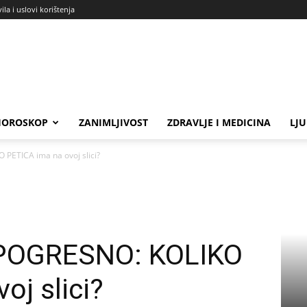
ila i uslovi korištenja
HOROSKOP
ZANIMLJIVOST
ZDRAVLJE I MEDICINA
LJ
ETICA ima na ovoj slici?
POGRESNO: KOLIKO
oj slici?