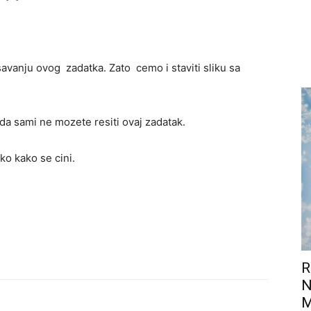
avanju ovog zadatka. Zato cemo i staviti sliku sa
da sami ne mozete resiti ovaj zadatak.
o kako se cini.
R
N
M