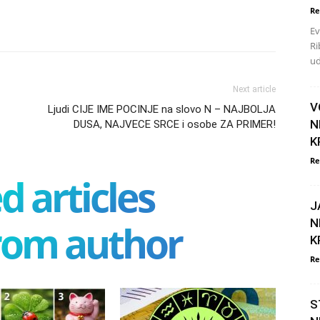
Re
Ev
Ri
ud
Next article
V
Ljudi CIJE IME POCINJE na slovo N – NAJBOLJA
N
DUSA, NAJVECE SRCE i osobe ZA PRIMER!
K
Re
d articles
J
N
rom author
K
Re
S