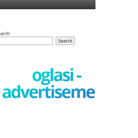
earch
Search
oglasi -
advertisement