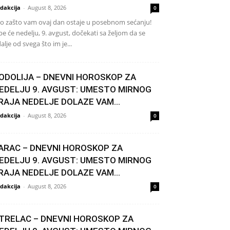
dakcija
-
August 8, 2026
0
o zašto vam ovaj dan ostaje u posebnom sećanju!
be će nedelju, 9. avgust, dočekati sa željom da se
alje od svega što im je...
ODOLIJA – DNEVNI HOROSKOP ZA
EDELJU 9. AVGUST: UMESTO MIRNOG
RAJA NEDELJE DOLAZE VAM...
dakcija
-
August 8, 2026
0
ARAC – DNEVNI HOROSKOP ZA
EDELJU 9. AVGUST: UMESTO MIRNOG
RAJA NEDELJE DOLAZE VAM...
dakcija
-
August 8, 2026
0
TRELAC – DNEVNI HOROSKOP ZA