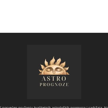
 posvećen pružanju kvalitetnih astroloških prognoza i sadržaja. Na