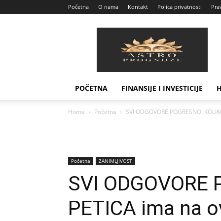
Početna
O nama
Kontakt
Polica privatnosti
Prav
Astro
Prognoze
POČETNA
FINANSIJE I INVESTICIJE
Home
Početna
SVI ODGOVORE POGRESNO: KOLIKO P
Početna
ZANIMLJIVOST
SVI ODGOVORE 
PETICA ima na ov