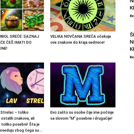
N
K
Re
Š
IMBOL SREĆE: SAZNAJ
VELIKA NOVČANA SREĆA očekuje
N
ĆE ĆEŠ IMATI DO
ove znakove do kraja sedmice!
INE!
K
Re
i Strelac – toliko
Evo zašto su osobe čije ime počinje
 ostalih znakova, ali
sa slovom “M” posebne i drugačije!
 toliko posebni! Šta je
poseduju zbog čega su...