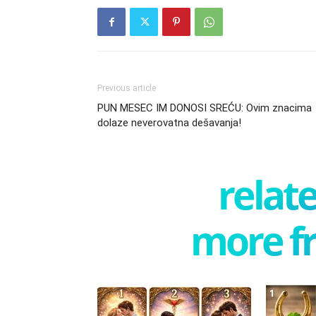
Previous article
PUN MESEC IM DONOSI SREĆU: Ovim znacima
dolaze neverovatna dešavanja!
relate
more f