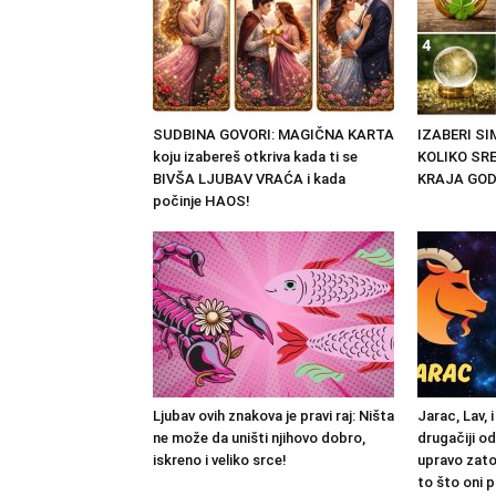
SUDBINA GOVORI: MAGIČNA KARTA
IZABERI S
koju izabereš otkriva kada ti se
KOLIKO SRE
BIVŠA LJUBAV VRAĆA i kada
KRAJA GOD
počinje HAOS!
Ljubav ovih znakova je pravi raj: Ništa
Jarac, Lav, 
ne može da uništi njihovo dobro,
drugačiji od
iskreno i veliko srce!
upravo zato
to što oni 