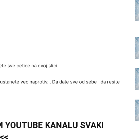
te sve petice na ovoj slici.
 odustanete vec naprotiv… Da date sve od sebe da resite
M YOUTUBE KANALU SVAKI
<<