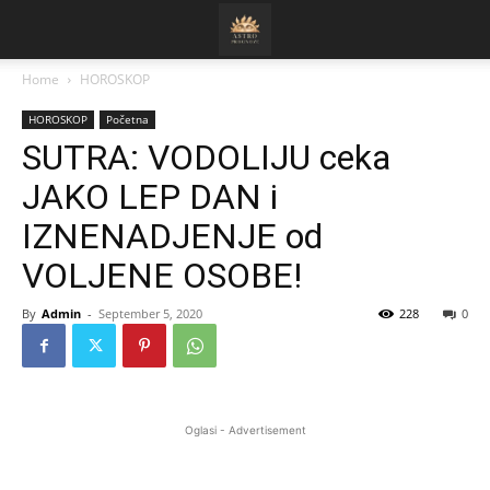
Home
HOROSKOP
HOROSKOP
Početna
SUTRA: VODOLIJU ceka
JAKO LEP DAN i
IZNENADJENJE od
VOLJENE OSOBE!
By
Admin
-
September 5, 2020
228
0
Oglasi - Advertisement