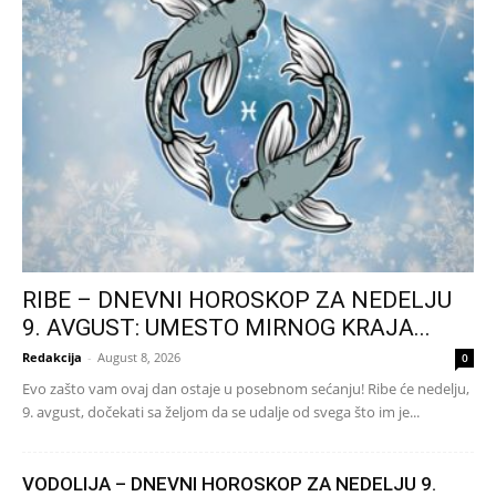
RIBE – DNEVNI HOROSKOP ZA NEDELJU
9. AVGUST: UMESTO MIRNOG KRAJA...
Redakcija
-
August 8, 2026
0
Evo zašto vam ovaj dan ostaje u posebnom sećanju! Ribe će nedelju,
9. avgust, dočekati sa željom da se udalje od svega što im je...
VODOLIJA – DNEVNI HOROSKOP ZA NEDELJU 9.