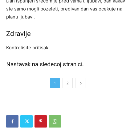
Dan ispunjen srecom je pred vama u ljubavi, dan kakav
ste samo mogli pozeleti, predivan dan vas ocekuje na
planu ljubavi.
Zdravlje :
Kontrolisite pritisak.
Nastavak na sledecoj stranici…
1
2