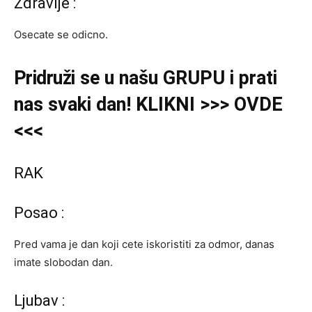
Zdravlje :
Osecate se odicno.
Pridruži
se u našu
GRUPU
i prati
nas svaki dan! KLIKNI >>> OVDE
<<<
RAK
Posao :
Pred vama je dan koji cete iskoristiti za odmor, danas
imate slobodan dan.
Ljubav :