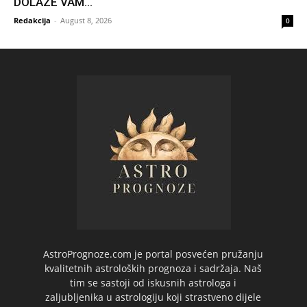
DOLAZE VAM...
Redakcija
-
August 8, 2026
0
AstroPrognoze.com je portal posvećen pružanju
kvalitetnih astroloških prognoza i sadržaja. Naš
tim se sastoji od iskusnih astrologa i
zaljubljenika u astrologiju koji strastveno dijele