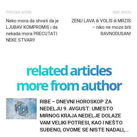
Previous article
Next article
Neko mora da shvati da je
ZENU LAVA ili VOLIS ili MRZIS
LJUBAV KOMPROMIS i da
– niko ne moze biti
nekada mora PRECUTATI
RAVNODUSAN!
NEKE STVARI!
related articles
more from author
RIBE – DNEVNI HOROSKOP ZA
NEDELJU 9. AVGUST: UMESTO
MIRNOG KRAJA NEDELJE DOLAZE
VAM VELIKI POTRESI, KAO I NEŠTO
SUĐENO, OVOME SE NISTE NADALI,...