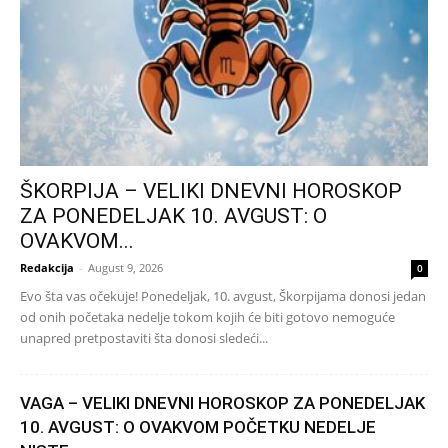
ŠKORPIJA – VELIKI DNEVNI HOROSKOP
ZA PONEDELJAK 10. AVGUST: O
OVAKVOM...
Redakcija
-
August 9, 2026
0
Evo šta vas očekuje! Ponedeljak, 10. avgust, Škorpijama donosi jedan
od onih početaka nedelje tokom kojih će biti gotovo nemoguće
unapred pretpostaviti šta donosi sledeći...
VAGA – VELIKI DNEVNI HOROSKOP ZA PONEDELJAK
10. AVGUST: O OVAKVOM POČETKU NEDELJE