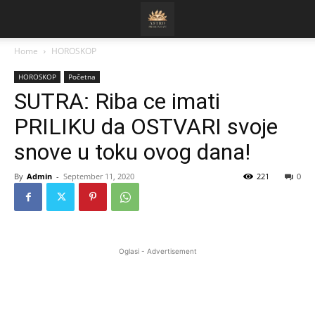
Home
HOROSKOP
HOROSKOP
Početna
SUTRA: Riba ce imati
PRILIKU da OSTVARI svoje
snove u toku ovog dana!
By
Admin
-
September 11, 2020
221
0
Oglasi - Advertisement