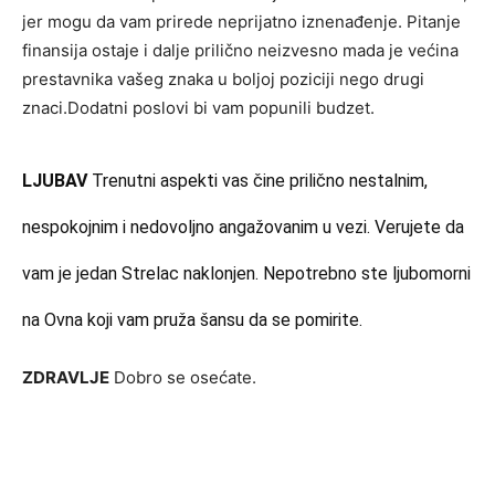
jer mogu da vam prirede neprijatno iznenađenje. Pitanje
finansija ostaje i dalje prilično neizvesno mada je većina
prestavnika vašeg znaka u boljoj poziciji nego drugi
znaci.Dodatni poslovi bi vam popunili budzet.
LJUBAV
Trenutni aspekti vas čine prilično nestalnim,
nespokojnim i nedovoljno angažovanim u vezi. Verujete da
vam je jedan Strelac naklonjen. Nepotrebno ste ljubomorni
na Ovna koji vam pruža šansu da se pomirite.
ZDRAVLJE
Dobro se osećate.