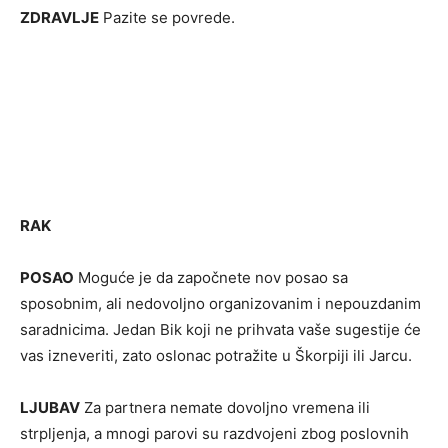
ZDRAVLJE
Pazite se povrede.
RAK
POSAO
Moguće je da započnete nov posao sa
sposobnim, ali nedovoljno organizovanim i nepouzdanim
saradnicima. Jedan Bik koji ne prihvata vaše sugestije će
vas izneveriti, zato oslonac potražite u Škorpiji ili Jarcu.
LJUBAV
Za partnera nemate dovoljno vremena ili
strpljenja, a mnogi parovi su razdvojeni zbog poslovnih