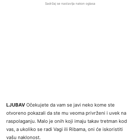
Sadržaj se nastavlja nakon oglasa
LJUBAV
Očekujete da vam se javi neko kome ste
otvoreno pokazali da ste mu veoma privrženi i uvek na
raspolaganju. Malo je onih koji imaju takav tretman kod
vas, a ukoliko se radi Vagi ili Ribama, oni će iskoristiti
vašu naklonost.