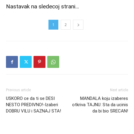
Nastavak na sledecoj strani…
1
2
Previous article
Next article
USKORO ce da ti se DESI
MANDALA koju izaberes
NESTO PREDIVNO!-Izaberi
otkriva TAJNU: Sta da ucinis
DOBRU VILU i SAZNAJ STA!
da bi bio SRECAN!