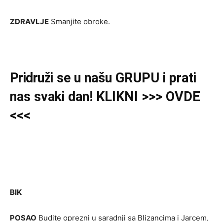
ZDRAVLJE
Smanjite obroke.
Pridruži
se u našu
GRUPU
i prati
nas svaki dan! KLIKNI >>> OVDE
<<<
BIK
POSAO
Budite oprezni u saradnji sa Blizancima i Jarcem,