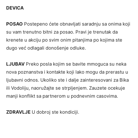
DEVICA
POSAO
Postepeno ćete obnavljati saradnju sa onima koji
su vam trenutno bitni za posao. Pravi je trenutak da
krenete u akciju po svim onim pitanjima po kojima ste
dugo već odlagali donošenje odluke.
LJUBAV
Preko posla kojim se bavite mmoguca su neka
nova poznanstva i kontakte koji lako mogu da prerastu u
ljubavni odnos. Ukoliko ste i dalje zainteresovani za Bika
ili Vodoliju, naoružajte se strpljenjem. Zauzete ocekuje
manji konflikt sa partnerom u podnevnim casovima.
ZDRAVLJE
U dobroj ste kondiciji.