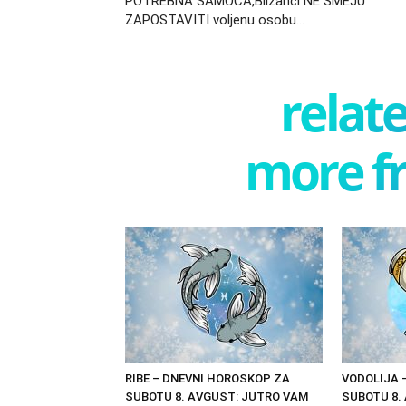
POTREBNA SAMOCA,Blizanci NE SMEJU
ZAPOSTAVITI voljenu osobu…
relate
more f
RIBE – DNEVNI HOROSKOP ZA
VODOLIJA 
SUBOTU 8. AVGUST: JUTRO VAM
SUBOTU 8.