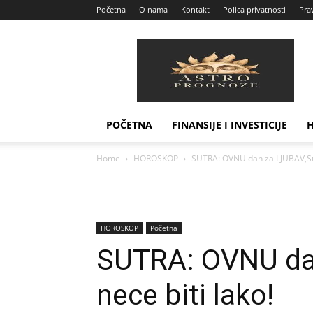
Početna
O nama
Kontakt
Polica privatnosti
Prav
Astro
Prognoze
POČETNA
FINANSIJE I INVESTICIJE
Home
HOROSKOP
SUTRA: OVNU dan za LJUBAV,Stre
HOROSKOP
Početna
SUTRA: OVNU dan
nece biti lako!