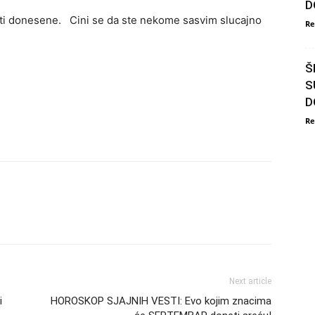
D
ti donesene. Cini se da ste nekome sasvim slucajno
Re
Š
S
D
Re
Next article
i
HOROSKOP SJAJNIH VESTI: Evo kojim znacima