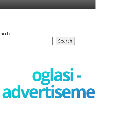
earch
Search
oglasi -
advertisement