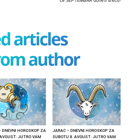
će SEPTEMBAR doneti sreću!
d articles
rom author
– DNEVNI HOROSKOP ZA
JARAC – DNEVNI HOROSKOP ZA
 AVGUST: JUTRO VAM
SUBOTU 8. AVGUST: JUTRO VAM