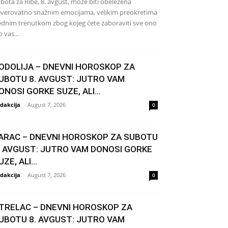
bota za Ribe, 8. avgust, može biti obeležena
verovatno snažnim emocijama, velikim preokretima
jednim trenutkom zbog kojeg ćete zaboraviti sve ono
o vas...
ODOLIJA – DNEVNI HOROSKOP ZA
UBOTU 8. AVGUST: JUTRO VAM
ONOSI GORKE SUZE, ALI...
dakcija
-
August 7, 2026
0
ARAC – DNEVNI HOROSKOP ZA SUBOTU
. AVGUST: JUTRO VAM DONOSI GORKE
UZE, ALI...
dakcija
-
August 7, 2026
0
TRELAC – DNEVNI HOROSKOP ZA
UBOTU 8. AVGUST: JUTRO VAM