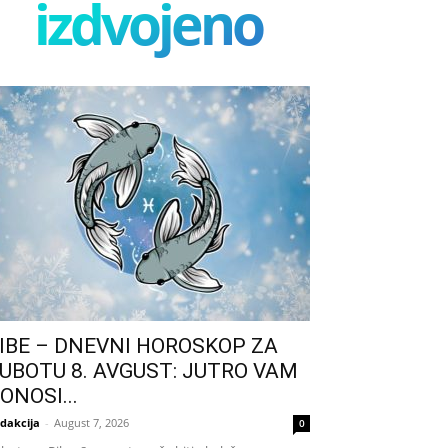
izdvojeno
IBE – DNEVNI HOROSKOP ZA
UBOTU 8. AVGUST: JUTRO VAM
ONOSI...
dakcija
-
August 7, 2026
0