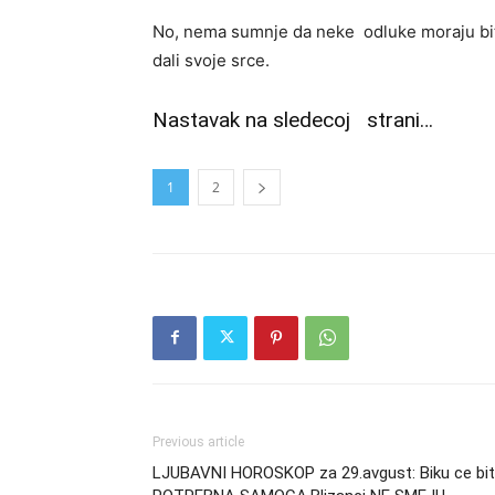
No, nema sumnje da neke odluke moraju bi
dali svoje srce.
Nastavak na sledecoj strani…
1
2
Previous article
LJUBAVNI HOROSKOP za 29.avgust: Biku ce bit