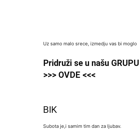
Uz samo malo srece, izmedju vas bi moglo 
Pridruži se u našu GRUP
>>> OVDE <<<
BIK
Subota je,i samim tim dan za ljubav.