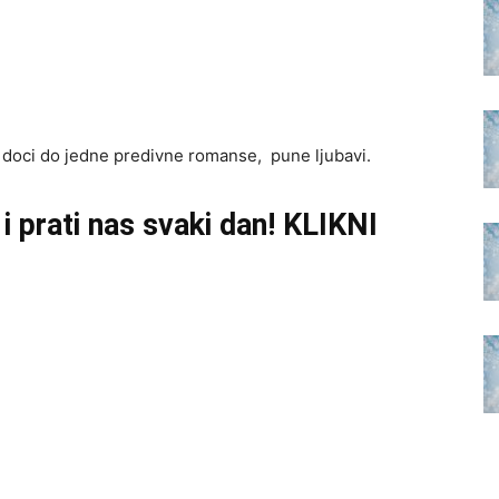
doci do jedne predivne romanse, pune ljubavi.
U
i
prati nas svaki dan! KLIKNI