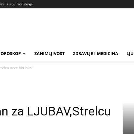
ila i uslovi korištenja
HOROSKOP
ZANIMLJIVOST
ZDRAVLJE I MEDICINA
LJ
lcu nece biti lako!
 za LJUBAV,Strelcu