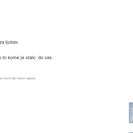
a ljubav.
u to kome je stalo do vas.
se nastavlja nakon oglasa