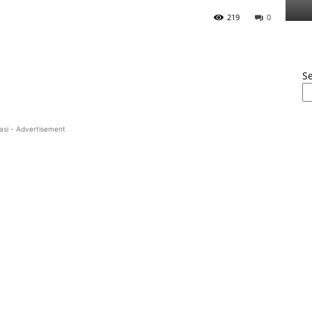
219
0
S
asi - Advertisement