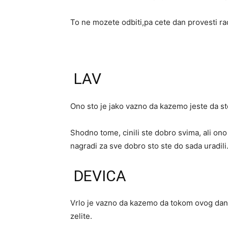
To ne mozete odbiti,pa cete dan provesti ra
LAV
Ono sto je jako vazno da kazemo jeste da s
Shodno tome, cinili ste dobro svima, ali ono
nagradi za sve dobro sto ste do sada uradili
DEVICA
Vrlo je vazno da kazemo da tokom ovog dana 
zelite.