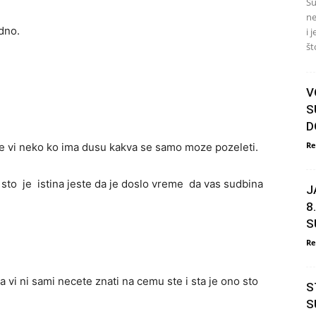
Su
ne
dno.
i 
št
V
S
D
Re
te vi neko ko ima dusu kakva se samo moze pozeleti.
 sto je istina jeste da je doslo vreme da vas sudbina
J
.
8
S
Re
vi ni sami necete znati na cemu ste i sta je ono sto
S
S