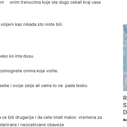
 svim onim trenucima koje ste dugo cekali kraj vase
oljeni kao nikada sto niste bili.
neko ko ima dusu.
pomognete onima koje volite.
sebe i svoje zelje ali vama to ne pada tesko.
R
S
D
da ce biti drugacije i da cete imati maloo vremena za
Re
eplanirane i neocekivane obaveze