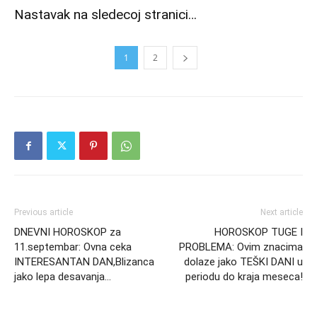
Nastavak na sledecoj stranici…
1
2
Previous article
Next article
DNEVNI HOROSKOP za
HOROSKOP TUGE I
11.septembar: Ovna ceka
PROBLEMA: Ovim znacima
INTERESANTAN DAN,Blizanca
dolaze jako TEŠKI DANI u
jako lepa desavanja…
periodu do kraja meseca!