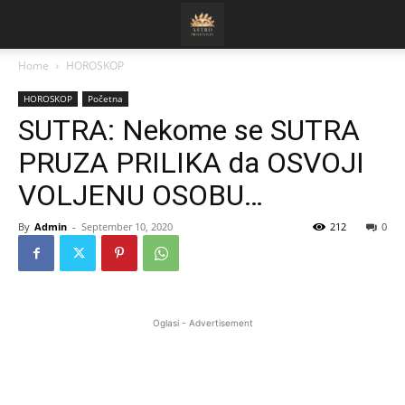
Home
HOROSKOP
HOROSKOP
Početna
SUTRA: Nekome se SUTRA
PRUZA PRILIKA da OSVOJI
VOLJENU OSOBU…
By
Admin
-
September 10, 2020
212
0
Oglasi - Advertisement