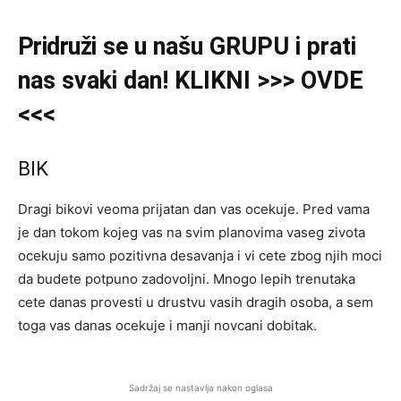
Pridruži
se u našu
GRUPU
i prati
nas svaki dan! KLIKNI >>> OVDE
<<<
BIK
Dragi bikovi veoma prijatan dan vas ocekuje. Pred vama
je dan tokom kojeg vas na svim planovima vaseg zivota
ocekuju samo pozitivna desavanja i vi cete zbog njih moci
da budete potpuno zadovoljni. Mnogo lepih trenutaka
cete danas provesti u drustvu vasih dragih osoba, a sem
toga vas danas ocekuje i manji novcani dobitak.
Sadržaj se nastavlja nakon oglasa