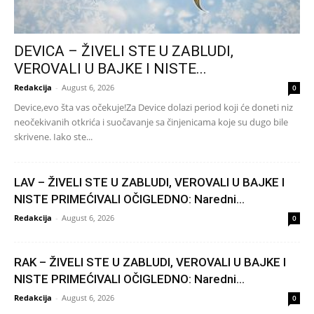
DEVICA – ŽIVELI STE U ZABLUDI,
VEROVALI U BAJKE I NISTE...
Redakcija
-
August 6, 2026
0
Device,evo šta vas očekuje!Za Device dolazi period koji će doneti niz
neočekivanih otkrića i suočavanje sa činjenicama koje su dugo bile
skrivene. Iako ste...
LAV – ŽIVELI STE U ZABLUDI, VEROVALI U BAJKE I
NISTE PRIMEĆIVALI OČIGLEDNO: Naredni...
Redakcija
-
August 6, 2026
0
RAK – ŽIVELI STE U ZABLUDI, VEROVALI U BAJKE I
NISTE PRIMEĆIVALI OČIGLEDNO: Naredni...
Redakcija
-
August 6, 2026
0