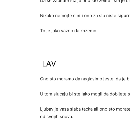
Da se zapitate sta je ono sto zelite i sta j
Nikako nemojte ciniti ono za sta niste sigurn
To je jako vazno da kazemo.
LAV
Ono sto moramo da naglasimo jeste da je b
U tom slucaju bi ste lako mogli da dobijete 
Ljubav je vasa slaba tacka ali ono sto mora
od svojih snova.