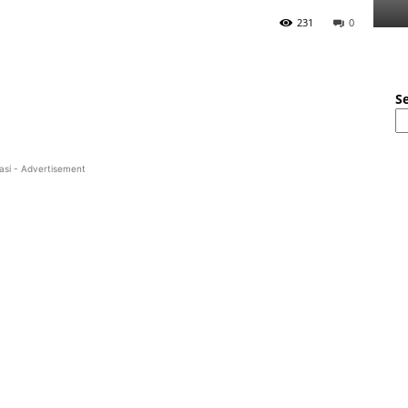
231
0
S
asi - Advertisement