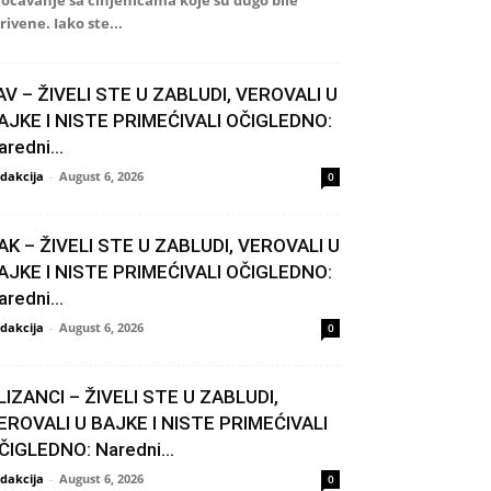
očavanje sa činjenicama koje su dugo bile
rivene. Iako ste...
AV – ŽIVELI STE U ZABLUDI, VEROVALI U
AJKE I NISTE PRIMEĆIVALI OČIGLEDNO:
aredni...
dakcija
-
August 6, 2026
0
AK – ŽIVELI STE U ZABLUDI, VEROVALI U
AJKE I NISTE PRIMEĆIVALI OČIGLEDNO:
aredni...
dakcija
-
August 6, 2026
0
LIZANCI – ŽIVELI STE U ZABLUDI,
EROVALI U BAJKE I NISTE PRIMEĆIVALI
ČIGLEDNO: Naredni...
dakcija
-
August 6, 2026
0