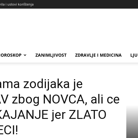
ila i uslovi korištenja
HOROSKOP
ZANIMLJIVOST
ZDRAVLJE I MEDICINA
LJ
 PRODALA LJUBAV zbog NOVCA, ali ce...
ma zodijaka je
 zbog NOVCA, ali ce
KAJANJE jer ZLATO
CI!