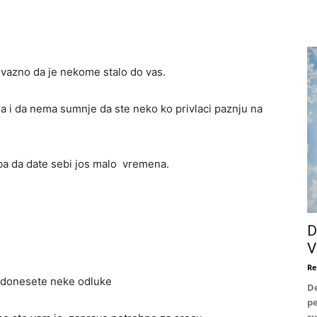
vazno da je nekome stalo do vas.
ma i da nema sumnje da ste neko ko privlaci paznju na
ba da date sebi jos malo vremena.
D
V
Re
 donesete neke odluke
De
pe