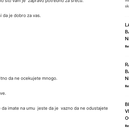
su
e ono sto vam je zapravo potrebno za srecu.
sk
i da je dobro za vas.
L
B
N
Re
R
B
N
itno da ne ocekujete mnogo.
Re
sve.
B
te da imate na umu jeste da je vazno da ne odustajete
V
O
Re