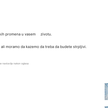
likih promena u vasem zivotu.
e ali moramo da kazemo da treba da budete strpljivi.
se nastavlja nakon oglasa