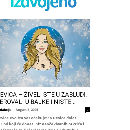
izdvojeno
EVICA – ŽIVELI STE U ZABLUDI,
EROVALI U BAJKE I NISTE...
dakcija
-
August 6, 2026
0
vice,evo šta vas očekuje!Za Device dolazi
riod koji će doneti niz neočekivanih otkrića i