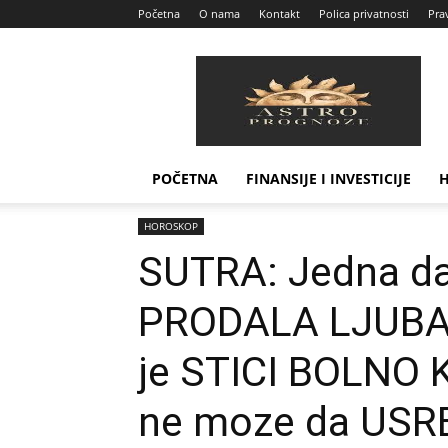
Početna
O nama
Kontakt
Polica privatnosti
Prav
Astro
Prognoze
POČETNA
FINANSIJE I INVESTICIJE
Home
HOROSKOP
SUTRA: Jedna dama zodijaka je
HOROSKOP
SUTRA: Jedna da
PRODALA LJUBAV
je STICI BOLNO 
ne moze da USRE