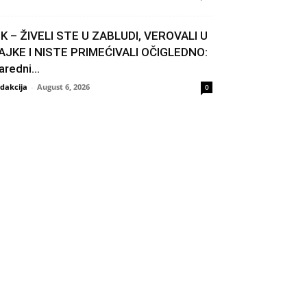
IK – ŽIVELI STE U ZABLUDI, VEROVALI U
AJKE I NISTE PRIMEĆIVALI OČIGLEDNO:
aredni...
dakcija
-
August 6, 2026
0