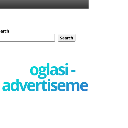
earch
Search
oglasi -
advertisement