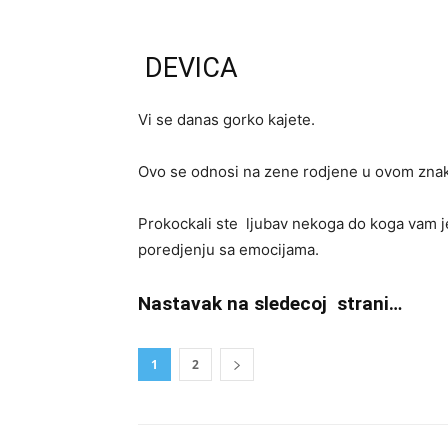
DEVICA
Vi se danas gorko kajete.
Ovo se odnosi na zene rodjene u ovom zna
Prokockali ste ljubav nekoga do koga vam je 
poredjenju sa emocijama.
Nastavak na sledecoj strani…
1
2