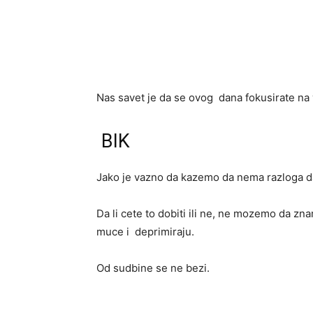
Nas savet je da se ovog dana fokusirate na
BIK
Jako je vazno da kazemo da nema razloga da
Da li cete to dobiti ili ne, ne mozemo da z
muce i deprimiraju.
Od sudbine se ne bezi.