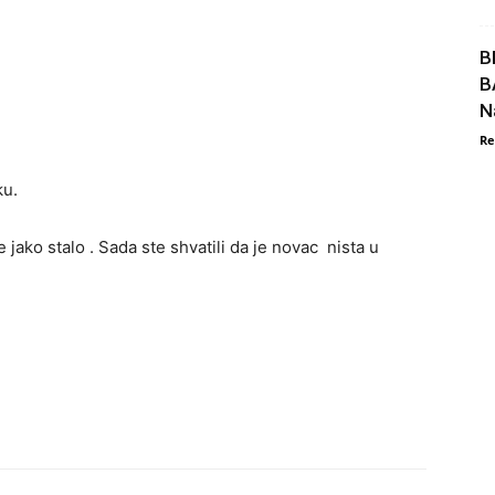
B
B
N
Re
ku.
jako stalo . Sada ste shvatili da je novac nista u