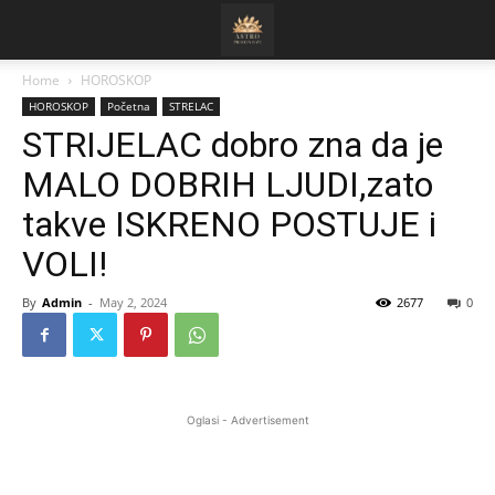
Home
HOROSKOP
HOROSKOP
Početna
STRELAC
STRIJELAC dobro zna da je
MALO DOBRIH LJUDI,zato
takve ISKRENO POSTUJE i
VOLI!
By
Admin
-
May 2, 2024
2677
0
Oglasi - Advertisement