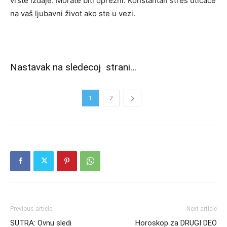
vrste izdaje. Morate biti oprezni. Konstantan stres uticaće
na vaš ljubavni život ako ste u vezi.
Nastavak na sledecoj strani…
1
2
Previous article
Next article
SUTRA: Ovnu sledi
Horoskop za DRUGI DEO