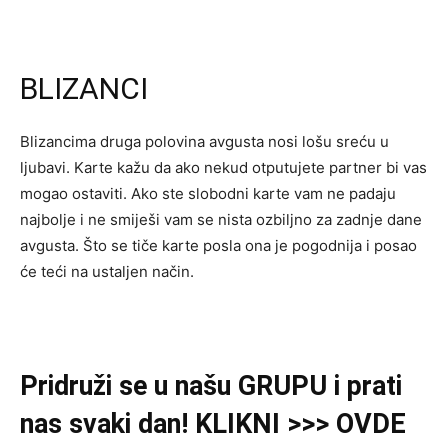
BLIZANCI
Blizancima druga polovina avgusta nosi lošu sreću u
ljubavi. Karte kažu da ako nekud otputujete partner bi vas
mogao ostaviti. Ako ste slobodni karte vam ne padaju
najbolje i ne smiješi vam se nista ozbiljno za zadnje dane
avgusta. Što se tiče karte posla ona je pogodnija i posao
će teći na ustaljen način.
Pridruži se u našu GRUPU
i
prati
nas svaki dan! KLIKNI >>> OVDE