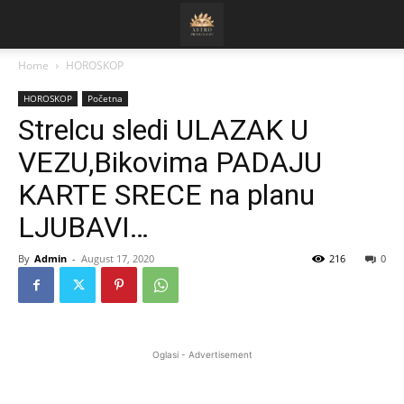
Home
HOROSKOP
HOROSKOP
Početna
Strelcu sledi ULAZAK U
VEZU,Bikovima PADAJU
KARTE SRECE na planu
LJUBAVI…
By
Admin
-
August 17, 2020
216
0
Oglasi - Advertisement