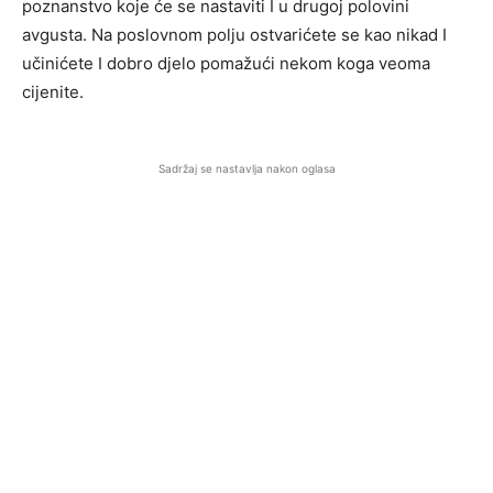
poznanstvo koje će se nastaviti I u drugoj polovini
avgusta. Na poslovnom polju ostvarićete se kao nikad I
učinićete I dobro djelo pomažući nekom koga veoma
cijenite.
Sadržaj se nastavlja nakon oglasa