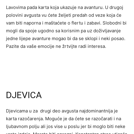
Lavovima pada karta koja ukazuje na avanturu. U drugoj
polovini avgusta vu ćete željeti predah od veze koja će
vam biti naporna i maštaćete o flertu i zabavi. Slobodni bi
mogli da spoje ugodno sa korisnim pa uz doživljavanje
jedne lijepe avanture mogao bi da se sklopi i neki posao.
Pazite da vaše emocije ne žrtvijte radi interesa.
DJEVICA
Djevicama u za drugi deo avgusta najdominantnija je
karta razočarenja. Moguće je da ćete se razočarati i na
ljubavnom polju ali jos vise u poslu jer bi moglo biti neke