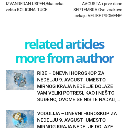
IZVANREDAN USPEH,Bika ceka
AVGUSTA i prve dane
velika KOLICINA TUGE…
SEPTEMBRA:Ove znakove
cekaju VELIKE PROMENE!
related articles
more from author
RIBE – DNEVNI HOROSKOP ZA
NEDELJU 9. AVGUST: UMESTO
MIRNOG KRAJA NEDELJE DOLAZE
VAM VELIKI POTRESI, KAO I NEŠTO
SUĐENO, OVOME SE NISTE NADALI,...
VODOLIJA – DNEVNI HOROSKOP ZA
NEDELJU 9. AVGUST: UMESTO
MIRNOG KRAJA NEDELJE DOLAZE