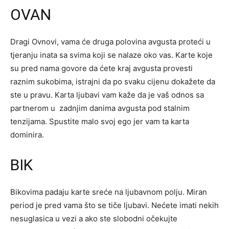
OVAN
Dragi Ovnovi, vama će druga polovina avgusta proteći u
tjeranju inata sa svima koji se nalaze oko vas. Karte koje
su pred nama govore da ćete kraj avgusta provesti
raznim sukobima, istrajni da po svaku cijenu dokažete da
ste u pravu. Karta ljubavi vam kaže da je vaš odnos sa
partnerom u zadnjim danima avgusta pod stalnim
tenzijama. Spustite malo svoj ego jer vam ta karta
dominira.
BIK
Bikovima padaju karte sreće na ljubavnom polju. Miran
period je pred vama što se tiče ljubavi. Nećete imati nekih
nesuglasica u vezi a ako ste slobodni očekujte