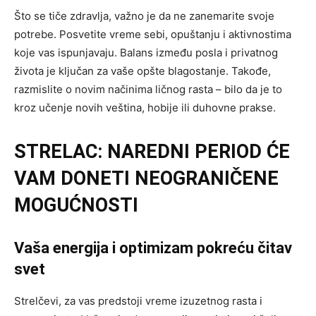
Što se tiče zdravlja, važno je da ne zanemarite svoje
potrebe. Posvetite vreme sebi, opuštanju i aktivnostima
koje vas ispunjavaju. Balans između posla i privatnog
života je ključan za vaše opšte blagostanje. Takođe,
razmislite o novim načinima ličnog rasta – bilo da je to
kroz učenje novih veština, hobije ili duhovne prakse.
STRELAC: NAREDNI PERIOD ĆE
VAM DONETI NEOGRANIČENE
MOGUĆNOSTI
Vaša energija i optimizam pokreću čitav
svet
Strelčevi, za vas predstoji vreme izuzetnog rasta i