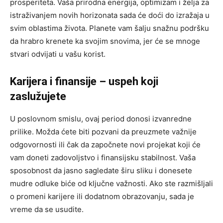
prosperiteta. Vaša prirodna energija, optimizam i želja za
istraživanjem novih horizonata sada će doći do izražaja u
svim oblastima života. Planete vam šalju snažnu podršku
da hrabro krenete ka svojim snovima, jer će se mnoge
stvari odvijati u vašu korist.
Karijera i finansije – uspeh koji
zaslužujete
U poslovnom smislu, ovaj period donosi izvanredne
prilike. Možda ćete biti pozvani da preuzmete važnije
odgovornosti ili čak da započnete novi projekat koji će
vam doneti zadovoljstvo i finansijsku stabilnost. Vaša
sposobnost da jasno sagledate širu sliku i donesete
mudre odluke biće od ključne važnosti. Ako ste razmišljali
o promeni karijere ili dodatnom obrazovanju, sada je
vreme da se usudite.