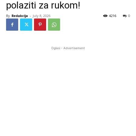
polaziti za rukom!
By
Redakcija
-
July 8, 2026
4216
0
Oglasi - Advertisement