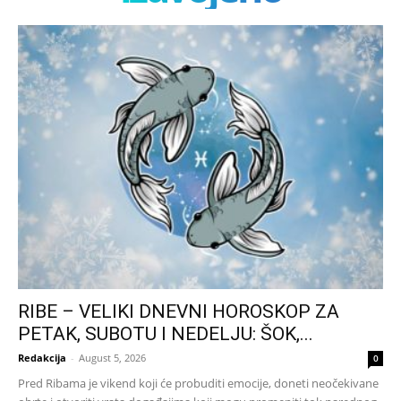
RIBE – VELIKI DNEVNI HOROSKOP ZA
PETAK, SUBOTU I NEDELJU: ŠOK,...
Redakcija
-
August 5, 2026
0
Pred Ribama je vikend koji će probuditi emocije, doneti neočekivane