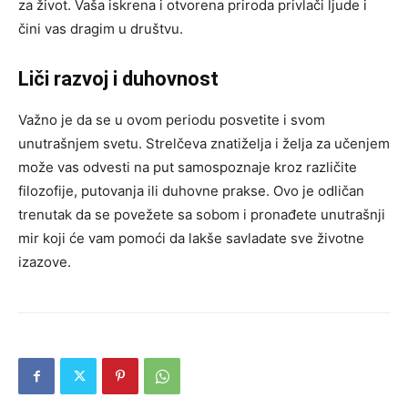
za život. Vaša iskrena i otvorena priroda privlači ljude i
čini vas dragim u društvu.
Liči razvoj i duhovnost
Važno je da se u ovom periodu posvetite i svom
unutrašnjem svetu. Strelčeva znatiželja i želja za učenjem
može vas odvesti na put samospoznaje kroz različite
filozofije, putovanja ili duhovne prakse. Ovo je odličan
trenutak da se povežete sa sobom i pronađete unutrašnji
mir koji će vam pomoći da lakše savladate sve životne
izazove.