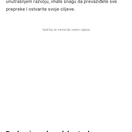
unutrašnjem razvoju, imate snagu da prevaziđete sve
prepreke i ostvarite svoje ciljeve.
Sadržaj se nastavlja nakon oglasa