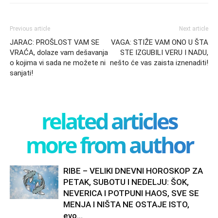
Previous article
Next article
JARAC: PROŠLOST VAM SE
VAGA: STIŽE VAM ONO U ŠTA
VRAĆA, dolaze vam dešavanja
STE IZGUBILI VERU I NADU,
o kojima vi sada ne možete ni
nešto će vas zaista iznenaditi!
sanjati!
related articles
more from author
RIBE – VELIKI DNEVNI HOROSKOP ZA
PETAK, SUBOTU I NEDELJU: ŠOK,
NEVERICA I POTPUNI HAOS, SVE SE
MENJA I NIŠTA NE OSTAJE ISTO,
evo...