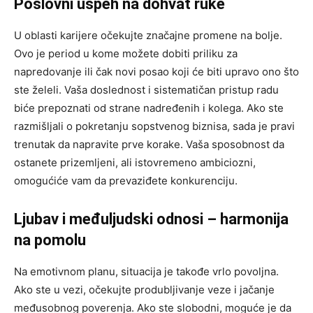
Poslovni uspeh na dohvat ruke
U oblasti karijere očekujte značajne promene na bolje.
Ovo je period u kome možete dobiti priliku za
napredovanje ili čak novi posao koji će biti upravo ono što
ste želeli. Vaša doslednost i sistematičan pristup radu
biće prepoznati od strane nadređenih i kolega. Ako ste
razmišljali o pokretanju sopstvenog biznisa, sada je pravi
trenutak da napravite prve korake. Vaša sposobnost da
ostanete prizemljeni, ali istovremeno ambiciozni,
omogućiće vam da prevaziđete konkurenciju.
Ljubav i međuljudski odnosi – harmonija
na pomolu
Na emotivnom planu, situacija je takođe vrlo povoljna.
Ako ste u vezi, očekujte produbljivanje veze i jačanje
međusobnog poverenja. Ako ste slobodni, moguće je da