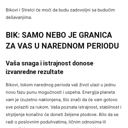
Bikovi i Strelci će moći da budu zadovoljni sa budućim
dešavanjima.
BIK: SAMO NEBO JE GRANICA
ZA VAS U NAREDNOM PERIODU
Vaša snaga i istrajnost donose
izvanredne rezultate
Bikovi, tokom narednog perioda vaš život ulazi u jednu
novu fazu punu mogućnosti i uspeha. Energija planeta
vam je izuzetno naklonjena, što znači da će vam gotovo
sve polaziti za rukom. Vaša poznata istrajnost, stabilnost i
strpljenje konačno će doneti željene plodove. Bilo da se
radi o poslovnim poduhvatima, ličnim odnosima ili