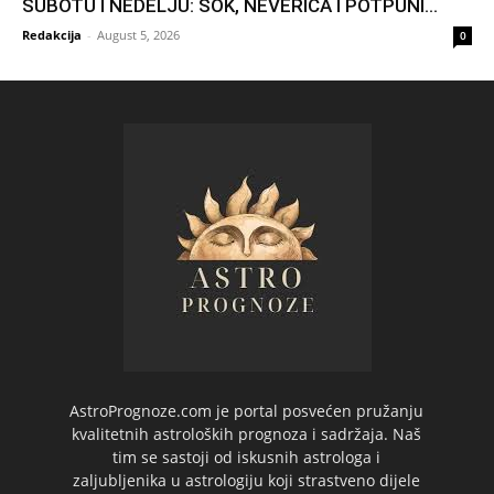
SUBOTU I NEDELJU: ŠOK, NEVERICA I POTPUNI...
Redakcija
-
August 5, 2026
0
AstroPrognoze.com je portal posvećen pružanju
kvalitetnih astroloških prognoza i sadržaja. Naš
tim se sastoji od iskusnih astrologa i
zaljubljenika u astrologiju koji strastveno dijele