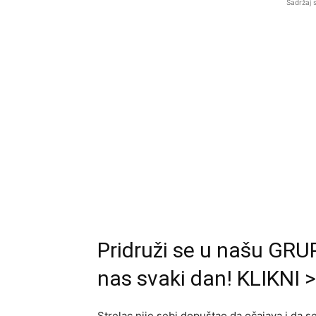
Sadržaj 
Pridruži se u našu GRUP
nas svaki dan! KLIKNI 
Strelac nije sebi dopuštao da očajava i da se 