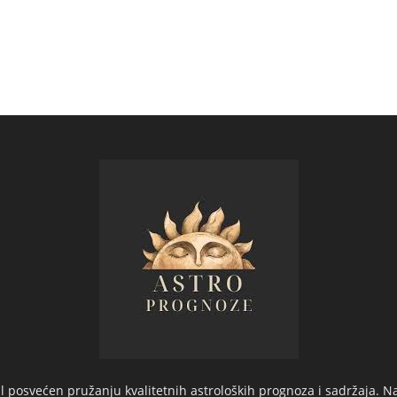
 posvećen pružanju kvalitetnih astroloških prognoza i sadržaja. Na