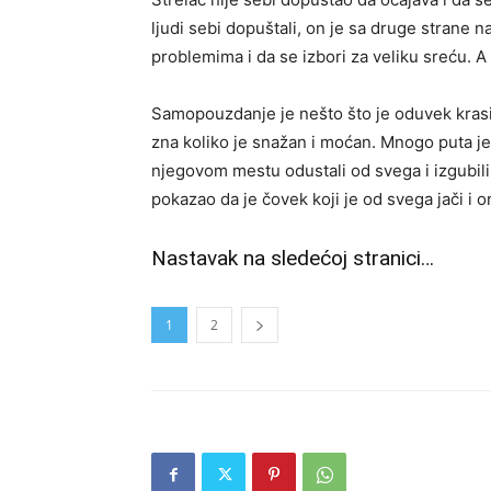
ljudi sebi dopuštali, on je sa druge strane 
problemima i da se izbori za veliku sreću.
Samopouzdanje je nešto što je oduvek krasil
zna koliko je snažan i moćan. Mnogo puta je on
njegovom mestu odustali od svega i izgubili 
pokazao da je čovek koji je od svega jači i o
Nastavak na sledećoj stranici…
1
2