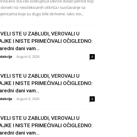
vice,evo šta vas očekuje!Za Device dolazi period koji
 doneti niz neočekivanih otkrića i suočavanje sa
njenicama koje su dugo bile skrivene. Iako ste...
IVELI STE U ZABLUDI, VEROVALI U
AJKE I NISTE PRIMEĆIVALI OČIGLEDNO:
aredni dani vam...
dakcija
-
August 6, 2026
0
IVELI STE U ZABLUDI, VEROVALI U
AJKE I NISTE PRIMEĆIVALI OČIGLEDNO:
aredni dani vam...
dakcija
-
August 6, 2026
0
IVELI STE U ZABLUDI, VEROVALI U
AJKE I NISTE PRIMEĆIVALI OČIGLEDNO:
aredni dani vam...