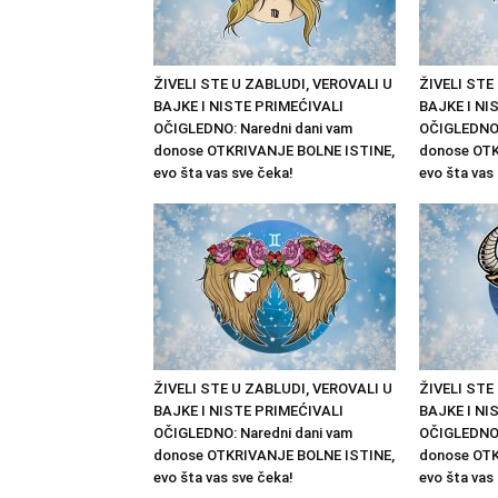
ŽIVELI STE U ZABLUDI, VEROVALI U
ŽIVELI STE
BAJKE I NISTE PRIMEĆIVALI
BAJKE I NI
OČIGLEDNO: Naredni dani vam
OČIGLEDNO:
donose OTKRIVANJE BOLNE ISTINE,
donose OTK
evo šta vas sve čeka!
evo šta vas
ŽIVELI STE U ZABLUDI, VEROVALI U
ŽIVELI STE
BAJKE I NISTE PRIMEĆIVALI
BAJKE I NI
OČIGLEDNO: Naredni dani vam
OČIGLEDNO:
donose OTKRIVANJE BOLNE ISTINE,
donose OTK
evo šta vas sve čeka!
evo šta vas