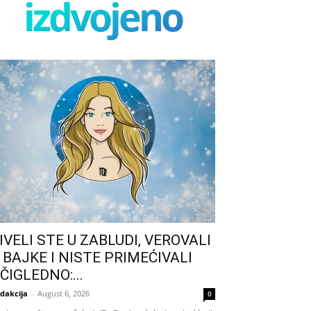
izdvojeno
IVELI STE U ZABLUDI, VEROVALI
 BAJKE I NISTE PRIMEĆIVALI
ČIGLEDNO:...
dakcija
-
August 6, 2026
0