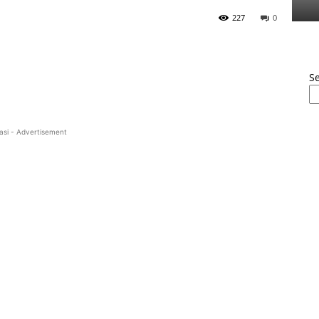
227
0
S
asi - Advertisement