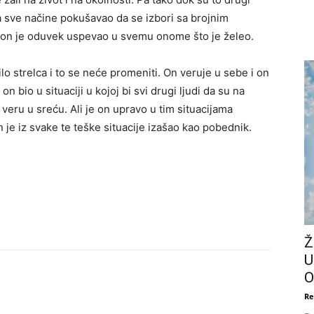
na sve načine pokušavao da se izbori sa brojnim
 A on je oduvek uspevao u svemu onome što je želeo.
o strelca i to se neće promeniti. On veruje u sebe i on
 bio u situaciji u kojoj bi svi drugi ljudi da su na
veru u sreću. Ali je on upravo u tim situacijama
n je iz svake te teške situacije izašao kao pobednik.
Ž
U
O
Re