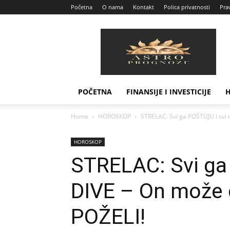
Početna
O nama
Kontakt
Polica privatnosti
Prav
Astro
Prognoze
POČETNA
FINANSIJE I INVESTICIJE
Home
HOROSKOP
STRELAC: Svi ga POŠTUJU i svi 
HOROSKOP
STRELAC: Svi ga
DIVE – On može 
POŽELI!