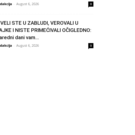
dakcija
-
August 6, 2026
0
IVELI STE U ZABLUDI, VEROVALI U
AJKE I NISTE PRIMEĆIVALI OČIGLEDNO:
aredni dani vam...
dakcija
-
August 6, 2026
0