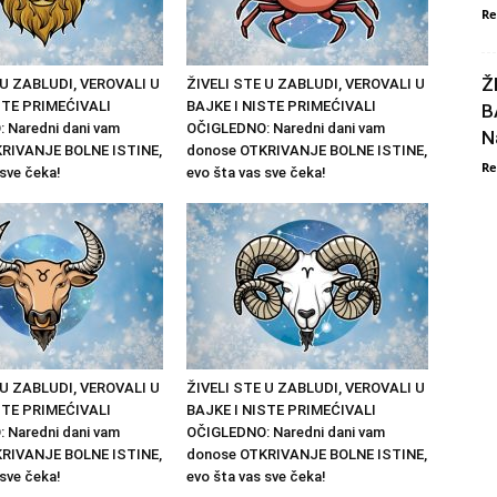
Re
Ž
 U ZABLUDI, VEROVALI U
ŽIVELI STE U ZABLUDI, VEROVALI U
STE PRIMEĆIVALI
BAJKE I NISTE PRIMEĆIVALI
B
 Naredni dani vam
OČIGLEDNO: Naredni dani vam
N
RIVANJE BOLNE ISTINE,
donose OTKRIVANJE BOLNE ISTINE,
Re
 sve čeka!
evo šta vas sve čeka!
 U ZABLUDI, VEROVALI U
ŽIVELI STE U ZABLUDI, VEROVALI U
STE PRIMEĆIVALI
BAJKE I NISTE PRIMEĆIVALI
 Naredni dani vam
OČIGLEDNO: Naredni dani vam
RIVANJE BOLNE ISTINE,
donose OTKRIVANJE BOLNE ISTINE,
 sve čeka!
evo šta vas sve čeka!