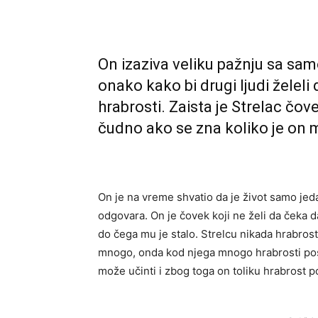
On izaziva veliku pažnju sa s
onako kako bi drugi ljudi želeli
hrabrosti. Zaista je Strelac čov
čudno ako se zna koliko je on 
On je na vreme shvatio da je život samo je
odgovara. On je čovek koji ne želi da čeka 
do čega mu je stalo. Strelcu nikada hrabrost
mnogo, onda kod njega mnogo hrabrosti posto
može učinti i zbog toga on toliku hrabrost p