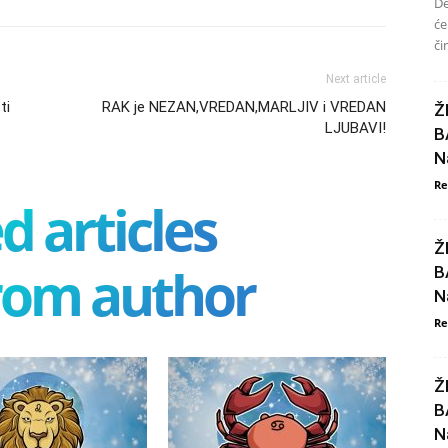
De
će
či
Next article
ti
RAK je NEZAN,VREDAN,MARLJIV i VREDAN
Ž
LJUBAVI!
B
N
Re
d articles
Ž
rom author
B
N
Re
Ž
B
N