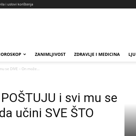
ila i uslovi korištenja
HOROSKOP
ZANIMLJIVOST
ZDRAVLJE I MEDICINA
LJ
mu se DIVE – On može...
 POŠTUJU i svi mu se
da učini SVE ŠTO