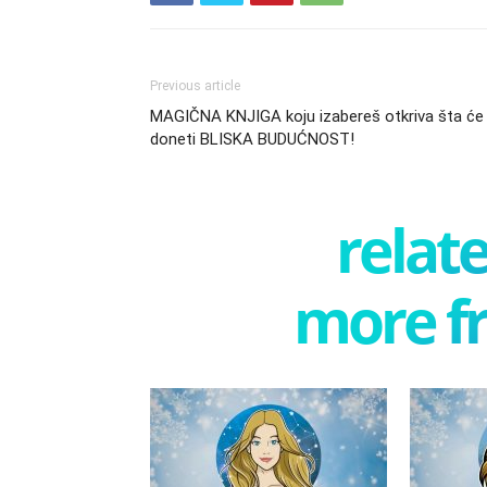
Previous article
MAGIČNA KNJIGA koju izabereš otkriva šta će 
doneti BLISKA BUDUĆNOST!
relate
more f