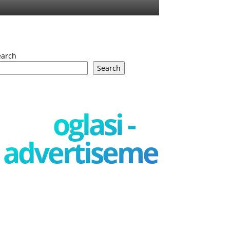
earch
Search
oglasi -
advertisement