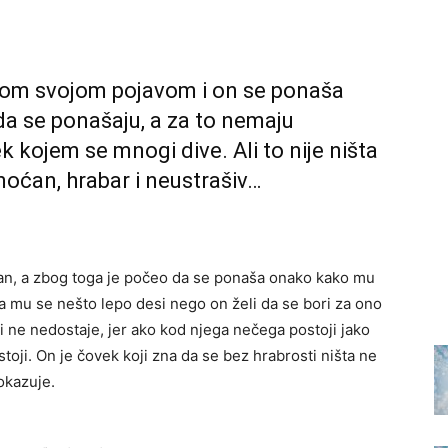
amom svojom pojavom i on se ponaša
 da se ponašaju, a za to nemaju
ek kojem se mnogi dive. Ali to nije ništa
moćan, hrabar i neustrašiv…
dan, a zbog toga je počeo da se ponaša onako kako mu
da mu se nešto lepo desi nego on želi da se bori za ono
i ne nedostaje, jer ako kod njega nečega postoji jako
ji. On je čovek koji zna da se bez hrabrosti ništa ne
okazuje.