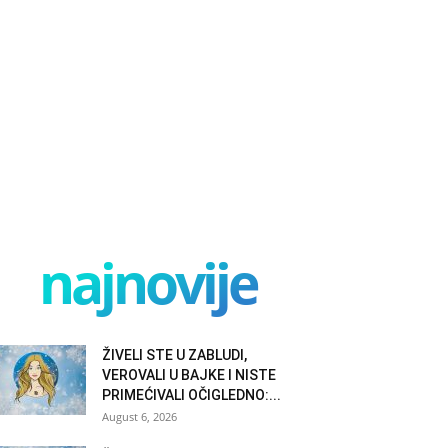
najnovije
ŽIVELI STE U ZABLUDI,
VEROVALI U BAJKE I NISTE
PRIMEĆIVALI OČIGLEDNO:...
August 6, 2026