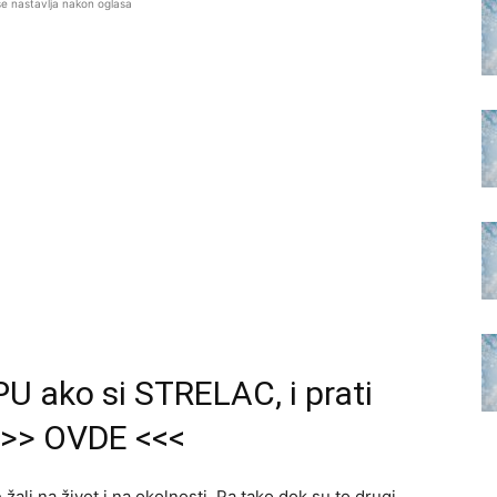
se nastavlja nakon oglasa
U ako si STRELAC, i prati
>>> OVDE <<<
žali na život i na okolnosti. Pa tako dok su to drugi