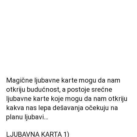
Magične ljubavne karte mogu da nam
otkriju budućnost, a postoje srećne
ljubavne karte koje mogu da nam otkriju
kakva nas lepa dešavanja očekuju na
planu ljubavi…
LJUBAVNA KARTA 1)