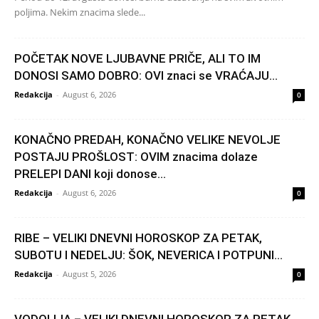
poljima. Nekim znacima slede...
POČETAK NOVE LJUBAVNE PRIČE, ALI TO IM
DONOSI SAMO DOBRO: OVI znaci se VRAĆAJU...
Redakcija
-
August 6, 2026
0
KONAČNO PREDAH, KONAČNO VELIKE NEVOLJE
POSTAJU PROŠLOST: OVIM znacima dolaze
PRELEPI DANI koji donose...
Redakcija
-
August 6, 2026
0
RIBE – VELIKI DNEVNI HOROSKOP ZA PETAK,
SUBOTU I NEDELJU: ŠOK, NEVERICA I POTPUNI...
Redakcija
-
August 5, 2026
0
VODOLIJA – VELIKI DNEVNI HOROSKOP ZA PETAK,