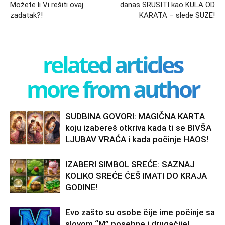
Možete li Vi rešiti ovaj
danas SRUSITI kao KULA OD
zadatak?!
KARATA – slede SUZE!
related articles
more from author
SUDBINA GOVORI: MAGIČNA KARTA
koju izabereš otkriva kada ti se BIVŠA
LJUBAV VRAĆA i kada počinje HAOS!
IZABERI SIMBOL SREĆE: SAZNAJ
KOLIKO SREĆE ĆEŠ IMATI DO KRAJA
GODINE!
Evo zašto su osobe čije ime počinje sa
slovom “M” posebne i drugačije!