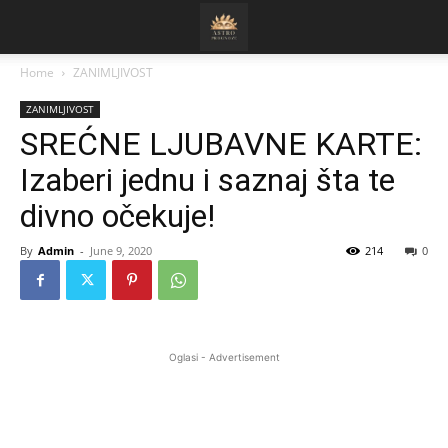
Home
ZANIMLJIVOST
ZANIMLJIVOST
SREĆNE LJUBAVNE KARTE:
Izaberi jednu i saznaj šta te
divno očekuje!
By
Admin
-
June 9, 2020
214
0
Oglasi - Advertisement