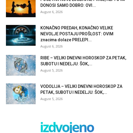
DONOSI SAMO DOBRO: OVI...
August 6, 2026
KONAČNO PREDAH, KONAČNO VELIKE
NEVOLJE POSTAJU PROŠLOST: OVIM
znacima dolaze PRELEPI...
August 6, 2026
RIBE – VELIKI DNEVNI HOROSKOP ZA PETAK,
SUBOTU I NEDELJU: ŠOK,...
August 5, 2026
VODOLIJA – VELIKI DNEVNI HOROSKOP ZA
PETAK, SUBOTU I NEDELJU: ŠOK,...
August 5, 2026
izdvojeno