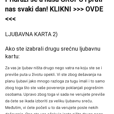
nas svaki dan! KLIKNI >>> OVDE
<<<
LJUBAVNA KARTA 2)
Ako ste izabrali drugu srećnu ljubavnu
kartu:
Za vas je ljubav ništa drugo nego vatra na koju ste se i
previše puta u životu opekli. Vi ste zbog dešavanja na
planu ljubavi jako mnogo razloga za tugu imali i to samo
zbog toga što ste vaše poverenje poklanjali pogrešnim
osobama. Upravo zbog toga vi sada ne verujete previše
da ćete se ikada izboriti za veliku ljubavnu sreću.
Međutim, vi ćete početi u to da verujete posle nekih