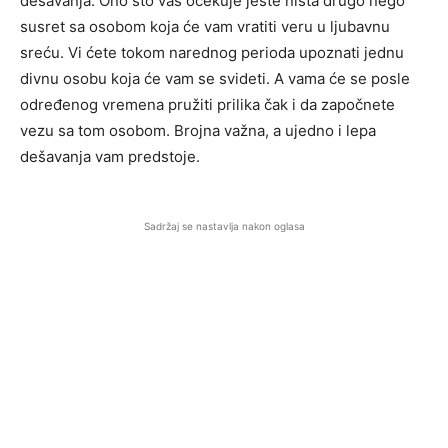
dešavanja. Ono sto vas očekuje jeste ništa drugo nego
susret sa osobom koja će vam vratiti veru u ljubavnu
sreću. Vi ćete tokom narednog perioda upoznati jednu
divnu osobu koja će vam se svideti. A vama će se posle
određenog vremena pružiti prilika čak i da započnete
vezu sa tom osobom. Brojna važna, a ujedno i lepa
dešavanja vam predstoje.
Sadržaj se nastavlja nakon oglasa