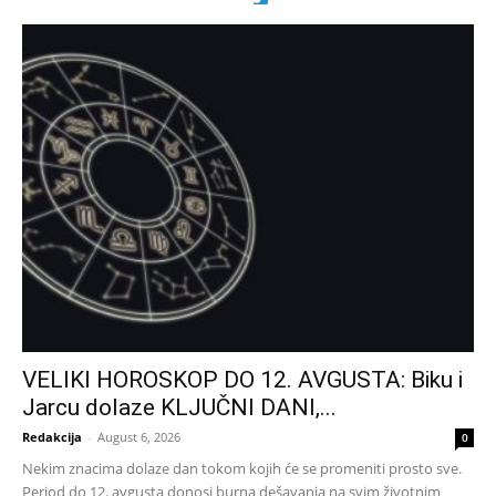
VELIKI HOROSKOP DO 12. AVGUSTA: Biku i
Jarcu dolaze KLJUČNI DANI,...
Redakcija
-
August 6, 2026
0
Nekim znacima dolaze dan tokom kojih će se promeniti prosto sve.
Period do 12. avgusta donosi burna dešavanja na svim životnim