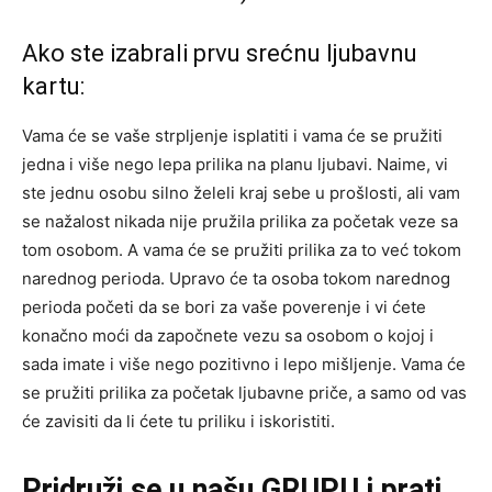
Ako ste izabrali prvu srećnu ljubavnu
kartu:
Vama će se vaše strpljenje isplatiti i vama će se pružiti
jedna i više nego lepa prilika na planu ljubavi. Naime, vi
ste jednu osobu silno želeli kraj sebe u prošlosti, ali vam
se nažalost nikada nije pružila prilika za početak veze sa
tom osobom. A vama će se pružiti prilika za to već tokom
narednog perioda. Upravo će ta osoba tokom narednog
perioda početi da se bori za vaše poverenje i vi ćete
konačno moći da započnete vezu sa osobom o kojoj i
sada imate i više nego pozitivno i lepo mišljenje. Vama će
se pružiti prilika za početak ljubavne priče, a samo od vas
će zavisiti da li ćete tu priliku i iskoristiti.
Pridruži se u našu GRUPU i prati