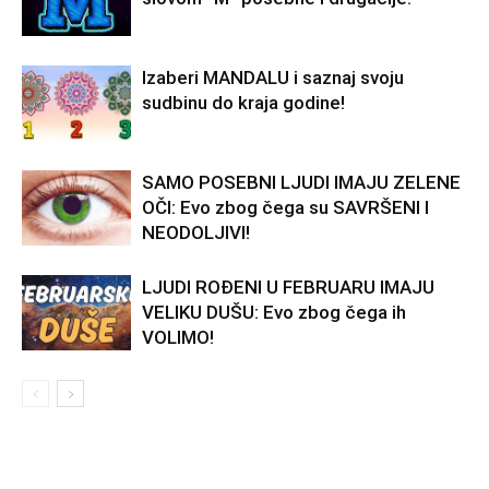
Izaberi MANDALU i saznaj svoju
sudbinu do kraja godine!
SAMO POSEBNI LJUDI IMAJU ZELENE
OČI: Evo zbog čega su SAVRŠENI I
NEODOLJIVI!
LJUDI ROĐENI U FEBRUARU IMAJU
VELIKU DUŠU: Evo zbog čega ih
VOLIMO!