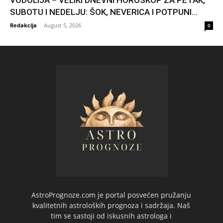
SUBOTU I NEDELJU: ŠOK, NEVERICA I POTPUNI...
Redakcija
-
August 5, 2026
0
AstroPrognoze.com je portal posvećen pružanju
kvalitetnih astroloških prognoza i sadržaja. Naš
tim se sastoji od iskusnih astrologa i