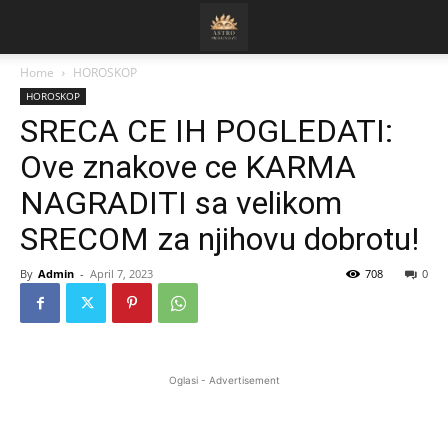
Home
HOROSKOP
HOROSKOP
SRECA CE IH POGLEDATI:
Ove znakove ce KARMA
NAGRADITI sa velikom
SRECOM za njihovu dobrotu!
By
Admin
-
April 7, 2023
708
0
Oglasi - Advertisement