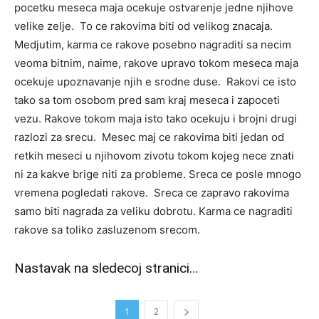
pocetku meseca maja ocekuje ostvarenje jedne njihove
velike zelje. To ce rakovima biti od velikog znacaja.
Medjutim, karma ce rakove posebno nagraditi sa necim
veoma bitnim, naime, rakove upravo tokom meseca maja
ocekuje upoznavanje njih e srodne duse. Rakovi ce isto
tako sa tom osobom pred sam kraj meseca i zapoceti
vezu. Rakove tokom maja isto tako ocekuju i brojni drugi
razlozi za srecu. Mesec maj ce rakovima biti jedan od
retkih meseci u njihovom zivotu tokom kojeg nece znati
ni za kakve brige niti za probleme. Sreca ce posle mnogo
vremena pogledati rakove. Sreca ce zapravo rakovima
samo biti nagrada za veliku dobrotu. Karma ce nagraditi
rakove sa toliko zasluzenom srecom.
Nastavak na sledecoj stranici…
1
2