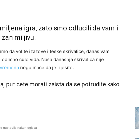
omiljena igra, zato smo odlucili da vam i
zanimiljivu.
amo da volite izazove i teske skrivalice, danas vam
odlicno culo vida. Nasa danasnja skrivalica nije
vremena
nego inace da je rijesite.
j put cete morati zaista da se potrudite kako
se nastavlja nakon oglasa