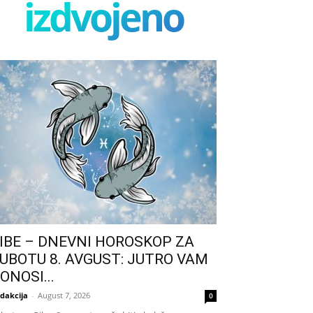
izdvojeno
IBE – DNEVNI HOROSKOP ZA
UBOTU 8. AVGUST: JUTRO VAM
ONOSI...
dakcija
-
August 7, 2026
0