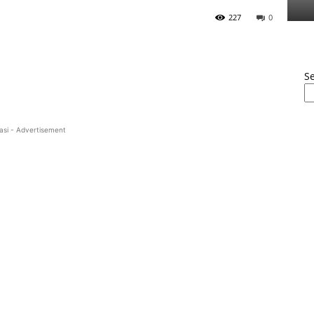
227
0
S
asi - Advertisement