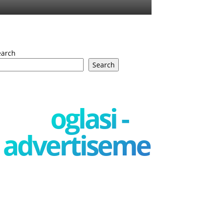
earch
Search
oglasi -
advertisement