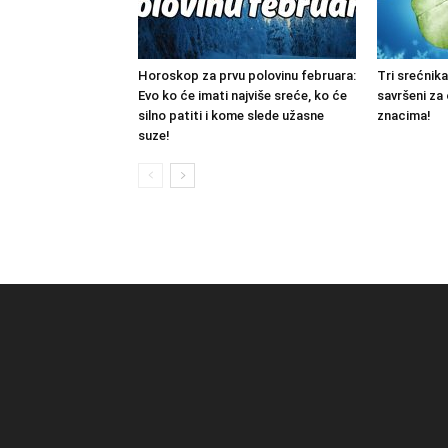
Horoskop za prvu polovinu februara:
Tri srećnika
Evo ko će imati najviše sreće, ko će
savršeni za
silno patiti i kome slede užasne
znacima!
suze!