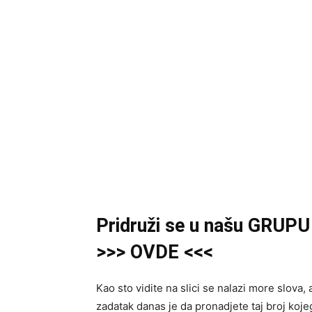
Pridruži
se u našu
GRUP
>>> OVDE <<<
Kao sto vidite na slici se nalazi more slova,
zadatak danas je da pronadjete taj broj koje