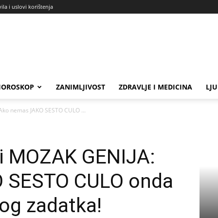
ila i uslovi korištenja
HOROSKOP
ZANIMLJIVOST
ZDRAVLJE I MEDICINA
LJ
ko nemas JAKO SESTO CULO ...
i MOZAK GENIJA:
O SESTO CULO onda
og zadatka!