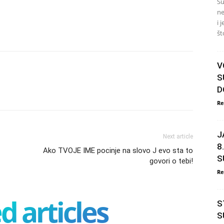
Su
ne
i 
št
V
S
D
Re
J
Next article
8
Ako TVOJE IME pocinje na slovo J evo sta to
S
govori o tebi!
Re
d articles
S
S