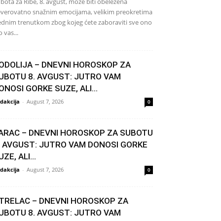
bota za Ribe, 8. avgust, može biti obeležena
verovatno snažnim emocijama, velikim preokretima
jednim trenutkom zbog kojeg ćete zaboraviti sve ono
o vas...
ODOLIJA – DNEVNI HOROSKOP ZA
UBOTU 8. AVGUST: JUTRO VAM
ONOSI GORKE SUZE, ALI...
dakcija
-
August 7, 2026
0
ARAC – DNEVNI HOROSKOP ZA SUBOTU
. AVGUST: JUTRO VAM DONOSI GORKE
UZE, ALI...
dakcija
-
August 7, 2026
0
TRELAC – DNEVNI HOROSKOP ZA
UBOTU 8. AVGUST: JUTRO VAM