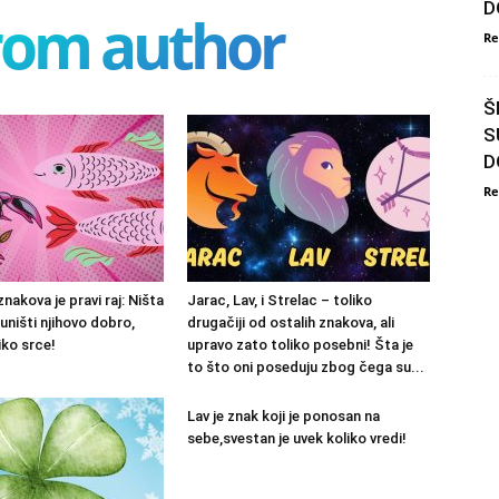
D
rom author
Re
Š
S
D
Re
znakova je pravi raj: Ništa
Jarac, Lav, i Strelac – toliko
uništi njihovo dobro,
drugačiji od ostalih znakova, ali
liko srce!
upravo zato toliko posebni! Šta je
to što oni poseduju zbog čega su...
Lav je znak koji je ponosan na
sebe,svestan je uvek koliko vredi!