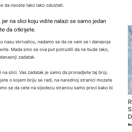
e da necete tako lako odustati.
 jer na slici koju vidite nalazi se samo jedan
te da otkrijete.
ku nasu skrivalicu, nadamo se da ce vam se i danasnja
bavite. Mada smo se ova put potrudili da ne bude lako,
 danasnji zadatak.
 na slici. Vas zadatak je samo da pronadjete taj broj.
jete o kojem briju se radi, na narednoj stranici mozete
amo se da cete na sljedecu stranicu samo preci kako bi
R
S
D
Re