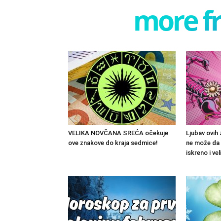
more f
VELIKA NOVČANA SREĆA očekuje
Ljubav ovih 
ove znakove do kraja sedmice!
ne može da 
iskreno i ve