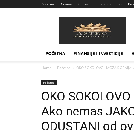
Početna
O nama
Kontakt
Polica privatnosti
Prav
Astro
Prognoze
POČETNA
FINANSIJE I INVESTICIJE
Home
Početna
OKO SOKOLOVO i MOZAK GENIJA: A
Početna
OKO SOKOLOVO 
Ako nemas JAK
ODUSTANI od ov