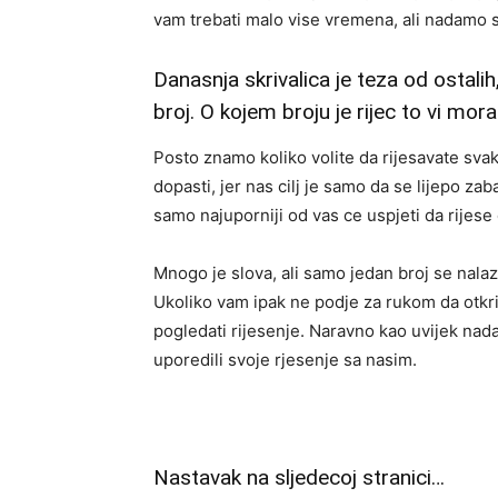
vam trebati malo vise vremena, ali nadamo s
Danasnja skrivalica je teza od ostalih,
broj. O kojem broju je rijec to vi mora
Posto znamo koliko volite da rijesavate sva
dopasti, jer nas cilj je samo da se lijepo za
samo najuporniji od vas ce uspjeti da rijese
Mnogo je slova, ali samo jedan broj se nalazi
Ukoliko vam ipak ne podje za rukom da otkri
pogledati rijesenje. Naravno kao uvijek nad
uporedili svoje rjesenje sa nasim.
Nastavak na sljedecoj stranici…