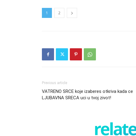
1
2
Previous article
VATRENO SRCE koje izaberes otkriva kada ce
LJUBAVNA SRECA uci u tvoj zivot!
relate