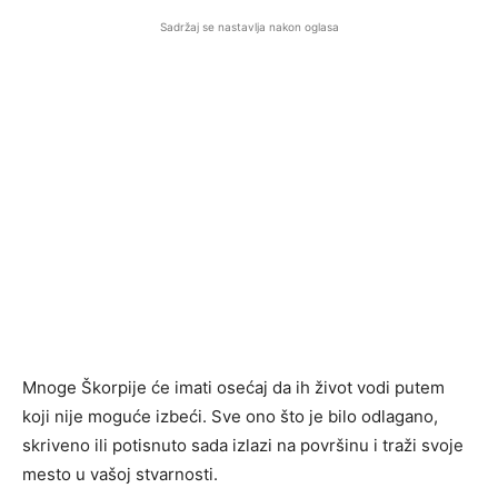
Sadržaj se nastavlja nakon oglasa
Mnoge Škorpije će imati osećaj da ih život vodi putem
koji nije moguće izbeći. Sve ono što je bilo odlagano,
skriveno ili potisnuto sada izlazi na površinu i traži svoje
mesto u vašoj stvarnosti.