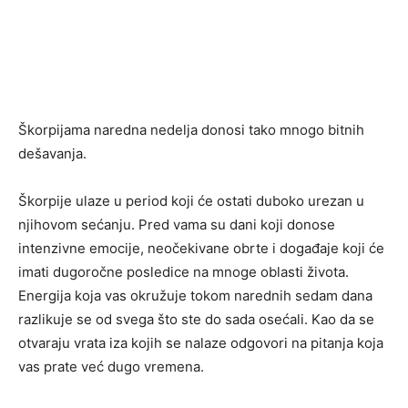
Škorpijama naredna nedelja donosi tako mnogo bitnih
dešavanja.
Škorpije ulaze u period koji će ostati duboko urezan u
njihovom sećanju. Pred vama su dani koji donose
intenzivne emocije, neočekivane obrte i događaje koji će
imati dugoročne posledice na mnoge oblasti života.
Energija koja vas okružuje tokom narednih sedam dana
razlikuje se od svega što ste do sada osećali. Kao da se
otvaraju vrata iza kojih se nalaze odgovori na pitanja koja
vas prate već dugo vremena.