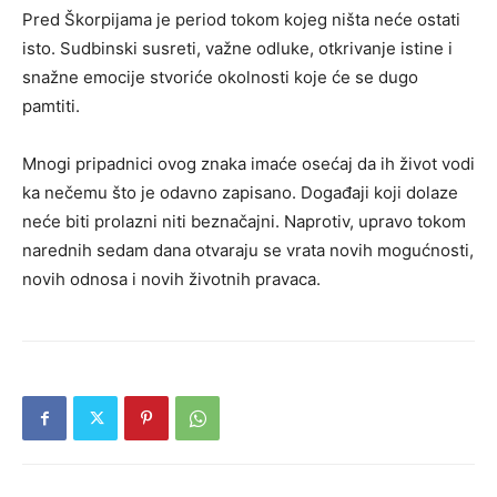
Pred Škorpijama je period tokom kojeg ništa neće ostati
isto. Sudbinski susreti, važne odluke, otkrivanje istine i
snažne emocije stvoriće okolnosti koje će se dugo
pamtiti.
Mnogi pripadnici ovog znaka imaće osećaj da ih život vodi
ka nečemu što je odavno zapisano. Događaji koji dolaze
neće biti prolazni niti beznačajni. Naprotiv, upravo tokom
narednih sedam dana otvaraju se vrata novih mogućnosti,
novih odnosa i novih životnih pravaca.