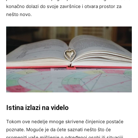
konačno dolazi do svoje završnice i otvara prostor za
nešto novo.
Istina izlazi na videlo
Tokom ove nedelje mnoge skrivene činjenice postaće
poznate. Moguće je da ćete saznati nešto što će
promeniti vaše mišljenje o određenoj osobi ili situaciji.