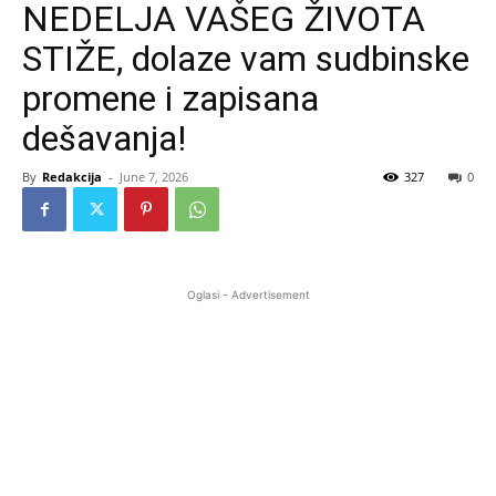
NEDELJA VAŠEG ŽIVOTA
STIŽE, dolaze vam sudbinske
promene i zapisana
dešavanja!
By
Redakcija
-
June 7, 2026
327
0
Oglasi - Advertisement