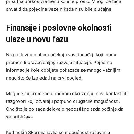
prisutna uprkos vremenu koje je prošlo. Mnogi će tada
shvatiti da pojedine veze nikada nisu bile slučajne.
Finansije i poslovne okolnosti
ulaze u novu fazu
Na poslovnom planu očekuju vas događaji koji mogu
promeniti pravac daljeg razvoja situacije. Pojedine
informacije koje dobijete pokazaće se mnogo važnijim
nego što će izgledati na prvi pogled.
Moguće su promene u radnom okruženju, novi kontakti ili
razgovori koji otvaraju potpuno drugačije mogućnosti.
Ono što je do sada delovalo nedostižno sada počinje da
se približava.
Kod nekih Škorpija javlja se mogućnost rešavanja