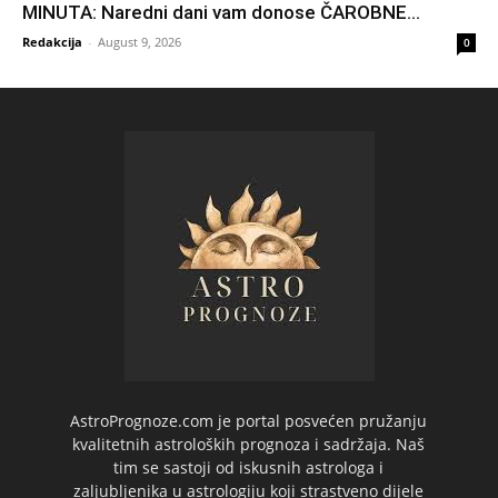
MINUTA: Naredni dani vam donose ČAROBNE...
Redakcija
-
August 9, 2026
0
AstroPrognoze.com je portal posvećen pružanju
kvalitetnih astroloških prognoza i sadržaja. Naš
tim se sastoji od iskusnih astrologa i
zaljubljenika u astrologiju koji strastveno dijele