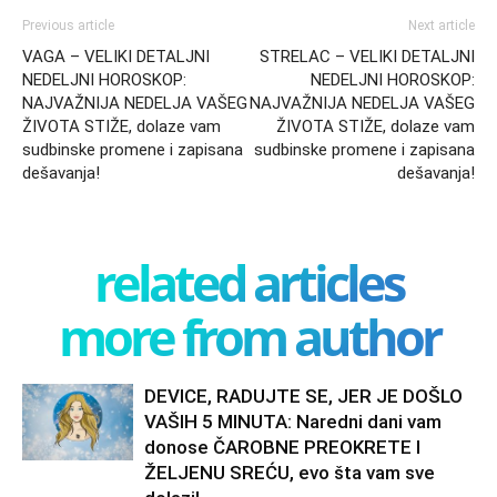
Previous article
Next article
VAGA – VELIKI DETALJNI
STRELAC – VELIKI DETALJNI
NEDELJNI HOROSKOP:
NEDELJNI HOROSKOP:
NAJVAŽNIJA NEDELJA VAŠEG
NAJVAŽNIJA NEDELJA VAŠEG
ŽIVOTA STIŽE, dolaze vam
ŽIVOTA STIŽE, dolaze vam
sudbinske promene i zapisana
sudbinske promene i zapisana
dešavanja!
dešavanja!
related articles
more from author
DEVICE, RADUJTE SE, JER JE DOŠLO
VAŠIH 5 MINUTA: Naredni dani vam
donose ČAROBNE PREOKRETE I
ŽELJENU SREĆU, evo šta vam sve