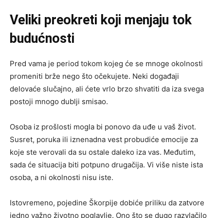
Veliki preokreti koji menjaju tok
budućnosti
Pred vama je period tokom kojeg će se mnoge okolnosti
promeniti brže nego što očekujete. Neki događaji
delovaće slučajno, ali ćete vrlo brzo shvatiti da iza svega
postoji mnogo dublji smisao.
Osoba iz prošlosti mogla bi ponovo da uđe u vaš život.
Susret, poruka ili iznenadna vest probudiće emocije za
koje ste verovali da su ostale daleko iza vas. Međutim,
sada će situacija biti potpuno drugačija. Vi više niste ista
osoba, a ni okolnosti nisu iste.
Istovremeno, pojedine Škorpije dobiće priliku da zatvore
jedno važno životno poglavlje. Ono što se dugo razvlačilo