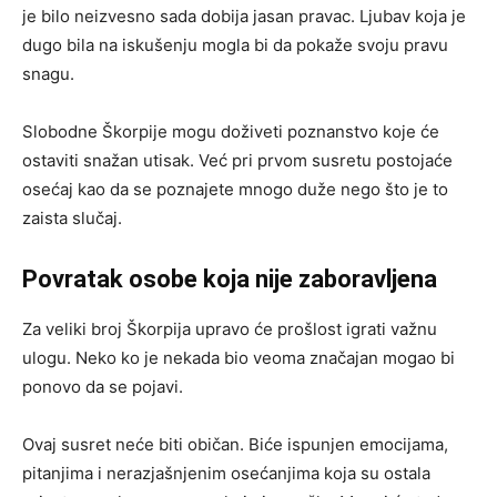
je bilo neizvesno sada dobija jasan pravac. Ljubav koja je
dugo bila na iskušenju mogla bi da pokaže svoju pravu
snagu.
Slobodne Škorpije mogu doživeti poznanstvo koje će
ostaviti snažan utisak. Već pri prvom susretu postojaće
osećaj kao da se poznajete mnogo duže nego što je to
zaista slučaj.
Povratak osobe koja nije zaboravljena
Za veliki broj Škorpija upravo će prošlost igrati važnu
ulogu. Neko ko je nekada bio veoma značajan mogao bi
ponovo da se pojavi.
Ovaj susret neće biti običan. Biće ispunjen emocijama,
pitanjima i nerazjašnjenim osećanjima koja su ostala