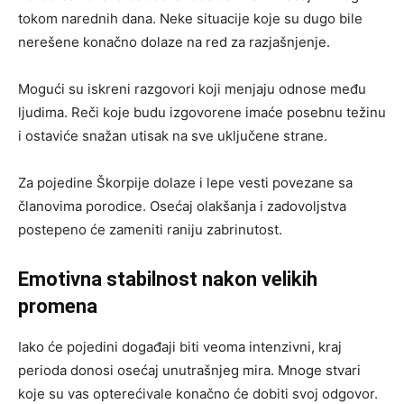
tokom narednih dana. Neke situacije koje su dugo bile
nerešene konačno dolaze na red za razjašnjenje.
Mogući su iskreni razgovori koji menjaju odnose među
ljudima. Reči koje budu izgovorene imaće posebnu težinu
i ostaviće snažan utisak na sve uključene strane.
Za pojedine Škorpije dolaze i lepe vesti povezane sa
članovima porodice. Osećaj olakšanja i zadovoljstva
postepeno će zameniti raniju zabrinutost.
Emotivna stabilnost nakon velikih
promena
Iako će pojedini događaji biti veoma intenzivni, kraj
perioda donosi osećaj unutrašnjeg mira. Mnoge stvari
koje su vas opterećivale konačno će dobiti svoj odgovor.