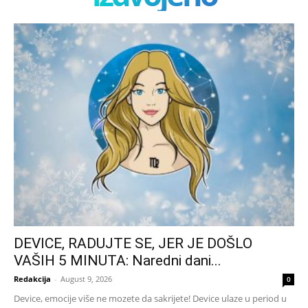
DEVICE, RADUJTE SE, JER JE DOŠLO
VAŠIH 5 MINUTA: Naredni dani...
Redakcija
-
August 9, 2026
0
Device, emocije više ne mozete da sakrijete! Device ulaze u period u