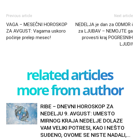
Previous article
Next article
VAGA – MESEČNI HOROSKOP
NEDELJA je dan za ODMOR i
ZA AVGUST: Vagama uskoro
za LJUBAV – NEMOJTE ga
počinje prelep mesec!
provesti kraj POGRESNIH
LJUDI!
related articles
more from author
RIBE – DNEVNI HOROSKOP ZA
NEDELJU 9. AVGUST: UMESTO
MIRNOG KRAJA NEDELJE DOLAZE
VAM VELIKI POTRESI, KAO I NEŠTO
SUĐENO, OVOME SE NISTE NADALI,...