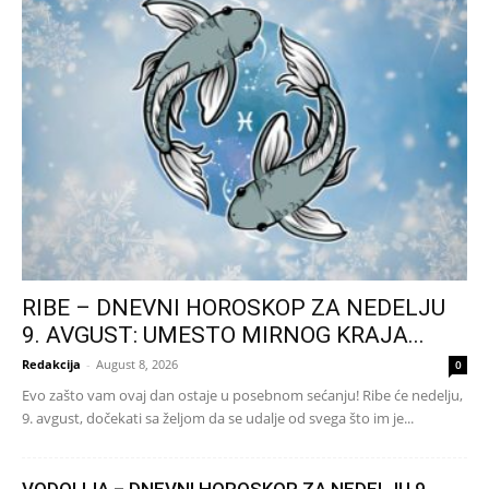
RIBE – DNEVNI HOROSKOP ZA NEDELJU
9. AVGUST: UMESTO MIRNOG KRAJA...
Redakcija
-
August 8, 2026
0
Evo zašto vam ovaj dan ostaje u posebnom sećanju! Ribe će nedelju,
9. avgust, dočekati sa željom da se udalje od svega što im je...
VODOLIJA – DNEVNI HOROSKOP ZA NEDELJU 9.