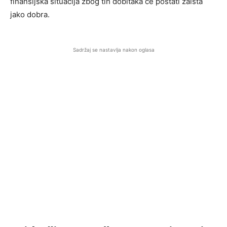
finansijska situacija zbog tih dobitaka će postati zaista
jako dobra.
Sadržaj se nastavlja nakon oglasa