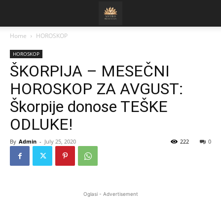
Home
HOROSKOP
HOROSKOP
ŠKORPIJA – MESEČNI
HOROSKOP ZA AVGUST:
Škorpije donose TEŠKE
ODLUKE!
By
Admin
-
July 25, 2020
222
0
Oglasi - Advertisement