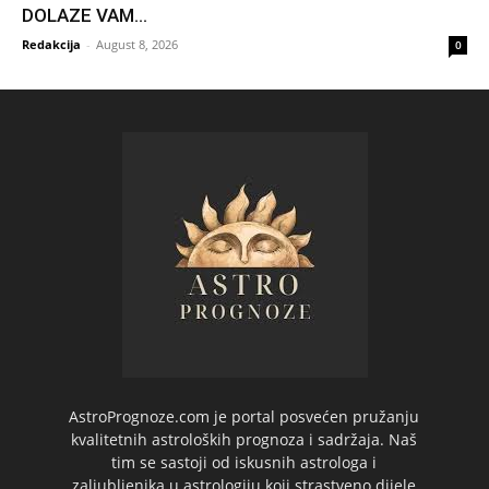
DOLAZE VAM...
Redakcija
-
August 8, 2026
0
AstroPrognoze.com je portal posvećen pružanju
kvalitetnih astroloških prognoza i sadržaja. Naš
tim se sastoji od iskusnih astrologa i
zaljubljenika u astrologiju koji strastveno dijele