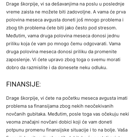
Drage škorpije, vi sa dešavanjima na poslu u poslednje
vreme zaista ne možete biti zadovoljne. A vama će prva
polovina meseca avgusta doneti još mnogo problema i
zbog tih problema ćete biti jako često pod stresom.
Međutim, vama druga polovina meseca donosi jednu
priliku koja će vam po mnogo čemu odgovarati. Vama
druga polovina meseca donosi priliku da promenite
zaposlenje. Vi ćete upravo zbog toga o svemu morati
dobro da razmislite i da donesete neku odluku.
FINANSIJE:
Drage škorpije, vi ćete na početku meseca avgusta imati
problema sa finansijama zbog nekih neočekivanih
novčanih gubitaka. Međutim, posle toga vas očekuju neki
veoma značajni novčani dobici koji će vam doneti
potpunu promenu finansijske situacije i to na bolje. Vaša