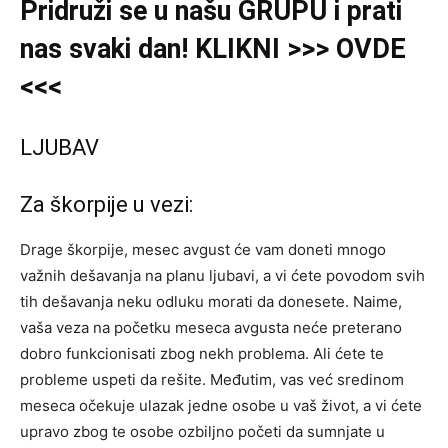
Pridruži se u našu GRUPU i prati
nas svaki dan! KLIKNI >>> OVDE
<<<
LJUBAV
Za škorpije u vezi:
Drage škorpije, mesec avgust će vam doneti mnogo
važnih dešavanja na planu ljubavi, a vi ćete povodom svih
tih dešavanja neku odluku morati da donesete. Naime,
vaša veza na početku meseca avgusta neće preterano
dobro funkcionisati zbog nekh problema. Ali ćete te
probleme uspeti da rešite. Međutim, vas već sredinom
meseca očekuje ulazak jedne osobe u vaš život, a vi ćete
upravo zbog te osobe ozbiljno početi da sumnjate u