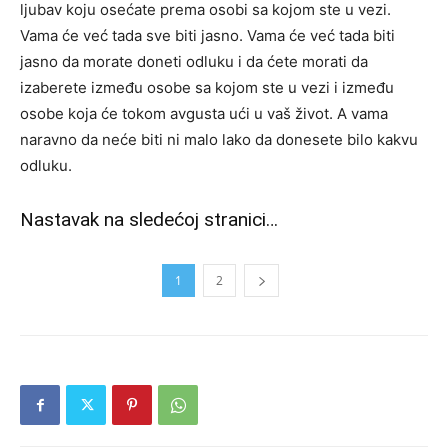
ljubav koju osećate prema osobi sa kojom ste u vezi.
Vama će već tada sve biti jasno. Vama će već tada biti
jasno da morate doneti odluku i da ćete morati da
izaberete između osobe sa kojom ste u vezi i između
osobe koja će tokom avgusta ući u vaš život. A vama
naravno da neće biti ni malo lako da donesete bilo kakvu
odluku.
Nastavak na sledećoj stranici…
1
2