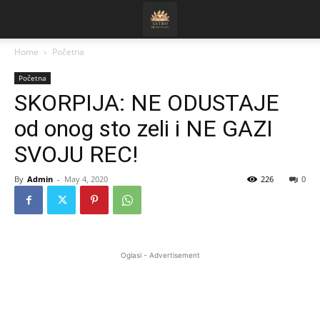
Home
Početna
Početna
SKORPIJA: NE ODUSTAJE
od onog sto zeli i NE GAZI
SVOJU REC!
By
Admin
-
May 4, 2020
226
0
Oglasi - Advertisement