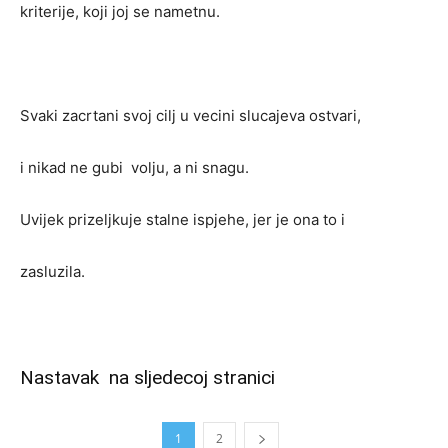
kriterije, koji joj se nametnu.
Svaki zacrtani svoj cilj u vecini slucajeva ostvari,
i nikad ne gubi volju, a ni snagu.
Uvijek prizeljkuje stalne ispjehe, jer je ona to i
zasluzila.
Nastavak na sljedecoj stranici
1
2