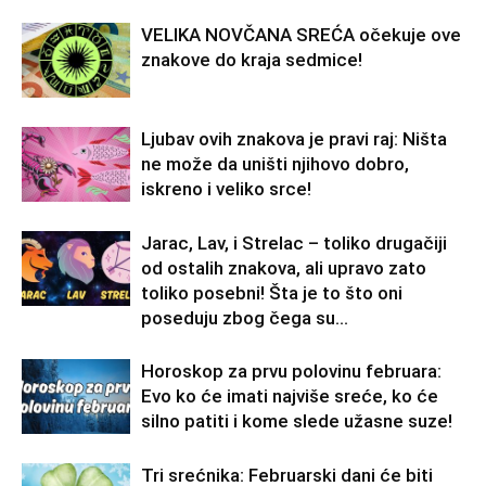
VELIKA NOVČANA SREĆA očekuje ove
znakove do kraja sedmice!
Ljubav ovih znakova je pravi raj: Ništa
ne može da uništi njihovo dobro,
iskreno i veliko srce!
Jarac, Lav, i Strelac – toliko drugačiji
od ostalih znakova, ali upravo zato
toliko posebni! Šta je to što oni
poseduju zbog čega su...
Horoskop za prvu polovinu februara:
Evo ko će imati najviše sreće, ko će
silno patiti i kome slede užasne suze!
Tri srećnika: Februarski dani će biti