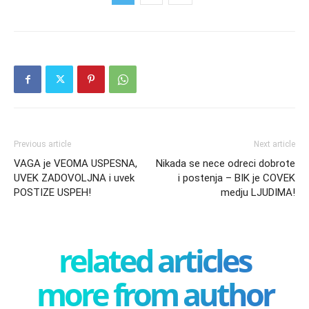
Previous article
Next article
VAGA je VEOMA USPESNA,
Nikada se nece odreci dobrote
UVEK ZADOVOLJNA i uvek
i postenja – BIK je COVEK
POSTIZE USPEH!
medju LJUDIMA!
related articles
more from author