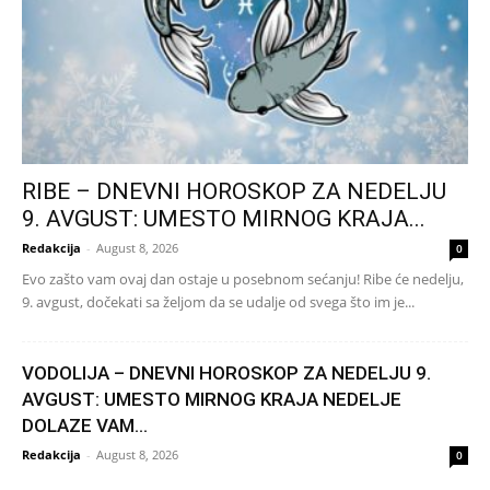
RIBE – DNEVNI HOROSKOP ZA NEDELJU
9. AVGUST: UMESTO MIRNOG KRAJA...
Redakcija
-
August 8, 2026
0
Evo zašto vam ovaj dan ostaje u posebnom sećanju! Ribe će nedelju,
9. avgust, dočekati sa željom da se udalje od svega što im je...
VODOLIJA – DNEVNI HOROSKOP ZA NEDELJU 9.
AVGUST: UMESTO MIRNOG KRAJA NEDELJE
DOLAZE VAM...
Redakcija
-
August 8, 2026
0