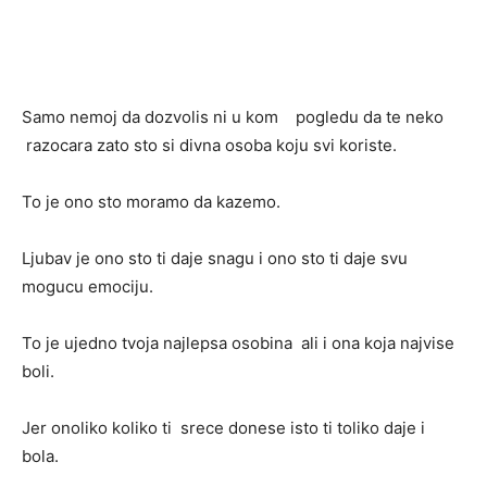
Samo nemoj da dozvolis ni u kom pogledu da te neko
razocara zato sto si divna osoba koju svi koriste.
To je ono sto moramo da kazemo.
Ljubav je ono sto ti daje snagu i ono sto ti daje svu
mogucu emociju.
To je ujedno tvoja najlepsa osobina ali i ona koja najvise
boli.
Jer onoliko koliko ti srece donese isto ti toliko daje i
bola.