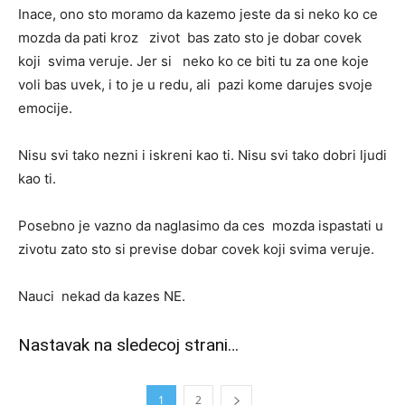
Inace, ono sto moramo da kazemo jeste da si neko ko ce
mozda da pati kroz zivot bas zato sto je dobar covek
koji svima veruje. Jer si neko ko ce biti tu za one koje
voli bas uvek, i to je u redu, ali pazi kome darujes svoje
emocije.
Nisu svi tako nezni i iskreni kao ti. Nisu svi tako dobri ljudi
kao ti.
Posebno je vazno da naglasimo da ces mozda ispastati u
zivotu zato sto si previse dobar covek koji svima veruje.
Nauci nekad da kazes NE.
Nastavak na sledecoj strani…
1
2