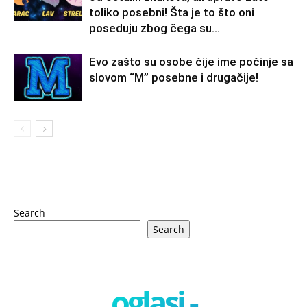
toliko posebni! Šta je to što oni
poseduju zbog čega su...
Evo zašto su osobe čije ime počinje sa
slovom “M” posebne i drugačije!
Search
Search
oglasi -