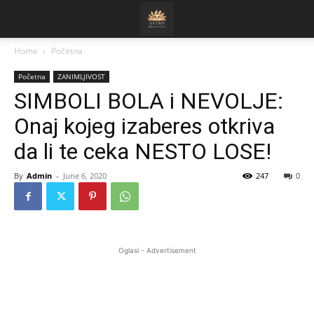
Home
Početna
Početna
ZANIMLJIVOST
SIMBOLI BOLA i NEVOLJE:
Onaj kojeg izaberes otkriva
da li te ceka NESTO LOSE!
By
Admin
-
June 6, 2020
247
0
Oglasi - Advertisement