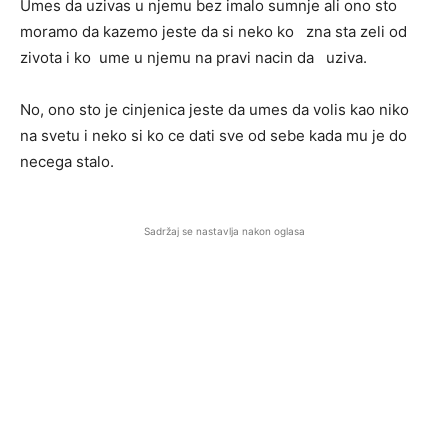
Umes da uzivas u njemu bez imalo sumnje ali ono sto
moramo da kazemo jeste da si neko ko zna sta zeli od
zivota i ko ume u njemu na pravi nacin da uziva.
No, ono sto je cinjenica jeste da umes da volis kao niko
na svetu i neko si ko ce dati sve od sebe kada mu je do
necega stalo.
Sadržaj se nastavlja nakon oglasa