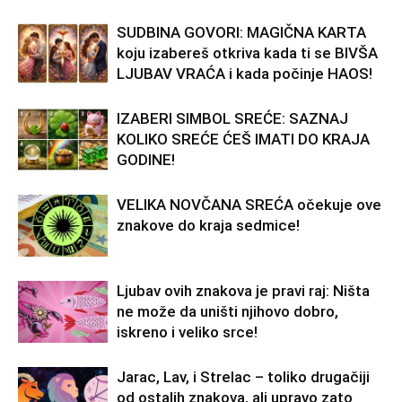
SUDBINA GOVORI: MAGIČNA KARTA
koju izabereš otkriva kada ti se BIVŠA
LJUBAV VRAĆA i kada počinje HAOS!
IZABERI SIMBOL SREĆE: SAZNAJ
KOLIKO SREĆE ĆEŠ IMATI DO KRAJA
GODINE!
VELIKA NOVČANA SREĆA očekuje ove
znakove do kraja sedmice!
Ljubav ovih znakova je pravi raj: Ništa
ne može da uništi njihovo dobro,
iskreno i veliko srce!
Jarac, Lav, i Strelac – toliko drugačiji
od ostalih znakova, ali upravo zato