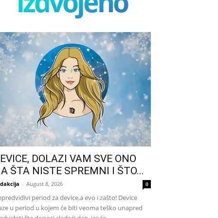
izdvojeno
EVICE, DOLAZI VAM SVE ONO
A ŠTA NISTE SPREMNI I ŠTO...
dakcija
-
August 8, 2026
0
predvidivi period za device,a evo i zašto! Device
aze u period u kojem će biti veoma teško unapred