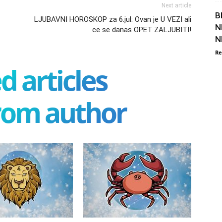
Next article
B
LJUBAVNI HOROSKOP za 6.jul: Ovan je U VEZI ali
N
ce se danas OPET ZALJUBITI!
N
Re
d articles
rom author