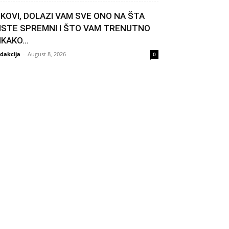
IKOVI, DOLAZI VAM SVE ONO NA ŠTA
ISTE SPREMNI I ŠTO VAM TRENUTNO
IKAKO...
dakcija
-
August 8, 2026
0