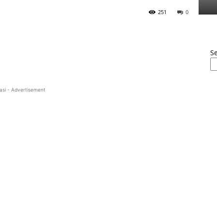
251
0
S
asi - Advertisement