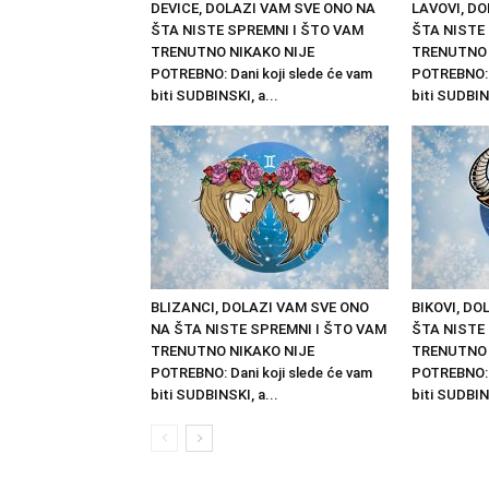
DEVICE, DOLAZI VAM SVE ONO NA
LAVOVI, D
ŠTA NISTE SPREMNI I ŠTO VAM
ŠTA NISTE
TRENUTNO NIKAKO NIJE
TRENUTNO 
POTREBNO: Dani koji slede će vam
POTREBNO: D
biti SUDBINSKI, a...
biti SUDBINS
BLIZANCI, DOLAZI VAM SVE ONO
BIKOVI, DO
NA ŠTA NISTE SPREMNI I ŠTO VAM
ŠTA NISTE
TRENUTNO NIKAKO NIJE
TRENUTNO 
POTREBNO: Dani koji slede će vam
POTREBNO: D
biti SUDBINSKI, a...
biti SUDBINS