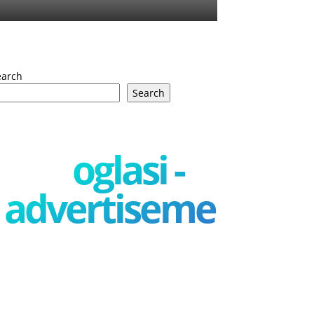
earch
Search
oglasi -
advertisement