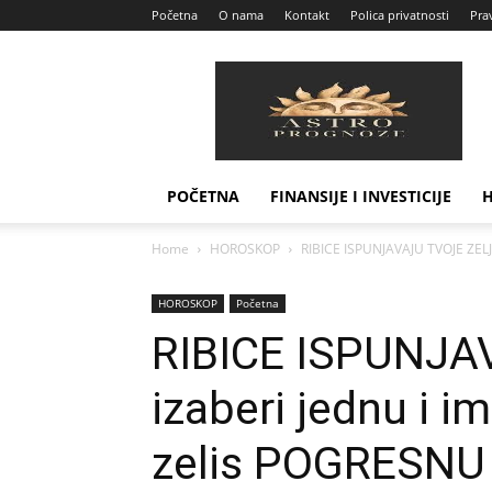
Početna
O nama
Kontakt
Polica privatnosti
Prav
Astro
Prognoze
POČETNA
FINANSIJE I INVESTICIJE
Home
HOROSKOP
RIBICE ISPUNJAVAJU TVOJE ZELJE 
HOROSKOP
Početna
RIBICE ISPUNJA
izaberi jednu i 
zelis POGRESNU