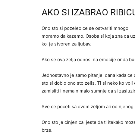
AKO SI IZABRAO RIBI
Ono sto si pozeleo ce se ostvariti mnogo 
moramo da kazemo. Osoba si koja zna da uz
ko je stvoren za ljubav.
Ako se ova zelja odnosi na emocije onda budi
Jednostavno je samo pitanje dana kada ce 
sto si dobio ono sto zelis. Ti si neko ko vo
zamisliti i nema nimalo sumnje da si zasluzio
Sve ce poceti sa ovom zeljom ali od njenog o
Ono sto je cinjenica jeste da ti itekako moz
brze.