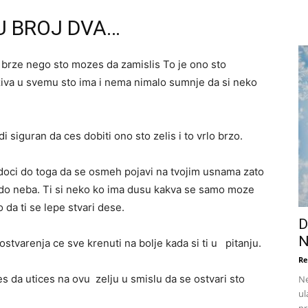
CU BROJ DVA…
brze nego sto mozes da zamislis To je ono sto
iva u svemu sto ima i nema nimalo sumnje da si neko
 siguran da ces dobiti ono sto zelis i to vrlo brzo.
doci do toga da se osmeh pojavi na tvojim usnama zato
li do neba. Ti si neko ko ima dusu kakva se samo moze
 da ti se lepe stvari dese.
D
N
stvarenja ce sve krenuti na bolje kada si ti u pitanju.
Re
es da utices na ovu zelju u smislu da se ostvari sto
Ne
ul