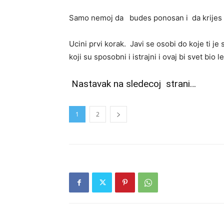
Samo nemoj da budes ponosan i da krijes 
Ucini prvi korak. Javi se osobi do koje ti je s
koji su sposobni i istrajni i ovaj bi svet bio 
Nastavak na sledecoj strani…
1
2