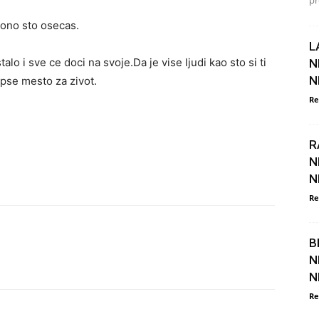
pr
ono sto osecas.
L
talo i sve ce doci na svoje.Da je vise ljudi kao sto si ti
N
N
lepse mesto za zivot.
Re
R
N
N
Re
B
N
N
Re