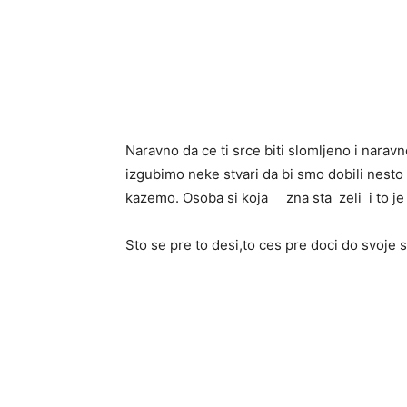
Naravno da ce ti srce biti slomljeno i nara
izgubimo neke stvari da bi smo dobili nesto 
kazemo. Osoba si koja zna sta zeli i to je 
Sto se pre to desi,to ces pre doci do svoje 