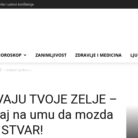
ila i uslovi korištenja
HOROSKOP
ZANIMLJIVOST
ZDRAVLJE I MEDICINA
LJ
– izaberi jednu i...
VAJU TVOJE ZELJE –
imaj na umu da mozda
 STVAR!