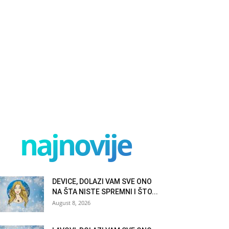
najnovije
DEVICE, DOLAZI VAM SVE ONO
NA ŠTA NISTE SPREMNI I ŠTO...
August 8, 2026