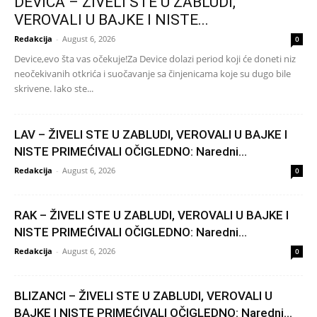
DEVICA – ŽIVELI STE U ZABLUDI,
VEROVALI U BAJKE I NISTE...
Redakcija
-
August 6, 2026
0
Device,evo šta vas očekuje!Za Device dolazi period koji će doneti niz
neočekivanih otkrića i suočavanje sa činjenicama koje su dugo bile
skrivene. Iako ste...
LAV – ŽIVELI STE U ZABLUDI, VEROVALI U BAJKE I
NISTE PRIMEĆIVALI OČIGLEDNO: Naredni...
Redakcija
-
August 6, 2026
0
RAK – ŽIVELI STE U ZABLUDI, VEROVALI U BAJKE I
NISTE PRIMEĆIVALI OČIGLEDNO: Naredni...
Redakcija
-
August 6, 2026
0
BLIZANCI – ŽIVELI STE U ZABLUDI, VEROVALI U
BAJKE I NISTE PRIMEĆIVALI OČIGLEDNO: Naredni...