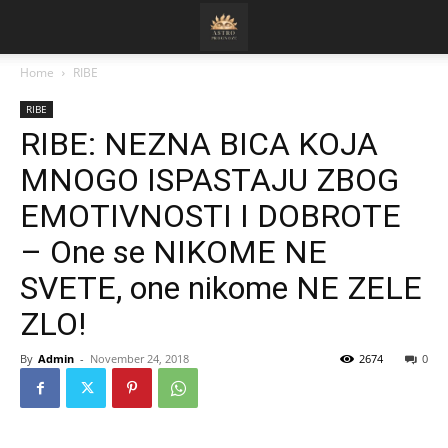
Home
RIBE
RIBE
RIBE: NEZNA BICA KOJA
MNOGO ISPASTAJU ZBOG
EMOTIVNOSTI I DOBROTE
– One se NIKOME NE
SVETE, one nikome NE ZELE
ZLO!
By
Admin
-
November 24, 2018
2674
0