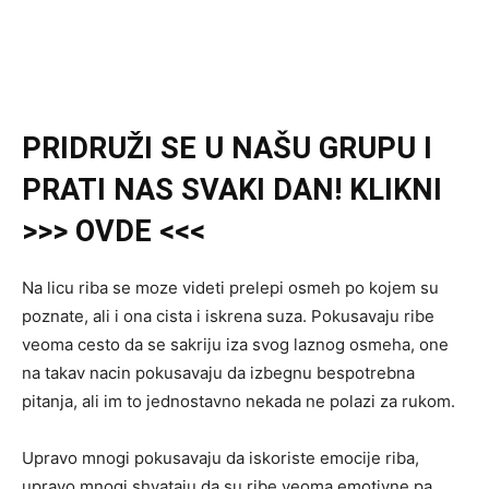
PRIDRUŽI SE U NAŠU GRUPU I
PRATI NAS SVAKI DAN! KLIKNI
>>> OVDE <<<
Na licu riba se moze videti prelepi osmeh po kojem su
poznate, ali i ona cista i iskrena suza. Pokusavaju ribe
veoma cesto da se sakriju iza svog laznog osmeha, one
na takav nacin pokusavaju da izbegnu bespotrebna
pitanja, ali im to jednostavno nekada ne polazi za rukom.
Upravo mnogi pokusavaju da iskoriste emocije riba,
upravo mnogi shvataju da su ribe veoma emotivne pa