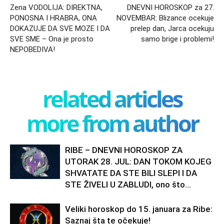
Zena VODOLIJA: DIREKTNA,
DNEVNI HOROSKOP za 27.
PONOSNA I HRABRA, ONA
NOVEMBAR: Blizance ocekuje
DOKAZUJE DA SVE MOZE I DA
prelep dan, Jarca ocekuju
SVE SME – Ona je prosto
samo brige i problemi!
NEPOBEDIVA!
related articles
more from author
RIBE – DNEVNI HOROSKOP ZA
UTORAK 28. JUL: DAN TOKOM KOJEG
SHVATATE DA STE BILI SLEPI I DA
STE ŽIVELI U ZABLUDI, ono što...
Veliki horoskop do 15. januara za Ribe:
Saznaj šta te očekuje!