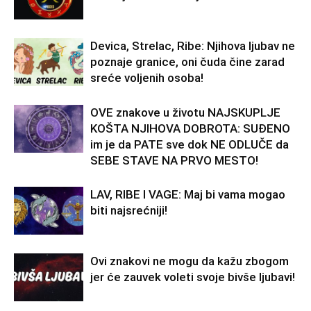
Devica, Strelac, Ribe: Njihova ljubav ne
poznaje granice, oni čuda čine zarad
sreće voljenih osoba!
OVE znakove u životu NAJSKUPLJE
KOŠTA NJIHOVA DOBROTA: SUĐENO
im je da PATE sve dok NE ODLUČE da
SEBE STAVE NA PRVO MESTO!
LAV, RIBE I VAGE: Maj bi vama mogao
biti najsrećniji!
Ovi znakovi ne mogu da kažu zbogom
jer će zauvek voleti svoje bivše ljubavi!