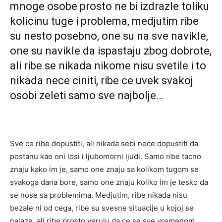
mnoge osobe prosto ne bi izdrazle toliku
kolicinu tuge i problema, medjutim ribe
su nesto posebno, one su na sve navikle,
one su navikle da ispastaju zbog dobrote,
ali ribe se nikada nikome nisu svetile i to
nikada nece ciniti, ribe ce uvek svakoj
osobi zeleti
samo sve najbolje…
Sve ce ribe dopustiti, ali nikada sebi nece dopustiti da
postanu kao oni losi i ljubomorni ljudi. Samo ribe tacno
znaju kako im je, samo one znaju sa kolikom tugom se
svakoga dana bore, samo one znaju koliko im je tesko da
se nose sa problemima. Medjutim, ribe nikada nisu
bezale ni od cega, ribe su svesne situacije u kojoj se
nalaze, ali ribe prosto veruju da ce se sve vremenom